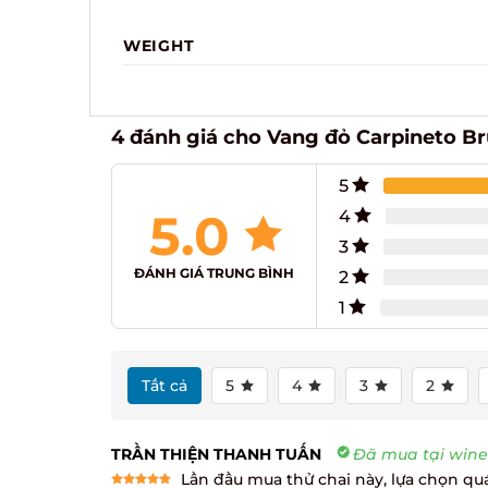
WEIGHT
4 đánh giá cho
Vang đỏ Carpineto Bru
5
5.0
4
3
ĐÁNH GIÁ TRUNG BÌNH
2
1
Tất cả
5
4
3
2
TRẦN THIỆN THANH TUẤN
Đã mua tại wineci
Lần đầu mua thử chai này, lựa chọn quá 