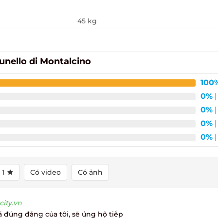
45 kg
nello di Montalcino
100%
0%
| 
0%
| 
0%
| 
0%
| 
1
Có video
Có ảnh
ty.vn
đúng đẳng của tôi, sẽ ủng hộ tiếp