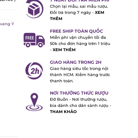
7 NGÀY ĐỔI TRẢ MIỄN PHÍ
Chọn lại mẫu, sai mẫu rượu.
Đổi trả trong 7 ngày -
XEM
THÊM
ang Ý
FREE SHIP TOÀN QUỐC
Miễn phí vận chuyển tối đa
50k cho đơn hàng trên 1 triệu
-
XEM THÊM
GIAO HÀNG TRONG 2H
Giao hàng siêu tốc trong nội
thành HCM. Kiểm hàng trước
thanh toán.
NƠI THƯỞNG THỨC RƯỢU
Đỡ Buồn - Nơi thưởng rượu,
bia dành cho dân sành rượu -
THAM KHẢO