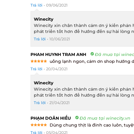
Rated
5
Trả lời
•
09/06/2021
out of 5
Winecity
Winecity xin chân thành cảm ơn ý kiến phản h
phát triển tốt hơn để hướng đến sự hài lòng n
Trả lời
•
10/06/2021
PHAM HUYNH TRAM ANH
Đã mua tại wineci
uống lạnh ngon, cảm ơn shop hướng d
Rated
5
Trả lời
•
20/04/2021
out of 5
Winecity
Winecity xin chân thành cảm ơn ý kiến phản h
phát triển tốt hơn để hướng đến sự hài lòng n
Trả lời
•
21/04/2021
PHẠM DOÃN HIẾU
Đã mua tại winecity.vn
Dùng chung thịt là đỉnh cao luôn, tuyệt 
Rated
5
Trả lời
•
05/04/2021
out of 5