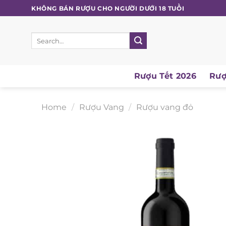
Skip
KHÔNG BÁN RƯỢU CHO NGƯỜI DƯỚI 18 TUỔI
to
content
Search
for:
Rượu Tết 2026
Rượu
Home
/
Rượu Vang
/
Rượu vang đỏ