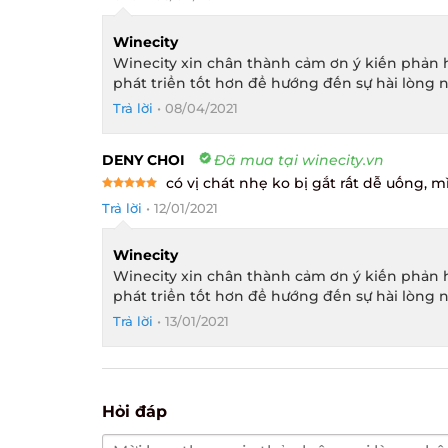
Winecity
Winecity xin chân thành cảm ơn ý kiến phản h
phát triển tốt hơn để hướng đến sự hài lòng n
Trả lời
•
08/04/2021
DENY CHOI
Đã mua tại winecity.vn
có vị chát nhẹ ko bị gắt rất dễ uống, 
Rated
5
Trả lời
•
12/01/2021
out of 5
Winecity
Winecity xin chân thành cảm ơn ý kiến phản h
phát triển tốt hơn để hướng đến sự hài lòng n
Trả lời
•
13/01/2021
Hỏi đáp