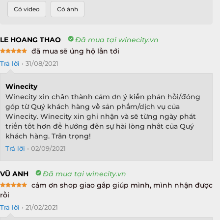
Có video
Có ảnh
LE HOANG THAO
Đã mua tại winecity.vn
đã mua sẽ ủng hộ lần tới
Rated
5
Trả lời
•
31/08/2021
out of 5
Winecity
Winecity xin chân thành cảm ơn ý kiến phản hồi/đóng
góp từ Quý khách hàng về sản phẩm/dịch vụ của
Winecity. Winecity xin ghi nhận và sẽ từng ngày phát
triển tốt hơn để hướng đến sự hài lòng nhất của Quý
khách hàng. Trân trọng!
Trả lời
•
02/09/2021
VŨ ANH
Đã mua tại winecity.vn
cảm ơn shop giao gấp giúp mình, mình nhận được
Rated
5
rồi
out of 5
Trả lời
•
21/02/2021