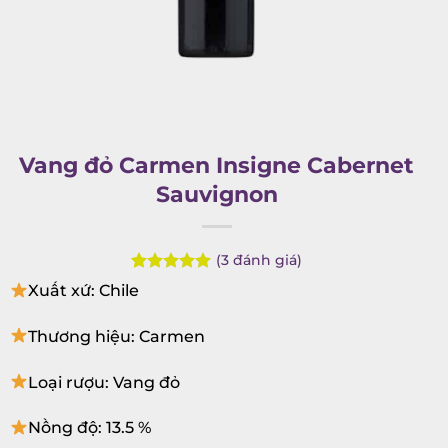
Vang đỏ Carmen Insigne Cabernet
Sauvignon
(
3
đánh giá)
Rated
3
5.00
Xuất xứ: Chile
out of 5
based on
customer
Thương hiệu: Carmen
ratings
Loại rượu: Vang đỏ
Nồng độ: 13.5 %