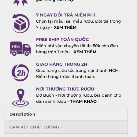
7 NGÀY ĐỔI TRẢ MIỄN PHÍ
Chọn lại mẫu, sai mẫu rượu. Đổi trả trong
7 ngày -
XEM THÊM
FREE SHIP TOÀN QUỐC
Miễn phí vận chuyển tối đa 50k cho đơn
hàng trên 1 triệu -
XEM THÊM
GIAO HÀNG TRONG 2H
Giao hàng siêu tốc trong nội thành HCM.
Kiểm hàng trước thanh toán.
NƠI THƯỞNG THỨC RƯỢU
Đỡ Buồn - Nơi thưởng rượu, bia dành cho
dân sành rượu -
THAM KHẢO
Description
CAM KẾT CHẤT LƯỢNG