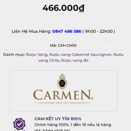
466.000
₫
Liên Hệ Mua Hàng:
0847 486 586
( 9h00 - 22h00 )
Mã:
CM+CM10
Danh mục:
Rượu Vang
,
Rượu vang Cabernet Sauvignon
,
Rượu
vang Chile
,
Rượu vang đỏ
CAM KẾT UY TÍN 100%
Chính hãng 100%. 1 đền 10 nếu là hàng
giả, hàng xách tay.