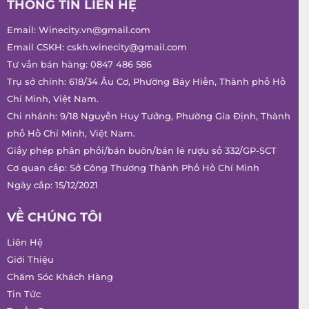
THÔNG TIN LIÊN HỆ
Email:
Winecity.vn@gmail.com
Email CSKH:
cskh.winecity@gmail.com
Tư vấn bán hàng:
0847 486 586
Trụ sở chính: 618/34 Âu Cơ, Phường Bảy Hiền, Thành phố Hồ
Chí Minh, Việt Nam.
Chi nhánh: 9/18 Nguyễn Huy Tưởng, Phường Gia Định, Thành
phố Hồ Chí Minh, Việt Nam.
Giấy phép phân phối/bán buôn/bán lẻ rượu số 332/GP-SCT
Cơ quan cấp: Sở Công Thương Thành Phố Hồ Chí Minh
Ngày cấp: 15/12/2021
VỀ CHÚNG TÔI
Liên Hệ
Giới Thiệu
Chăm Sóc Khách Hàng
Tin Tức