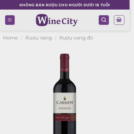
Skip
KHÔNG BÁN RƯỢU CHO NGƯỜI DƯỚI 18 TUỔI
to
content
Home
/
Rượu Vang
/
Rượu vang đỏ