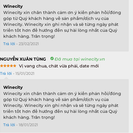
Winecity
Winecity xin chân thành cảm ơn ý kiến phản hồi/đóng
góp từ Quý khách hàng về sản phẩm/dịch vụ của
Winecity. Winecity xin ghi nhận và sẽ từng ngày phát
triển tốt hơn để hướng đến sự hài lòng nhất của Quý
khách hàng. Trân trọng!
Trả lời
•
23/02/2021
NGUYỄN XUÂN TÙNG
Đã mua tại winecity.vn
Vị vang chua, chát vừa phải, date mới
Rated
5
Trả lời
•
15/01/2021
out of 5
Winecity
Winecity xin chân thành cảm ơn ý kiến phản hồi/đóng
góp từ Quý khách hàng về sản phẩm/dịch vụ của
Winecity. Winecity xin ghi nhận và sẽ từng ngày phát
triển tốt hơn để hướng đến sự hài lòng nhất của Quý
khách hàng. Trân trọng!
Trả lời
•
18/01/2021