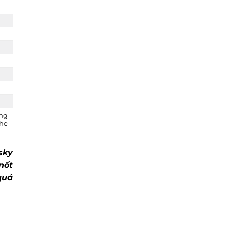
ắng
the
sky
nốt
quá