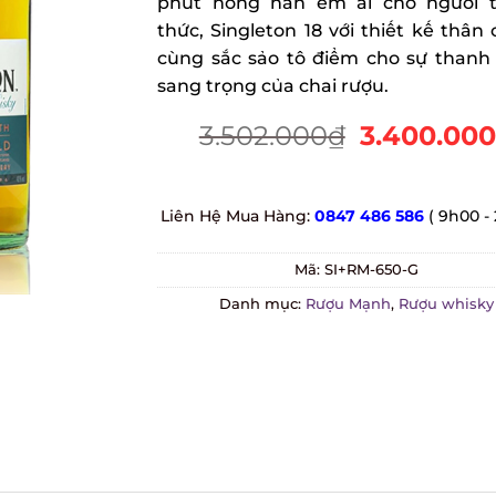
phút nồng nàn êm ái cho người 
thức, Singleton 18 với thiết kế thân 
cùng sắc sảo tô điểm cho sự thanh 
sang trọng của chai rượu.
3.502.000
₫
3.400.000
Liên Hệ Mua Hàng:
0847 486 586
( 9h00 -
Mã:
SI+RM-650-G
Danh mục:
Rượu Mạnh
,
Rượu whisky