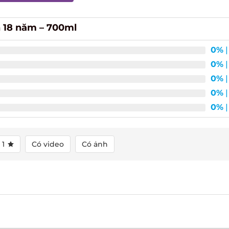
 18 năm – 700ml
0%
|
0%
|
0%
|
0%
|
0%
|
1
Có video
Có ảnh