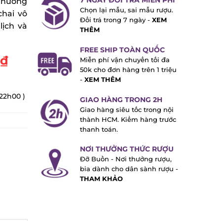
7 NGÀY ĐỔI TRẢ MIỄN PHÍ
thưởng
Chọn lại mẫu, sai mẫu rượu.
chai vô
Đổi trả trong 7 ngày -
XEM
lịch và
THÊM
FREE SHIP TOÀN QUỐC
₫
Miễn phí vận chuyển tối đa
50k cho đơn hàng trên 1 triệu
-
XEM THÊM
 22h00 )
GIAO HÀNG TRONG 2H
Giao hàng siêu tốc trong nội
thành HCM. Kiểm hàng trước
thanh toán.
NƠI THƯỞNG THỨC RƯỢU
Đỡ Buồn - Nơi thưởng rượu,
bia dành cho dân sành rượu -
THAM KHẢO