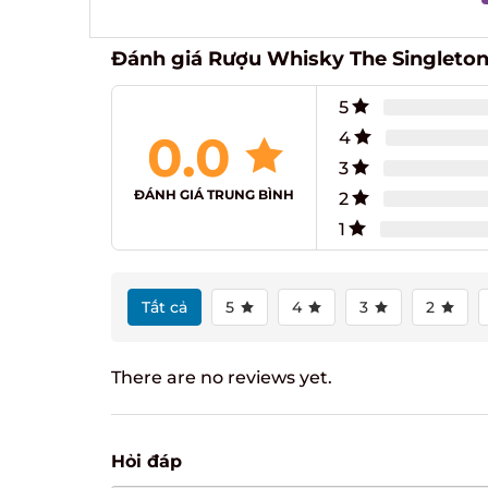
Đánh giá Rượu Whisky The Singleton
5
0.0
4
3
ĐÁNH GIÁ TRUNG BÌNH
2
1
Tất cả
5
4
3
2
There are no reviews yet.
Hỏi đáp