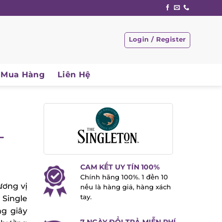
Login / Register
Mua Hàng
Liên Hệ
–
CAM KẾT UY TÍN 100%
Chính hãng 100%. 1 đền 10
ương vị
nếu là hàng giả, hàng xách
tay.
Single
g giây