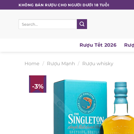
Skip
KHÔNG BÁN RƯỢU CHO NGƯỜI DƯỚI 18 TUỔI
to
content
Search
for:
Rượu Tết 2026
Rượ
Home
/
Rượu Mạnh
/
Rượu whisky
-3%