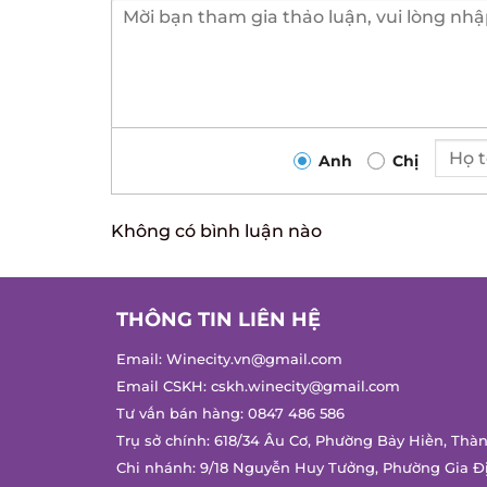
Anh
Chị
Không có bình luận nào
THÔNG TIN LIÊN HỆ
Email:
Winecity.vn@gmail.com
Email CSKH:
cskh.winecity@gmail.com
Tư vấn bán hàng:
0847 486 586
Trụ sở chính: 618/34 Âu Cơ, Phường Bảy Hiền, Thà
Chi nhánh: 9/18 Nguyễn Huy Tưởng, Phường Gia Đ