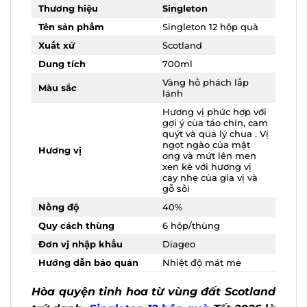
Thương hiệu
Singleton
Tên sản phẩm
Singleton 12 hộp quà
Xuất xứ
Scotland
Dung tích
700ml
Vàng hổ phách lấp
Màu sắc
lánh
Hương vị phức hợp
với gợi ý của táo chín,
cam quýt và quả lý
chua . Vị ngọt ngào
Hương vị
X
của mật ong và mứt
lên men xen kẽ với
hương vị cay nhẹ của
gia vị và gỗ sồi
Nồng độ
40%
Quy cách thùng
6 hộp/thùng
Đơn vj nhập khẩu
Diageo
Hướng dẫn bảo quản
Nhiệt độ mát mẻ
Hòa quyện tinh hoa từ vùng đất
Scotland trứ danh,
Singleton 12 hộp quà