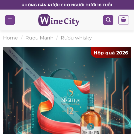
Skip
KHÔNG BÁN RƯỢU CHO NGƯỜI DƯỚI 18 TUỔI
to
content
Home
/
Rượu Mạnh
/
Rượu whisky
Hộp quà 2026