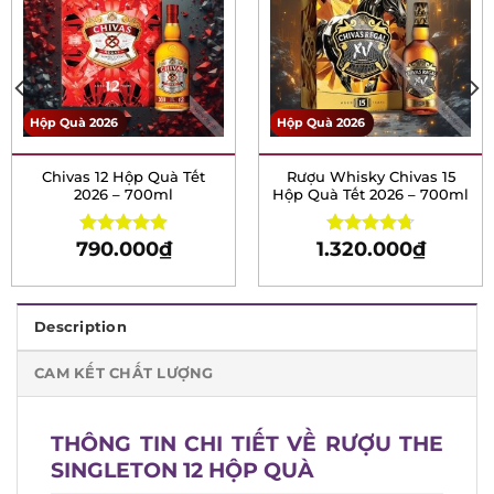
Hộp Quà 2026
Hộp Quà 2026
Chivas 12 Hộp Quà Tết
Rượu Whisky Chivas 15
2026 – 700ml
Hộp Quà Tết 2026 –
700ml
790.000
₫
1.320.000
₫
Rated
4.94
Rated
4.72
out of 5
out of 5
Description
CAM KẾT CHẤT LƯỢNG
THÔNG TIN CHI TIẾT VỀ RƯỢU THE
SINGLETON 12 HỘP QUÀ