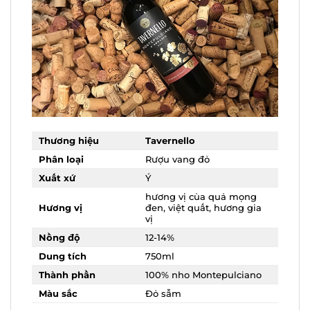
Thương hiệu
Tavernello
Phân loại
Rượu vang đỏ
Xuất xứ
Ý
hương vị của quả mọng
Hương vị
đen, việt quất, hương gia
vị
Nồng độ
12-14%
Dung tích
750ml
Thành phần
100% nho Montepulciano
Màu sắc
Đỏ sẫm