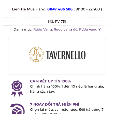
Liên Hệ Mua Hàng:
0847 486 586
( 9h00 - 22h00 )
Mã:
RV-751
Danh mục:
Rượu Vang
,
Rượu vang đỏ
,
Rượu vang Ý
CAM KẾT UY TÍN 100%
Chính hãng 100%. 1 đền 10 nếu là hàng
giả, hàng xách tay.
7 NGÀY ĐỔI TRẢ MIỄN PHÍ
Chọn lại mẫu, sai mẫu rượu. Đổi trả trong
7 ngày -
XEM THÊM