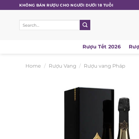
Skip
KHÔNG BÁN RƯỢU CHO NGƯỜI DƯỚI 18 TUỔI
to
content
Search
for:
Rượu Tết 2026
Rượu
Home
/
Rượu Vang
/
Rượu vang Pháp