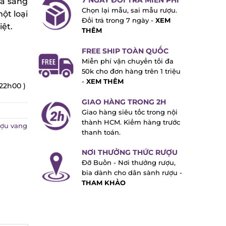
7 NGÀY ĐỔI TRẢ MIỄN PHÍ
à sang
Chọn lại mẫu, sai mẫu rượu.
t loại
Đổi trả trong 7 ngày -
XEM
t.
THÊM
FREE SHIP TOÀN QUỐC
Miễn phí vận chuyển tối đa
50k cho đơn hàng trên 1 triệu
-
XEM THÊM
22h00 )
GIAO HÀNG TRONG 2H
Giao hàng siêu tốc trong nội
thành HCM. Kiểm hàng trước
u vang
thanh toán.
NƠI THƯỞNG THỨC RƯỢU
Đỡ Buồn - Nơi thưởng rượu,
bia dành cho dân sành rượu -
THAM KHẢO