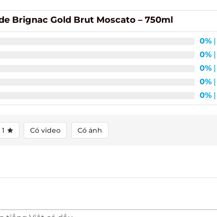
 Brignac Gold Brut Moscato – 750ml
0%
| 
0%
| 
0%
| 
0%
| 
0%
| 
1
Có video
Có ảnh