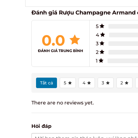
Đánh giá Rượu Champagne Armand de
5
0.0
4
3
ĐÁNH GIÁ TRUNG BÌNH
2
1
Tất cả
5
4
3
2
There are no reviews yet.
Hỏi đáp