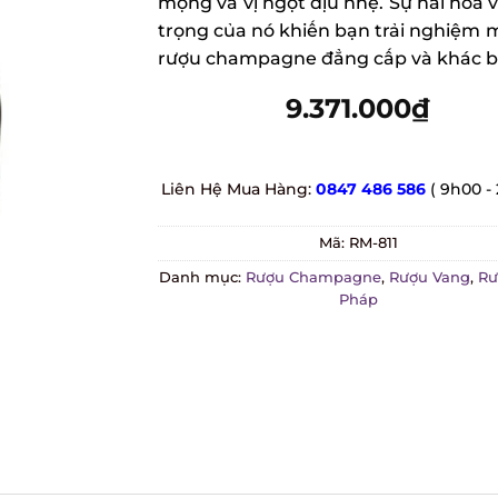
mọng và vị ngọt dịu nhẹ. Sự hài hòa v
trọng của nó khiến bạn trải nghiệm mộ
rượu champagne đẳng cấp và khác biệ
9.371.000
₫
Liên Hệ Mua Hàng:
0847 486 586
( 9h00 - 
Mã:
RM-811
Danh mục:
Rượu Champagne
,
Rượu Vang
,
Rượ
Pháp