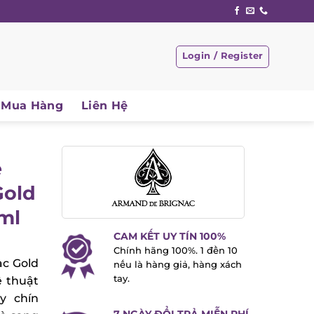
Login / Register
Mua Hàng
Liên Hệ
old
ml
CAM KẾT UY TÍN 100%
Chính hãng 100%. 1 đền 10
 Gold
nếu là hàng giả, hàng xách
tay.
 thuật
y chín