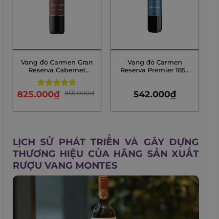
Vang đỏ Carmen Gran
Vang đỏ Carmen
Reserva Cabernet
Reserva Premier 1850
Sauvignon
Cabernet Sauvignon
Chính Hãng
825.000
₫
855.000
₫
542.000
₫
Rated
4.83
out of 5
LỊCH SỬ PHÁT TRIỂN VÀ GÂY DỰNG
THƯƠNG HIỆU CỦA HÃNG SẢN XUẤT
RƯỢU VANG MONTES