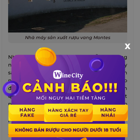
Nhà máy sản xuất rượu vang Montes
X
Nhìn chung, đá, kim loại và gỗ là những
nguyên vật liệu chính để xây dựng nhà máy
sản xuất rượu vang Montes. Trong đó, nguồn
nước bên ngoài được thiết kế khéo léo làm sao
để chúng có thể chảy vào từ ngoài rồi xuyên
qua những tảng đá khúc khuỷu, và về mặt
phong thủy, nó được coi là biểu tượng cho
nguồn năng lượng sống dồi dào. Mặt khác, ở
phía bên trong thì các bức tường được sơn
màu đỏ – màu sắc hiện thân cho sự may mắn
và thành công tốt đẹp.