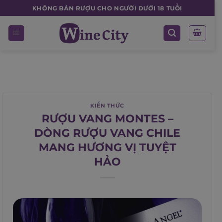
Skip
KHÔNG BÁN RƯỢU CHO NGƯỜI DƯỚI 18 TUỔI
to
content
KIẾN THỨC
RƯỢU VANG MONTES –
DÒNG RƯỢU VANG CHILE
MANG HƯƠNG VỊ TUYỆT
HẢO