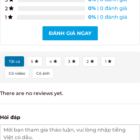
0%
| 0 đánh giá
2
0%
| 0 đánh giá
1
ĐÁNH GIÁ NGAY
Tất cả
5
4
3
2
1
Có video
Có ảnh
There are no reviews yet.
Hỏi đáp