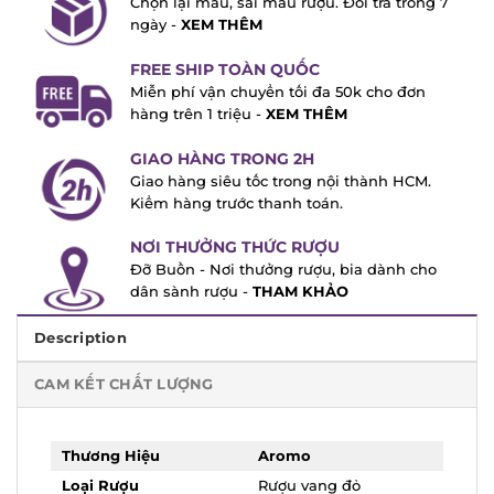
7 ngày -
XEM THÊM
FREE SHIP TOÀN QUỐC
Miễn phí vận chuyển tối đa 50k cho đơn
hàng trên 1 triệu -
XEM THÊM
GIAO HÀNG TRONG 2H
Giao hàng siêu tốc trong nội thành HCM.
Kiểm hàng trước thanh toán.
NƠI THƯỞNG THỨC RƯỢU
Đỡ Buồn - Nơi thưởng rượu, bia dành cho
dân sành rượu -
THAM KHẢO
Description
CAM KẾT CHẤT LƯỢNG
Thương Hiệu
Aromo
Loại Rượu
Rượu vang đỏ