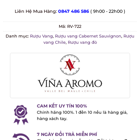
Liên Hệ Mua Hàng:
0847 486 586
( 9h00 - 22h00 )
Mã:
RV-722
Danh mục:
Rượu Vang
,
Rượu vang Cabernet Sauvignon
,
Rượu
vang Chile
,
Rượu vang đỏ
CAM KẾT UY TÍN 100%
Chính hãng 100%. 1 đền 10 nếu là hàng
giả, hàng xách tay.
7 NGÀY ĐỔI TRẢ MIỄN PHÍ
Chọn lại mẫu, sai mẫu rượu. Đổi trả trong