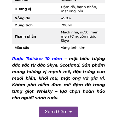
Xuất xứ
Scotland
Đậm đà, hạnh nhân,
Hương vị
mật ong, hồi
Nồng độ
45.8%
Dung tích
700ml
Mạch nha, nước, men
Thành phần
men từ nguồn nước
Skye
Màu sắc
Vàng ánh kim
Rượu Talisker 10 năm
– một biểu tượng
đặc sắc từ đảo Skye, Scotland. Sản
phẩm mang hương vị mạnh mẽ, đặc
trưng của muối biển, khói mù, mật ong
và gia vị. Khám phá niềm đam mê đậm
đà trong từng giọt Whisky – lựa chọn
hoàn hảo cho người sành rượu.
Xem thêm