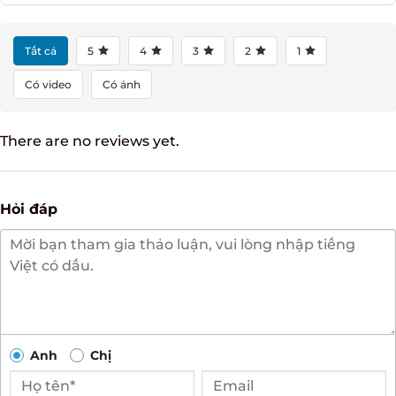
ĐÁNH GIÁ NGAY
Tất cả
5
4
3
2
1
Có video
Có ảnh
There are no reviews yet.
Hỏi đáp