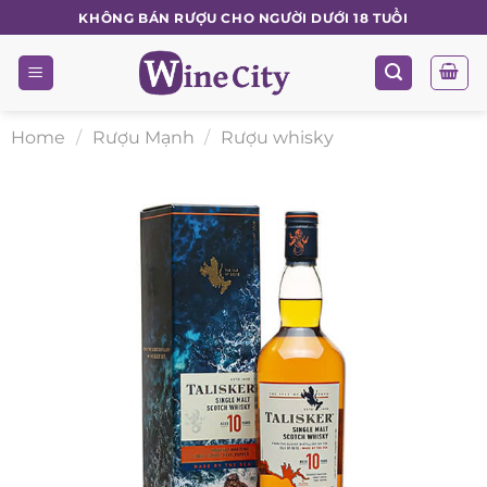
Skip
KHÔNG BÁN RƯỢU CHO NGƯỜI DƯỚI 18 TUỔI
to
content
Home
/
Rượu Mạnh
/
Rượu whisky