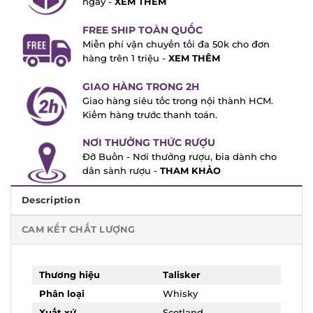
Chọn lại mẫu, sai mẫu rượu. Đổi trả trong
7 ngày -
XEM THÊM
FREE SHIP TOÀN QUỐC
Miễn phí vận chuyển tối đa 50k cho đơn
hàng trên 1 triệu -
XEM THÊM
GIAO HÀNG TRONG 2H
Giao hàng siêu tốc trong nội thành HCM.
Kiểm hàng trước thanh toán.
NƠI THƯỞNG THỨC RƯỢU
Đỡ Buồn - Nơi thưởng rượu, bia dành cho
dân sành rượu -
THAM KHẢO
Description
CAM KẾT CHẤT LƯỢNG
Thương hiệu
Talisker
Phân loại
Whisky