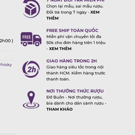
7 NGÀY ĐỔI TRẢ MIỄN PHÍ
Chọn lại mẫu, sai mẫu rượu.
Đổi trả trong 7 ngày -
XEM
THÊM
FREE SHIP TOÀN QUỐC
Miễn phí vận chuyển tối đa
22h00 )
50k cho đơn hàng trên 1 triệu
-
XEM THÊM
GIAO HÀNG TRONG 2H
hisky
Giao hàng siêu tốc trong nội
thành HCM. Kiểm hàng trước
thanh toán.
NƠI THƯỞNG THỨC RƯỢU
Đỡ Buồn - Nơi thưởng rượu,
bia dành cho dân sành rượu -
THAM KHẢO