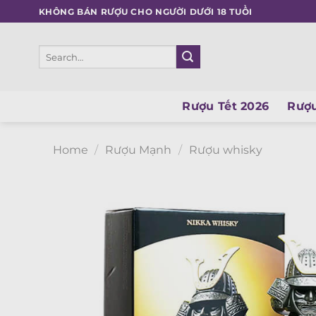
Skip
KHÔNG BÁN RƯỢU CHO NGƯỜI DƯỚI 18 TUỔI
to
content
Search
for:
Rượu Tết 2026
Rượu
Home
/
Rượu Mạnh
/
Rượu whisky