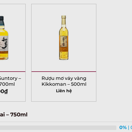
untory –
Rượu mơ vảy vàng
 700ml
Kikkoman – 500ml
00
₫
Liên hệ
ai – 750ml
0%
| 