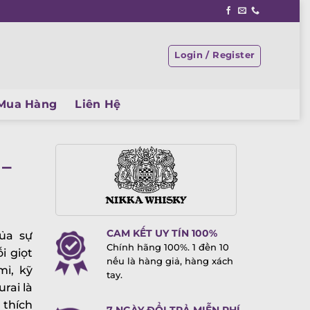
Login / Register
Mua Hàng
Liên Hệ
 –
CAM KẾT UY TÍN 100%
ủa sự
Chính hãng 100%. 1 đền 10
i giọt
nếu là hàng giả, hàng xách
mỉ, kỹ
tay.
rai là
 thích