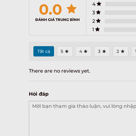
0.0
4
3
ĐÁNH GIÁ TRUNG BÌNH
2
1
Tất cả
5
4
3
2
There are no reviews yet.
Hỏi đáp