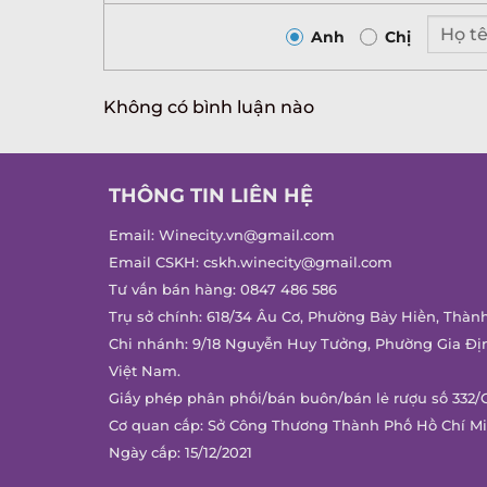
Anh
Chị
Không có bình luận nào
THÔNG TIN LIÊN HỆ
Email:
Winecity.vn@gmail.com
Email CSKH:
cskh.winecity@gmail.com
Tư vấn bán hàng:
0847 486 586
Trụ sở chính: 618/34 Âu Cơ, Phường Bảy Hiền, Thàn
Chi nhánh: 9/18 Nguyễn Huy Tưởng, Phường Gia Đị
Việt Nam.
Giấy phép phân phối/bán buôn/bán lẻ rượu số 332/
Cơ quan cấp: Sở Công Thương Thành Phố Hồ Chí M
Ngày cấp: 15/12/2021