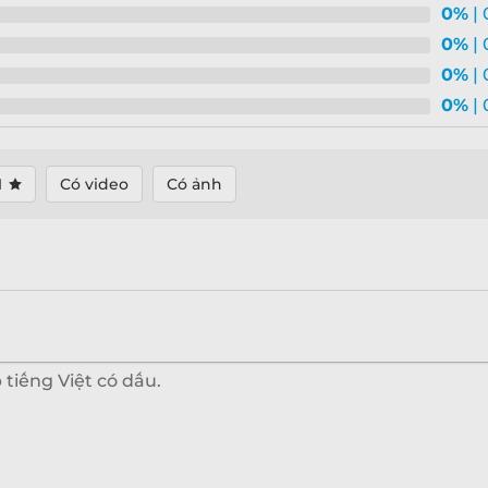
0%
| 
0%
| 
0%
| 
0%
| 
1
Có video
Có ảnh