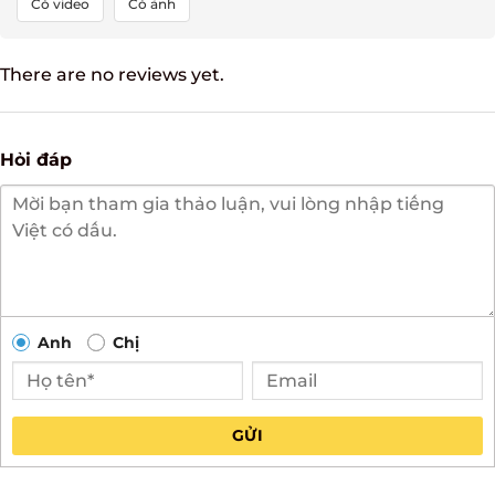
Tất cả
5
4
3
2
1
Có video
Có ảnh
There are no reviews yet.
Hỏi đáp
Anh
Chị
GỬI