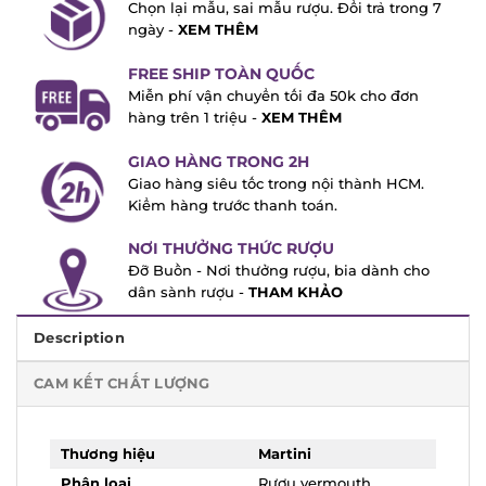
Chọn lại mẫu, sai mẫu rượu. Đổi trả trong
7 ngày -
XEM THÊM
FREE SHIP TOÀN QUỐC
Miễn phí vận chuyển tối đa 50k cho đơn
hàng trên 1 triệu -
XEM THÊM
GIAO HÀNG TRONG 2H
Giao hàng siêu tốc trong nội thành HCM.
Kiểm hàng trước thanh toán.
NƠI THƯỞNG THỨC RƯỢU
Đỡ Buồn - Nơi thưởng rượu, bia dành cho
dân sành rượu -
THAM KHẢO
Description
CAM KẾT CHẤT LƯỢNG
Thương hiệu
Martini
Phân loại
Rượu vermouth