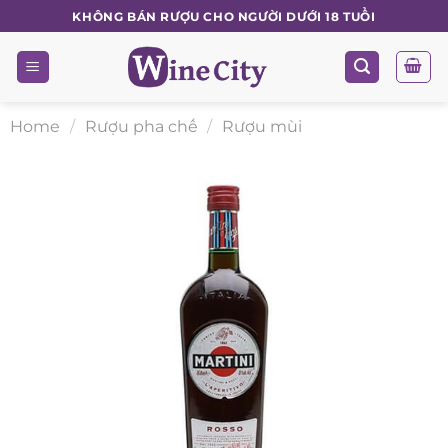
Skip
KHÔNG BÁN RƯỢU CHO NGƯỜI DƯỚI 18 TUỔI
to
content
Home
/
Rượu pha chế
/
Rượu mùi