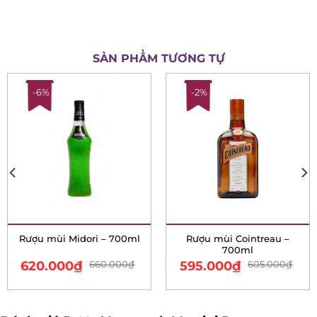
SẢN PHẨM TƯƠNG TỰ
-6%
-2%
Rượu mùi Midori – 700ml
Rượu mùi Cointreau –
700ml
620.000
₫
660.000
₫
595.000
₫
605.000
₫