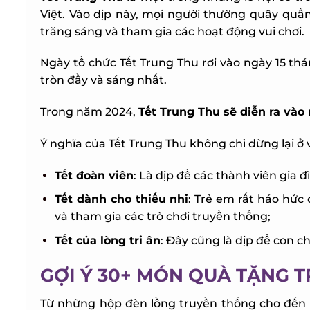
Việt. Vào dịp này, mọi người thường quây quầ
trăng sáng và tham gia các hoạt động vui chơi.
Ngày tổ chức Tết Trung Thu rơi vào ngày 15 thá
tròn đầy và sáng nhất.
Trong năm 2024,
Tết Trung Thu sẽ diễn ra vào n
Ý nghĩa của Tết Trung Thu không chỉ dừng lại ở v
Tết đoàn viên
: Là dịp để các thành viên gia đì
Tết dành cho thiếu nhi
: Trẻ em rất háo hức 
và tham gia các trò chơi truyền thống;
Tết của lòng tri ân
: Đây cũng là dịp để con ch
GỢI Ý 30+ MÓN QUÀ TẶNG T
Từ những hộp đèn lồng truyền thống cho đến b