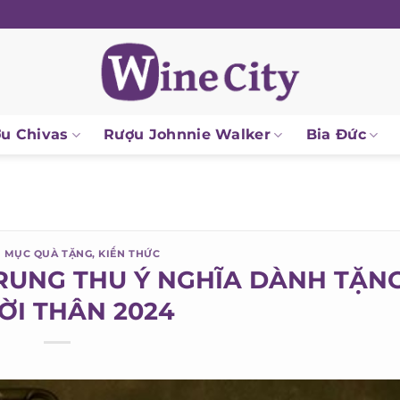
 Chivas
Rượu Johnnie Walker
Bia Đức
MỤC QUÀ TẶNG
,
KIẾN THỨC
RUNG THU Ý NGHĨA DÀNH TẶNG
I THÂN 2024