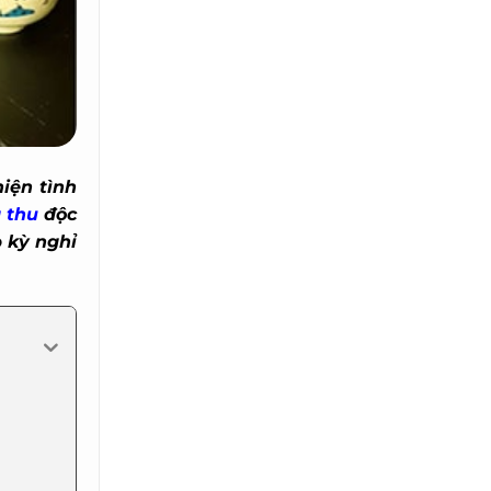
ện tình
thu
độc
kỳ nghỉ