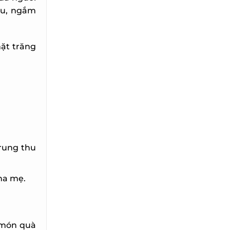
hu, ngắm
ặt trăng
rung thu
ha mẹ.
món quà