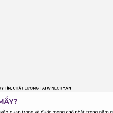
 TÍN, CHẤT LƯỢNG TẠI WINECITY.VN
MẤY?
ruyền quan trọng và được mong chờ nhất trong năm củ