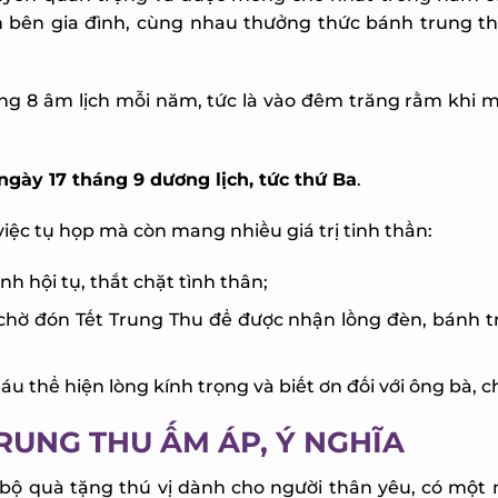
n bên gia đình, cùng nhau thưởng thức bánh trung t
ng 8 âm lịch mỗi năm, tức là vào đêm trăng rằm khi m
gày 17 tháng 9 dương lịch, tức thứ Ba
.
X
iệc tụ họp mà còn mang nhiều giá trị tinh thần:
nh hội tụ, thắt chặt tình thân;
chờ đón Tết Trung Thu để được nhận lồng đèn, bánh t
áu thể hiện lòng kính trọng và biết ơn đối với ông bà, c
RUNG THU ẤM ÁP, Ý NGHĨA
ộ quà tặng thú vị dành cho người thân yêu, có một 