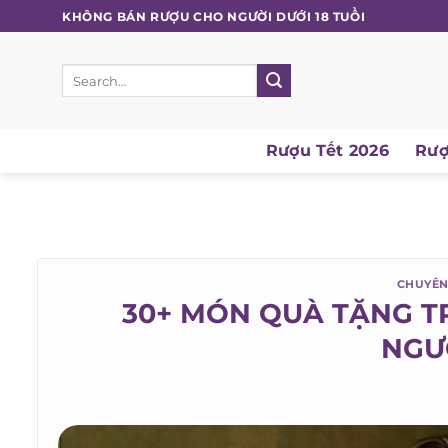
Skip
KHÔNG BÁN RƯỢU CHO NGƯỜI DƯỚI 18 TUỔI
to
content
Search
for:
Rượu Tết 2026
Rượu
CHUYÊN 
30+ MÓN QUÀ TẶNG T
NGƯỜ