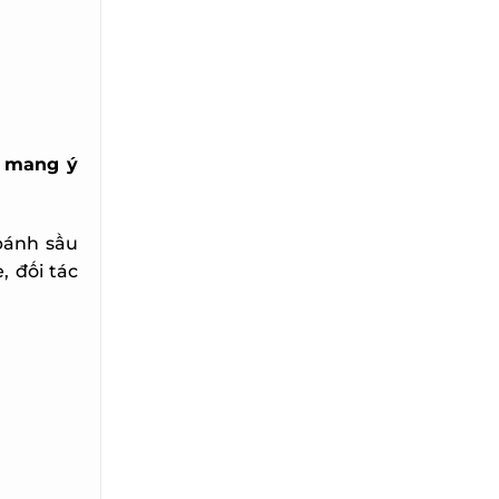
mang ý
bánh sầu
 đối tác