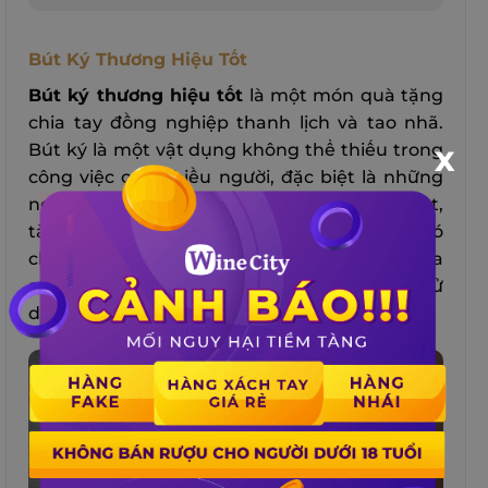
Bút Ký Thương Hiệu Tốt
Bút ký thương hiệu tốt
là một món quà tặng
chia tay đồng nghiệp thanh lịch và tao nhã.
Bút ký là một vật dụng không thể thiếu trong
X
công việc của nhiều người, đặc biệt là những
người làm việc trong lĩnh vực kinh doanh, luật,
tài chính, hay giáo dục. Bút ký không chỉ có
chức năng viết, mà còn là một biểu tượng của
sự chuyên nghiệp và uy tín của người sử
dụng.