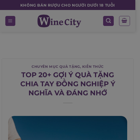
Skip
KHÔNG BÁN RƯỢU CHO NGƯỜI DƯỚI 18 TUỔI
to
content
CHUYÊN MỤC QUÀ TẶNG
,
KIẾN THỨC
TOP 20+ GỢI Ý QUÀ TẶNG
CHIA TAY ĐỒNG NGHIỆP Ý
NGHĨA VÀ ĐÁNG NHỚ