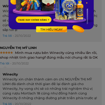
Winecity
Winecity xin chân thành cám ơn chị JULIA DO đã dành
chút thời gian để lại đánh giá cho Winecity, hy vọng chị
sẽ có những trải nghiệm thú vị cùng rượu Mortlach 18
cũng như đồng hành cùng Winecity ở những đơn hàng
sắp tới ạ!
Trả lời
•
25/10/2022
NGUYỄN THỊ MỸ LINH
Mình mua rượu bên Winecity cũng nhiều lần rồi,
Rated
5
shop nhiệt tình giao hangf đúng mẫu nói chung rất là OK
out of 5
Trả lời
•
20/10/2022
Winecity
Winecity xin chân thành cám ơn chị NGUYỄN THỊ MỸ
LINH đã dành chút thời gian để lại đánh giá cho
Winecity, hy vọng chị sẽ có những trải nghiệm thú vị
cùng rượu Mortlach 18 cũng như đồng hành cùng
Winecity ở những chặng đường phát triển phía trước ạ!
Trả lời
•
20/10/2022