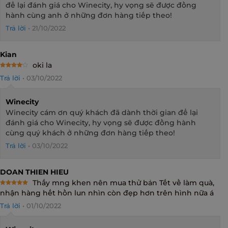
để lại đánh giá cho Winecity, hy vọng sẽ được đồng
hành cùng anh ở những đơn hàng tiếp theo!
Trả lời
•
21/10/2022
Kian
oki la
Rated
4
Trả lời
•
03/10/2022
out of 5
Winecity
Winecity cám ơn quý khách đã dành thời gian để lại
đánh giá cho Winecity, hy vọng sẽ được đồng hành
cùng quý khách ở những đơn hàng tiếp theo!
Trả lời
•
03/10/2022
DOAN THIEN HIEU
Thấy mng khen nên mua thử bản Tết về làm quà,
Rated
5
nhận hàng hết hồn lun nhìn còn đẹp hơn trên hình nữa á
out of 5
Trả lời
•
01/10/2022