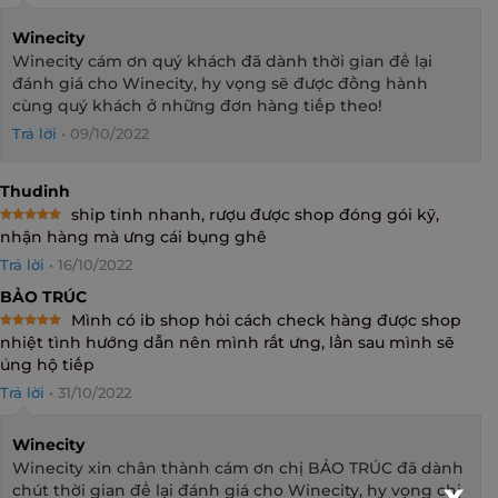
Winecity
Winecity cám ơn quý khách đã dành thời gian để lại
đánh giá cho Winecity, hy vọng sẽ được đồng hành
cùng quý khách ở những đơn hàng tiếp theo!
Trả lời
•
09/10/2022
Thudinh
ship tỉnh nhanh, rượu được shop đóng gói kỹ,
Rated
5
nhận hàng mà ưng cái bụng ghê
out of 5
Trả lời
•
16/10/2022
BẢO TRÚC
Mình có ib shop hỏi cách check hàng được shop
Rated
5
nhiệt tình hướng dẫn nên mình rất ưng, lần sau mình sẽ
out of 5
ủng hộ tiếp
Trả lời
•
31/10/2022
Winecity
Winecity xin chân thành cám ơn chị BẢO TRÚC đã dành
chút thời gian để lại đánh giá cho Winecity, hy vọng chị