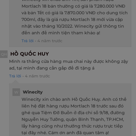
Mortlach 18 bản thường có giá là 7.280.000 VNĐ
và bản Tết có giá là 7.870.000 VNĐ cho dung tích
700ml, đây là giá rượu Mortlach 18 mới vừa cập
nhật vào tháng 10/2022. Winecity gửi thông tin
đến anh để mình tiện tham khảo ạ!
Trả lời
•
4 năm trước
HỒ QUỐC HUY
QH
Mình ra thẳng cửa hàng mua chai này được không zậy
ad, tại mình đang cần gấp để đi tặng á
Trả lời
•
4 năm trước
Winecity
W
Winecity xin chào anh Hồ Quốc Huy. Anh có thể
liên hệ đặt hàng rượu Mortlach 18 trước sau đó
ghé qua Tiệm Đỡ Buồn ở địa chỉ số 9/18, đường
Nguyễn Huy Tưởng, quận Bình Thạnh, TP.HCM,
lấy hàng cũng như thưởng thức rượu trực tiếp
tại đây nhé. Cám ơn anh đã quan tâm ạ!