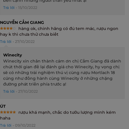
bên cạnh những người thân yêu nhất ạ!
Trả lời
•
15/10/2022
NGUYỄN CẨM GIANG
hàng ok, chinh hãng có đủ tem mác, rượu ngon
Rated
4
hay k thì chưa thử chưa biết
out of 5
Trả lời
•
27/10/2022
Winecity
Winecity xin chân thành cám ơn chị Cẩm Giang đã dành
chút thời gian để lại đánh giá cho Winecity, hy vọng chị
sẽ có những trải nghiệm thú vị cùng rượu Mortlach 18
cũng như đồng hành cùng Winecity ở những chặng
đường phát triển phía trước ạ!
Trả lời
•
27/10/2022
ÚT
rượu khá mạnh, chắc do tưởu lượng mình kém
Rated
5
haha
out of 5
Trả lời
•
09/10/2022