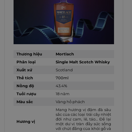
Thương hiệu
Mortlach
Phân loại
Single Malt Scotch Whisky
Xuất xứ
Scotland
Thể tích
700ml
Nồng độ
43.4
%
Tuổi rượu
18 năm
Màu sắc
Vàng hổ phách
Mang hương vị đậm đà sâu
sắc của các loại trái cây nhiệt
đới như cam, lê, táo… Để lại
Hương vị
một dư vị tràn đầy sức sống
với chút đắng của khói gỗ và