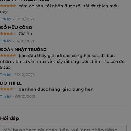
cảm ơn sốp, tôi nhận được rồi, tôi rất thích mẫu
Rated
5
này
out of 5
Trả lời
•
17/10/2021
ĐỖ HỮU CÔNG
Giá ổn
Rated
4
Trả lời
•
16/10/2021
out of 5
ĐOÀN NHẬT TRƯỜNG
ban đầu thấy giá hơi cao cũng hơi xót, đc bạn
Rated
5
nhân viên tư vấn mua về thấy rất ưng luôn, tiền nào của đó,
out of 5
5 sao
Trả lời
•
13/10/2021
DO THI LE
da nhan duoc hàng, giao đúng hẹn
Rated
4
Trả lời
•
03/10/2021
out of 5
Hỏi đáp