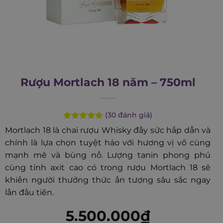
Rượu Mortlach 18 năm – 750ml
(
30
đánh giá)
Rated
30
4.77
Mortlach 18 là chai rượu Whisky đầy sức hấp dẫn và
out of 5
chính là lựa chọn tuyệt hảo với hương vị vô cùng
based on
customer
mạnh mẽ và bùng nổ. Lượng tanin phong phú
ratings
cùng tính axit cao có trong rượu Mortlach 18 sẽ
khiến người thưởng thức ấn tượng sâu sắc ngay
lần đầu tiên.
5.500.000
₫