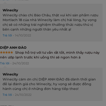
Winecity
Winecity chào chị Bảo Châu, thật vui khi sản phẩm rượu
Mortlach 18 của nhà Winecity làm chị hài lòng, hy vọng
chị sẽ có những trải nghiệm thưởng thức rượu thú vị
bên cạnh những người thân yêu nhất ạ!
Trả lời
•
14/10/2022
DIỆP ANH ĐÀO
Shop hỗ trợ với tư vấn rất tốt, mình thấy rượu này
Rated
5
nên ướp lạnh trước khi uống thì sẽ ngon hơn á
out of 5
Trả lời
•
24/10/2022
Winecity
Winecity cám ơn chị DIỆP ANH ĐÀO đã dành thời gian
để lại đánh giá cho Winecity, hy vọng sẽ được đồng
hành cùng chị ở những đơn hàng tiếp theo!
Trả lời
•
24/10/2022