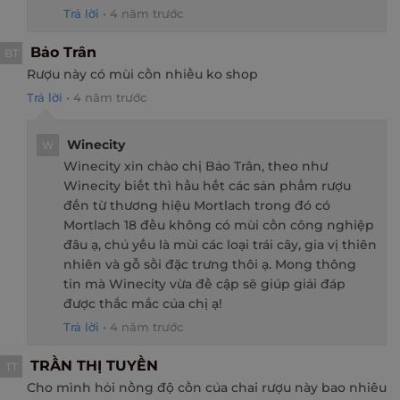
Trả lời
•
4 năm trước
Bảo Trân
BT
Rượu này có mùi cồn nhiều ko shop
Trả lời
•
4 năm trước
Winecity
W
Winecity xin chào chị Bảo Trân, theo như
Winecity biết thì hầu hết các sản phẩm rượu
đến từ thương hiệu Mortlach trong đó có
Mortlach 18 đều không có mùi cồn công nghiệp
đâu ạ, chủ yếu là mùi các loại trái cây, gia vị thiên
nhiên và gỗ sồi đặc trưng thôi ạ. Mong thông
tin mà Winecity vừa đề cập sẽ giúp giải đáp
được thắc mắc của chị ạ!
Trả lời
•
4 năm trước
TRẦN THỊ TUYỀN
TT
Cho mình hỏi nồng độ cồn của chai rượu này bao nhiêu