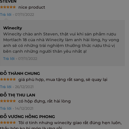
STEVEN
nice product
Rated
5
Trả lời
•
07/11/2022
out of 5
Winecity
Winecity chào anh Steven, thật vui khi sản phẩm rượu
Mortlach 18 của nhà Winecity làm anh hài lòng, hy vọng
anh sẽ có những trải nghiệm thưởng thức rượu thú vị
bên cạnh những người thân yêu nhất ạ!
Trả lời
•
07/11/2022
ĐỖ THÀNH CHUNG
giá phù hợp, mua tặng rất sang, sẽ quay lại
Rated
5
Trả lời
•
26/12/2021
out of 5
ĐỖ THỊ THU LAN
có hộp đựng, rất hài lòng
Rated
5
Trả lời
•
14/12/2021
out of 5
ĐỖ VƯƠNG HỒNG PHONG
Tôi ơ tỉnh nhưng winecity giao rất đúng hẹn luôn,
Rated
5
thấy hộp ko bị móp là ưng rồi