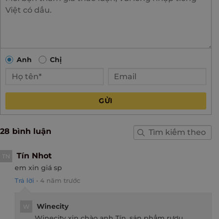
Anh
Chị
GỬI
28 bình luận
Tín Nhot
TN
em xin giá sp
Trả lời
•
4 năm trước
Winecity
W
Winecity xin chào anh Tín, sản phẩm rượu