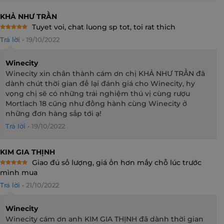
KHẢ NHƯ TRẦN
Tuyet voi, chat luong sp tot, toi rat thich
Rated
5
Trả lời
•
19/10/2022
out of 5
Winecity
Winecity xin chân thành cám ơn chị KHẢ NHƯ TRẦN đã
dành chút thời gian để lại đánh giá cho Winecity, hy
vọng chị sẽ có những trải nghiệm thú vị cùng rượu
Mortlach 18 cũng như đồng hành cùng Winecity ở
những đơn hàng sắp tới ạ!
Trả lời
•
19/10/2022
KIM GIA THỊNH
Giao đủ số lượng, giá ổn hơn mấy chỗ lúc trước
Rated
5
mình mua
out of 5
Trả lời
•
21/10/2022
Winecity
Winecity cám ơn anh KIM GIA THỊNH đã dành thời gian