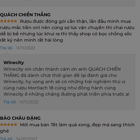
QUÁCH CHIẾN THẮNG
Rượu được đóng gói cẩn thận, lần đầu mình mua
Rated
5
rượu mắc tiền onl nên cũng sợ lúc vận chuyển thì chai rượu
out of 5
dễ bị bể nhưng lúc khui ra thì thấy shop có bọc chống sốc
rất kỹ nên mình rất hài lòng
Trả lời
•
11/11/2022
Winecity
Winecity xin chân thành cám ơn anh QUÁCH CHIẾN
THẮNG đã dành chút thời gian để lại đánh giá cho
Winecity, hy vọng anh sẽ có những trải nghiệm thú vị
cùng rượu Mortlach 18 cũng như đồng hành cùng
Winecity ở những chặng đường phát triển phía trước ạ!
Trả lời
•
11/11/2022
BẢO CHÂU ĐẶNG
Mới mua bản Tết làm quà xong, đẹp mà sang thích
Rated
5
ghê
out of 5
Trả lời
•
14/10/2022