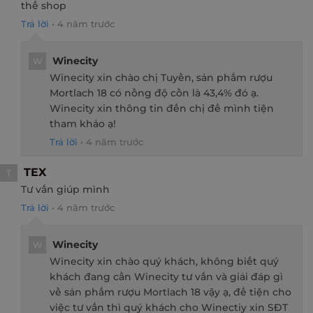
thế shop
Trả lời
•
4 năm trước
Winecity
W
Winecity xin chào chị Tuyền, sản phẩm rượu
Mortlach 18 có nồng độ cồn là 43,4% đó ạ.
Winecity xin thông tin đến chị để mình tiện
tham khảo ạ!
Trả lời
•
4 năm trước
TEX
T
Tư vấn giúp mình
Trả lời
•
4 năm trước
Winecity
W
Winecity xin chào quý khách, không biết quý
khách đang cần Winecity tư vấn và giải đáp gì
về sản phẩm rượu Mortlach 18 vậy ạ, để tiện cho
việc tư vấn thì quý khách cho Winectiy xin SĐT