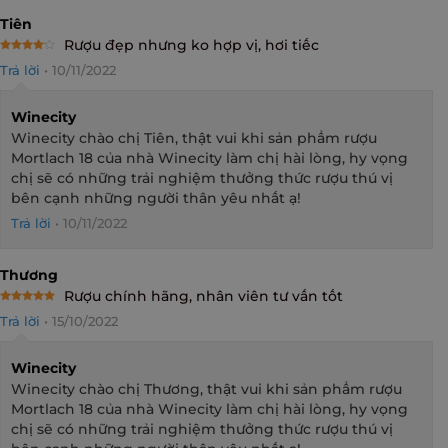
Tiên
Rượu đẹp nhưng ko hợp vị, hơi tiếc
Rated
4
Trả lời
•
10/11/2022
out of 5
Winecity
Winecity chào chị Tiên, thật vui khi sản phẩm rượu
Mortlach 18 của nhà Winecity làm chị hài lòng, hy vọng
chị sẽ có những trải nghiệm thưởng thức rượu thú vị
bên cạnh những người thân yêu nhất ạ!
Trả lời
•
10/11/2022
Thương
Rượu chính hãng, nhân viên tư vấn tốt
Rated
5
Trả lời
•
15/10/2022
out of 5
Winecity
Winecity chào chị Thương, thật vui khi sản phẩm rượu
Mortlach 18 của nhà Winecity làm chị hài lòng, hy vọng
chị sẽ có những trải nghiệm thưởng thức rượu thú vị