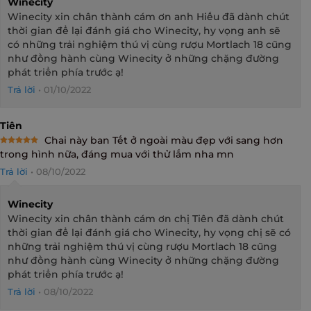
Winecity
Winecity xin chân thành cám ơn anh Hiếu đã dành chút
thời gian để lại đánh giá cho Winecity, hy vọng anh sẽ
có những trải nghiệm thú vị cùng rượu Mortlach 18 cũng
như đồng hành cùng Winecity ở những chặng đường
phát triển phía trước ạ!
Trả lời
•
01/10/2022
Tiên
Chai này ban Tết ở ngoài màu đẹp với sang hơn
Rated
5
trong hình nữa, đáng mua với thử lắm nha mn
out of 5
Trả lời
•
08/10/2022
Winecity
Winecity xin chân thành cám ơn chị Tiên đã dành chút
thời gian để lại đánh giá cho Winecity, hy vọng chị sẽ có
những trải nghiệm thú vị cùng rượu Mortlach 18 cũng
như đồng hành cùng Winecity ở những chặng đường
phát triển phía trước ạ!
Trả lời
•
08/10/2022