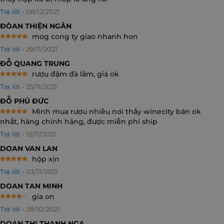
out of 5
Trả lời
•
08/12/2021
ĐÒAN THIỆN NGÂN
mog cong ty giao nhanh hon
Rated
5
Trả lời
•
29/11/2021
out of 5
ĐỖ QUANG TRUNG
rượu đậm đà lắm, giá ok
Rated
5
Trả lời
•
25/11/2021
out of 5
ĐỖ PHÚ ĐỨC
Mình mua rượu nhiều nơi thấy winecity bán ok
Rated
5
nhất, hàng chính hãng, được miễn phí ship
out of 5
Trả lời
•
15/11/2021
DOAN VAN LAN
hộp xịn
Rated
5
Trả lời
•
03/11/2021
out of 5
DOAN TAN MINH
gia on
Rated
4
Trả lời
•
28/10/2021
out of 5
DOAN THI THANH NGA