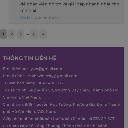
để nhân viên hỗ trợ và giải đáp nhanh nhất cho
mình ạ!
Trả lời
•
4 năm trước
…
1
2
3
6
→
THÔNG TIN LIÊN HỆ
Email:
Winecity.vn@gmail.com
Email CSKH:
cskh.winecity@gmail.com
Tư vấn bán hàng:
0847 486 586
Trụ sở chính: 618/34 Âu Cơ, Phường Bảy Hiền, Thành phố Hồ
Chí Minh, Việt Nam.
Chi nhánh: 9/18 Nguyễn Huy Tưởng, Phường Gia Định, Thành
phố Hồ Chí Minh, Việt Nam.
Giấy phép phân phối/bán buôn/bán lẻ rượu số 332/GP-SCT
Cơ quan cấp: Sở Công Thương Thành Phố Hồ Chí Minh