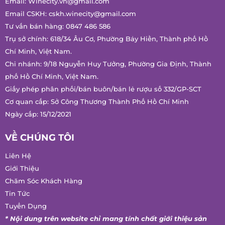
THÔNG TIN LIÊN HỆ
Email:
Winecity.vn@gmail.com
Email CSKH:
cskh.winecity@gmail.com
Tư vấn bán hàng:
0847 486 586
Trụ sở chính: 618/34 Âu Cơ, Phường Bảy Hiền, Thành phố Hồ
Chí Minh, Việt Nam.
Chi nhánh: 9/18 Nguyễn Huy Tưởng, Phường Gia Định, Thành
phố Hồ Chí Minh, Việt Nam.
Giấy phép phân phối/bán buôn/bán lẻ rượu số 332/GP-SCT
Cơ quan cấp: Sở Công Thương Thành Phố Hồ Chí Minh
Ngày cấp: 15/12/2021
VỀ CHÚNG TÔI
Liên Hệ
Giới Thiệu
Chăm Sóc Khách Hàng
Tin Tức