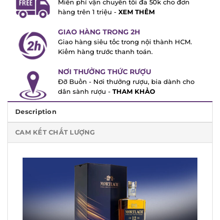
FREE SHIP TOÀN QUỐC
Miễn phí vận chuyển tối đa 50k cho đơn
hàng trên 1 triệu -
XEM THÊM
GIAO HÀNG TRONG 2H
Giao hàng siêu tốc trong nội thành HCM.
Kiểm hàng trước thanh toán.
NƠI THƯỞNG THỨC RƯỢU
Đỡ Buồn - Nơi thưởng rượu, bia dành cho
dân sành rượu -
THAM KHẢO
Description
CAM KẾT CHẤT LƯỢNG