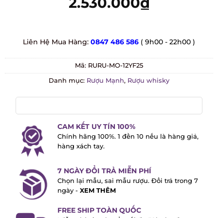
2.530.000
₫
Liên Hệ Mua Hàng:
0847 486 586
( 9h00 - 22h00 )
Mã:
RURU-MO-12YF25
Danh mục:
Rượu Mạnh
,
Rượu whisky
CAM KẾT UY TÍN 100%
Chính hãng 100%. 1 đền 10 nếu là hàng
giả, hàng xách tay.
7 NGÀY ĐỔI TRẢ MIỄN PHÍ
Chọn lại mẫu, sai mẫu rượu. Đổi trả trong
7 ngày -
XEM THÊM