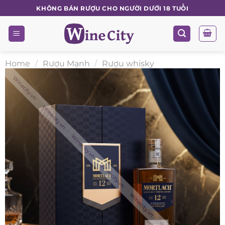
Skip
KHÔNG BÁN RƯỢU CHO NGƯỜI DƯỚI 18 TUỔI
to
content
Home
/
Rượu Mạnh
/
Rượu whisky