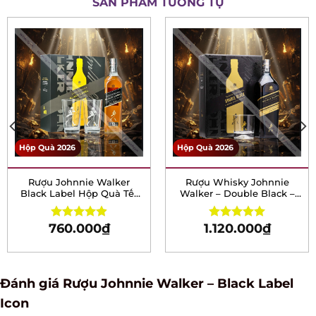
Hộp Quà 2026
Hộp Quà 2026
Rượu Johnnie Walker
Rượu Whisky Johnnie
Black Label Hộp Quà Tết
Walker – Double Black –
2026
Hộp quà tết 2026
760.000
₫
1.120.000
₫
Rated
4.93
Rated
5.00
out of 5
out of 5
Đánh giá Rượu Johnnie Walker – Black Label
Icon