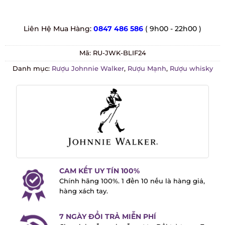
Liên Hệ Mua Hàng:
0847 486 586
( 9h00 - 22h00 )
Mã:
RU-JWK-BLIF24
Danh mục:
Rượu Johnnie Walker
,
Rượu Mạnh
,
Rượu whisky
CAM KẾT UY TÍN 100%
Chính hãng 100%. 1 đền 10 nếu là hàng
giả, hàng xách tay.
7 NGÀY ĐỔI TRẢ MIỄN PHÍ
Chọn lại mẫu, sai mẫu rượu. Đổi trả trong