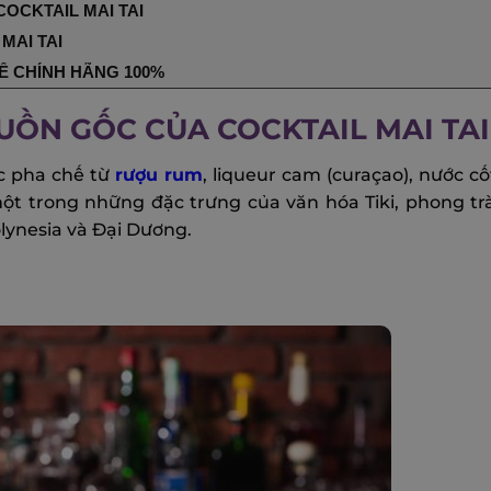
OCKTAIL MAI TAI
MAI TAI
HẾ CHÍNH HÃNG 100%
GUỒN GỐC CỦA COCKTAIL MAI TAI
ợc pha chế từ
rượu rum
, liqueur cam (curaçao), nước c
à một trong những đặc trưng của văn hóa Tiki, phong t
lynesia và Đại Dương.