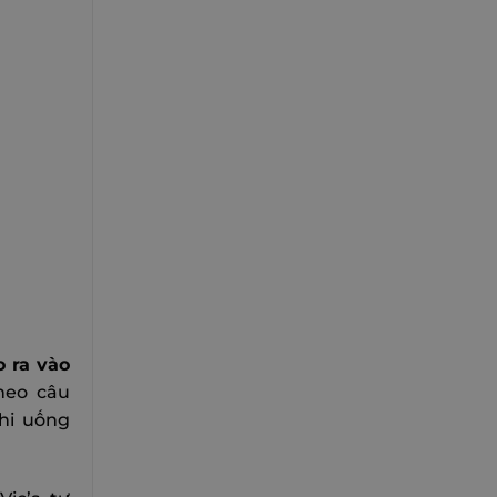
o ra vào
Theo câu
khi uống