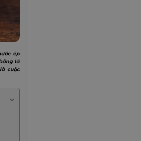
nước ép
bằng lá
là cuộc