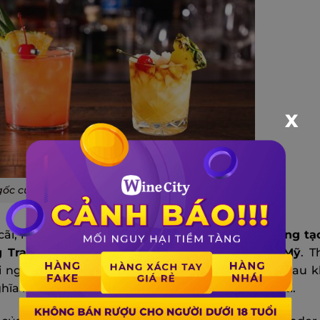
X
ốc của Cocktail Mai Tai
cãi, nhưng phổ biến nhất là cho rằng nó được
sáng tạ
 Trader Vic’s của ông ở Oakland, California, Mỹ
. 
người bạn đến từ Tahiti, Ham và Carrie Guild. Sau 
hĩa là “tuyệt vời” hoặc “xuất sắc” trong tiếng Tahiti.