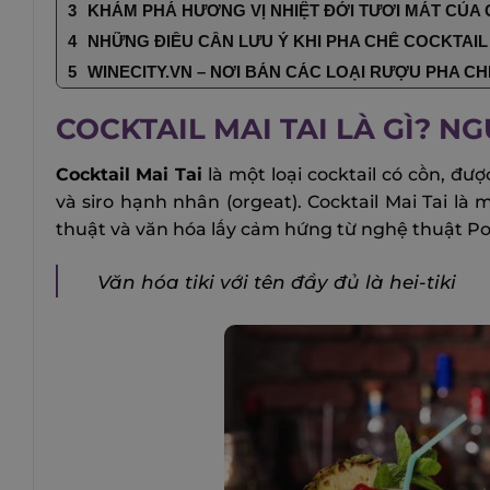
KHÁM PHÁ HƯƠNG VỊ NHIỆT ĐỚI TƯƠI MÁT CỦA C
NHỮNG ĐIỀU CẦN LƯU Ý KHI PHA CHẾ COCKTAIL 
WINECITY.VN – NƠI BÁN CÁC LOẠI RƯỢU PHA C
COCKTAIL MAI TAI LÀ GÌ? N
Cocktail Mai Tai
là một loại cocktail có cồn, đư
và siro hạnh nhân (orgeat). Cocktail Mai Tai l
thuật và văn hóa lấy cảm hứng từ nghệ thuật Po
Văn hóa tiki với tên đầy đủ là hei-tiki