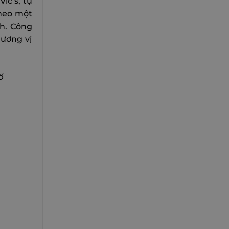
ic’s, tự
Theo một
nh. Công
hương vị
ổ