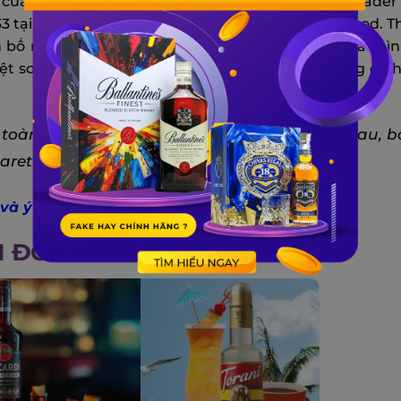
của Mai Tai. Donn Beach, người tiền nhiệm của Trader V
933 tại quán bar Don the Beachcomber’s ở Hollywood. 
bố rằng Mai Tai dựa trên cocktail Q.B.Cooler của mì
t so với Trader Vic’s và có người cho rằng chúng có 
n toàn cầu và trải qua nhiều biến thể khác nhau, b
etto, và bitters.
 và ý nghĩa
.
I ĐƠN GIẢN, ĐẸP MẮT