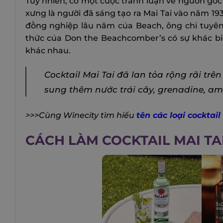
Tuy nhiên, có một cuộc tranh luận về nguồn gốc 
xưng là người đã sáng tạo ra Mai Tai vào năm 1
đồng nghiệp lâu năm của Beach, ông chỉ tuyên 
thức của Don the Beachcomber’s có sự khác biệ
khác nhau.
Cocktail Mai Tai đã lan tỏa rộng rãi trê
sung thêm nước trái cây, grenadine, amar
>>>Cùng Winecity tìm hiểu
tên các loại cocktail
CÁCH LÀM COCKTAIL MAI TA