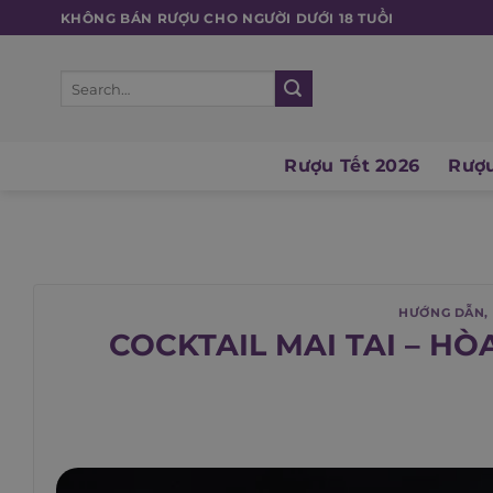
Skip
KHÔNG BÁN RƯỢU CHO NGƯỜI DƯỚI 18 TUỔI
to
content
Search
for:
Rượu Tết 2026
Rượu
HƯỚNG DẪN
,
COCKTAIL MAI TAI – H