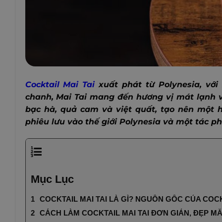
Cocktail Mai Tai
xuất phát từ Polynesia, với
chanh, Mai Tai mang đến hương vị mát lạnh v
bạc hà, quả cam và việt quất, tạo nên một h
phiêu lưu vào thế giới Polynesia và một tác ph
Mục Lục
COCKTAIL MAI TAI LÀ GÌ? NGUỒN GỐC CỦA COCK
CÁCH LÀM COCKTAIL MAI TAI ĐƠN GIẢN, ĐẸP M