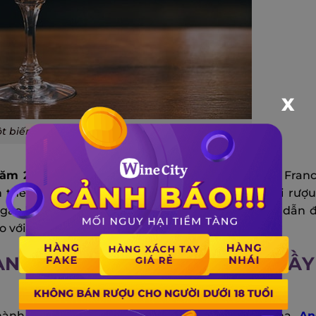
X
ột biến thể đầy mới mẻ của Manhattan cổ điển
năm 2005
tại quán bar Bourbon & Branch ở San Franc
n thể đơn giản của món Manhattan cổ điển, với rượ
ngào của rượu Vermouth. Những điều chỉnh này dẫn 
 với loại Manhattan truyền thống.
N – CÔNG THỨC PHÁ CÁCH ĐẦY
thành phần chính: rượu whiskey rye, amaro Averna,
An