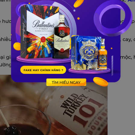
ó hương vị cay nồng và đậm đà, phù hợp với hương vị 
iều loại thảo dược, gia vị và caramel, có vị ngọt, cay,
ại gia vị dạng nước có chứa cồn và các loại thảo mộc,
ường hương vị của cocktail.