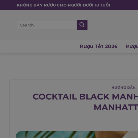
Skip
KHÔNG BÁN RƯỢU CHO NGƯỜI DƯỚI 18 TUỔI
to
content
Search
for:
Rượu Tết 2026
Rượu
HƯỚNG DẪN
,
COCKTAIL BLACK MANH
MANHATT