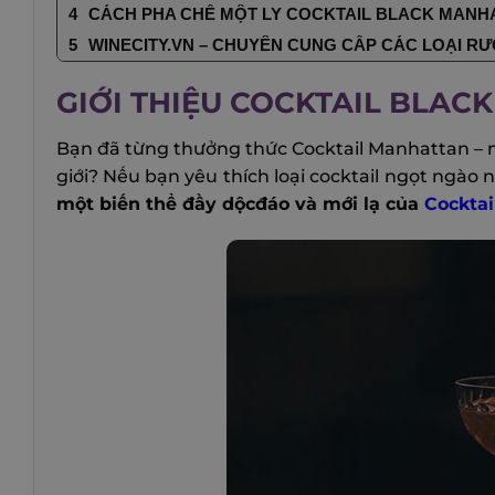
CÁCH PHA CHẾ MỘT LY COCKTAIL BLACK MANH
WINECITY.VN – CHUYÊN CUNG CẤP CÁC LOẠI RƯ
GIỚI THIỆU COCKTAIL BLA
Bạn đã từng thưởng thức Cocktail Manhattan – mộ
giới? Nếu bạn yêu thích loại cocktail ngọt ngào
một biến thể đầy dộcđáo và mới lạ của
Cocktai