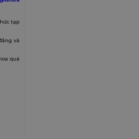
phức tạp
 đắng và
 hoa quả