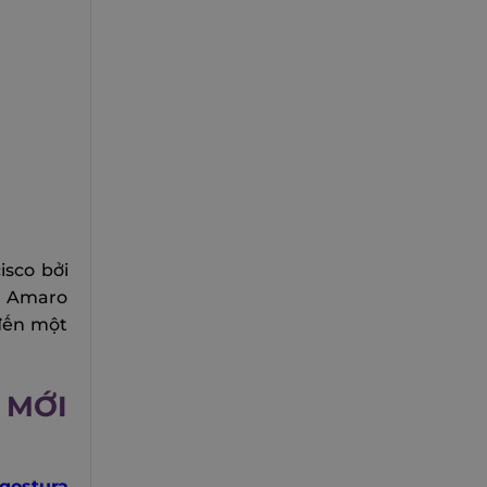
isco bởi
u Amaro
đến một
 MỚI
gostura