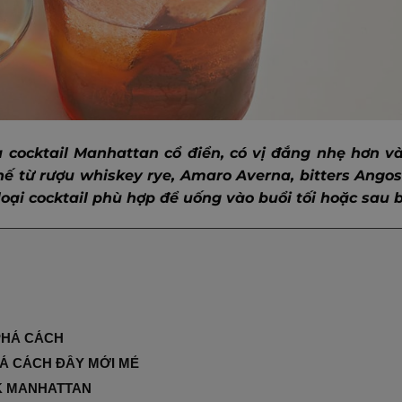
 cocktail Manhattan cổ điển, có vị đắng nhẹ hơn v
hế từ rượu whiskey rye, Amaro Averna, bitters Ango
loại cocktail phù hợp để uống vào buổi tối hoặc sau 
PHÁ CÁCH
Á CÁCH ĐẦY MỚI MẺ
CK MANHATTAN