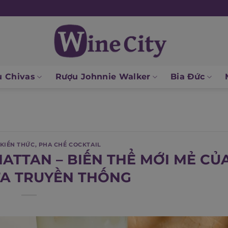
 Chivas
Rượu Johnnie Walker
Bia Đức
KIẾN THỨC
,
PHA CHẾ COCKTAIL
ATTAN – BIẾN THỂ MỚI MẺ CỦ
A TRUYỀN THỐNG