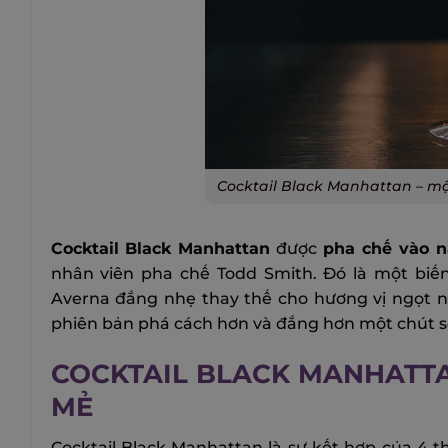
Cocktail Black Manhattan – m
Cocktail Black Manhattan
được
pha chế vào 
nhân viên pha chế Todd Smith. Đó là một biế
Averna đắng nhẹ thay thế cho hương vị ngọt 
phiên bản phá cách hơn và đắng hơn một chút so
COCKTAIL BLACK MANHATTA
MẺ
Cocktail Black Manhattan là sự kết hợp của 4 