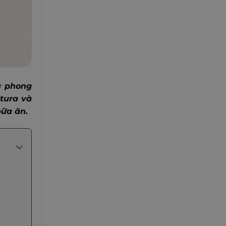
à phong
stura và
bữa ăn.