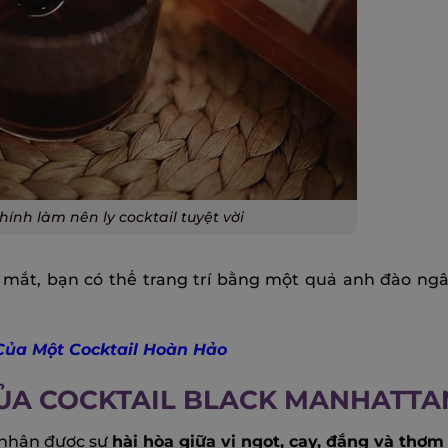
hính làm nên ly cocktail tuyệt vời
p mắt, bạn có thể trang trí bằng một quả anh đào n
Của Một Cocktail Hoàn Hảo
CỦA COCKTAIL BLACK MANHATTA
 nhận được sự
hài hòa giữa vị ngọt, cay, đắng và thơm