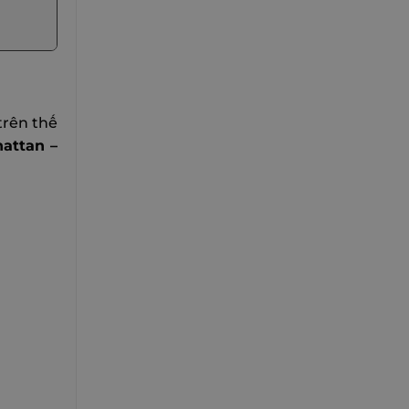
trên thế
attan –