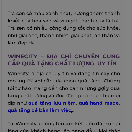
Trà sen có màu xanh nhạt, hương thơm thanh
khiết của hoa sen và vị ngọt thanh của lá trà.
Trà sen có nhiều công dụng tốt cho sức khỏe,
như giải độc, thanh nhiệt, giải khát, an thần và
làm đẹp da.
WINECITY – ĐỊA CHỈ CHUYÊN CUNG
CẤP QUÀ TẶNG CHẤT LƯỢNG, UY TÍN
Winecity là địa chỉ uy tín và đáng tin cậy cho
mọi người khi cần lựa chọn quà tặng. Chúng
tôi tự hào mang đến cho bạn những gợi ý quà
tặng chất lượng và độc đáo, phù hợp cho mọi
dịp như
quà tặng lưu niệm
,
quà hand made
,
quà tặng để bàn làm việc
,…
Tại Winecity, chúng tôi cam kết luôn đặt sự hài
lòng của khách hàng lên hàng đầu. Mọi thắc