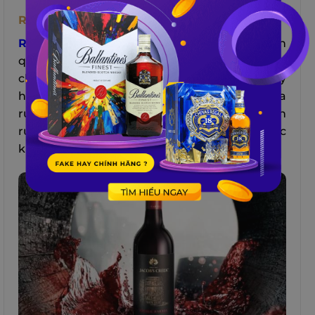
Rượu Vang Đỏ Nhập Khẩu
Rượu vang đỏ
nhập khẩu không chỉ là món
quà tặng sang trọng mà còn có nhiều lợi ích
cho sức khỏe, như bảo vệ tim mạch, chống oxy
hóa và phòng ngừa ung thư. Bạn có thể mua
rượu vang đỏ nhập khẩu ở các cửa hàng bán
rượu hoặc các website có giấy phép và được
kiểm định chất lượng.