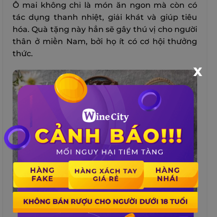
Ô mai không chỉ là món ăn ngon mà còn có
tác dụng thanh nhiệt, giải khát và giúp tiêu
hóa. Quà tặng này hẳn sẽ gây thú vị cho người
thân ở miền Nam, bởi họ ít có cơ hội thưởng
thức.
X
Ô mai