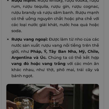
Rượu mạnh:
Rượu whisky, rượu vodka, rượu
rum, rượu tequila, rượu gin, rượu cognac,
rượu brandy và rượu sâm banh. Rượu mạnh
có thể uống nguyên chất hoặc pha chế với
các loại nước giải khát, nước hoa quả hoặc
soda.
Rượu vang ngoại:
Được làm từ nho của các
nước sản xuất rượu vang nổi tiếng trên thế
giới, như
Pháp, Ý, Tây Ban Nha, Mỹ, Chile,
Argentina và Úc.
Chúng ta có thể kết hợp
vang đỏ hoặc vang trắng
với các món ăn
khác nhau, như thịt, phô mai, trái cây và
bánh ngọt.