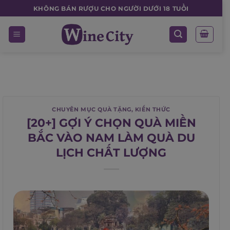
Skip
KHÔNG BÁN RƯỢU CHO NGƯỜI DƯỚI 18 TUỔI
to
content
CHUYÊN MỤC QUÀ TẶNG
,
KIẾN THỨC
[20+] GỢI Ý CHỌN QUÀ MIỀN
BẮC VÀO NAM LÀM QUÀ DU
LỊCH CHẤT LƯỢNG