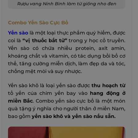
Rượu vang Ninh Bình làm từ giống nho đen
Combo Yến Sào Cực Bổ
Yến sào
là một loại thực phẩm quý hiếm, được
coi là
“vị thuốc bất tử”
trong y học cổ truyền.
Yến sào có chứa nhiều protein, axit amin,
khoáng chất và vitamin, có tác dụng bồi bổ cơ
thể, tăng cường miễn dịch, làm đẹp da và tóc,
chống mệt mỏi và suy nhược.
Yến sào khô là loại yến sào được
thu hoạch từ
tổ yến của chim yến bay vào
hang động ở
miền Bắc
. Combo yến sào cực bổ là một món
quà tặng ý nghĩa cho người thân ở miền Nam,
bao gồm
yến sào khô và yến sào nấu sẵn.