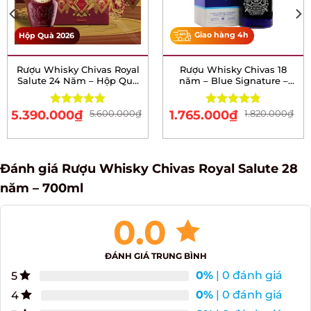
Giao hàng 4h
Hộp Quà 2026
Rượu Whisky Chivas
Rượu Whisky Chivas 18
Royal Salute 24 Năm –
năm – Blue Signature –
Hộp Quà Tết 2026
700ml
5.390.000
₫
5.600.000
₫
1.765.000
₫
1.820.000
₫
Rated
4.88
Rated
4.77
out of 5
out of 5
Đánh giá Rượu Whisky Chivas Royal Salute 28
năm – 700ml
0.0
ĐÁNH GIÁ TRUNG BÌNH
0%
| 0 đánh giá
5