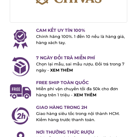
CAM KẾT UY TÍN 100%
Chính hãng 100%. 1 đền 10 nếu là hàng
giả, hàng xách tay.
7 NGÀY ĐỔI TRẢ MIỄN PHÍ
Chọn lại mẫu, sai mẫu rượu. Đổi trả trong
7 ngày -
XEM THÊM
FREE SHIP TOÀN QUỐC
Miễn phí vận chuyển tối đa 50k cho đơn
hàng trên 1 triệu -
XEM THÊM
GIAO HÀNG TRONG 2H
Giao hàng siêu tốc trong nội thành HCM.
Kiểm hàng trước thanh toán.
NƠI THƯỞNG THỨC RƯỢU
Đỡ Buồn - Nơi thưởng rượu, bia dành cho