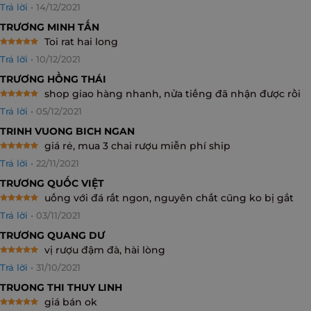
Rated
4
Trả lời
•
14/12/2021
out of 5
TRƯƠNG MINH TẤN
Toi rat hai long
Rated
5
Trả lời
•
10/12/2021
out of 5
TRƯƠNG HỒNG THÁI
shop giao hàng nhanh, nửa tiếng đã nhận được rồi
Rated
5
Trả lời
•
05/12/2021
out of 5
TRINH VUONG BICH NGAN
giá rẻ, mua 3 chai rượu miễn phí ship
Rated
5
Trả lời
•
22/11/2021
out of 5
TRƯƠNG QUỐC VIỆT
uống với đá rất ngon, nguyên chất cũng ko bị gắt
Rated
5
Trả lời
•
03/11/2021
out of 5
TRƯƠNG QUANG DƯ
vị rượu đậm đà, hài lòng
Rated
5
Trả lời
•
31/10/2021
out of 5
TRUONG THI THUY LINH
giá bán ok