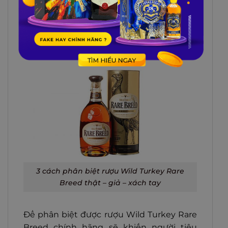
3 CÁCH PHÂN BIỆT RƯỢU WILD
TURKEY RARE BREED THẬT – GIẢ
– XÁCH TAY
3 cách phân biệt rượu Wild Turkey Rare
Breed thật – giả – xách tay
Để phân biệt được rượu Wild Turkey Rare
Breed chính hãng sẽ khiến người tiêu