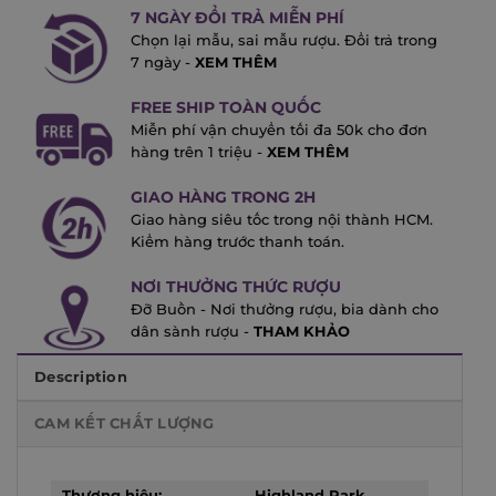
7 NGÀY ĐỔI TRẢ MIỄN PHÍ
Chọn lại mẫu, sai mẫu rượu. Đổi trả trong
7 ngày -
XEM THÊM
FREE SHIP TOÀN QUỐC
Miễn phí vận chuyển tối đa 50k cho đơn
hàng trên 1 triệu -
XEM THÊM
GIAO HÀNG TRONG 2H
Giao hàng siêu tốc trong nội thành HCM.
Kiểm hàng trước thanh toán.
NƠI THƯỞNG THỨC RƯỢU
Đỡ Buồn - Nơi thưởng rượu, bia dành cho
dân sành rượu -
THAM KHẢO
Description
CAM KẾT CHẤT LƯỢNG
Thương hiệu:
Highland Park