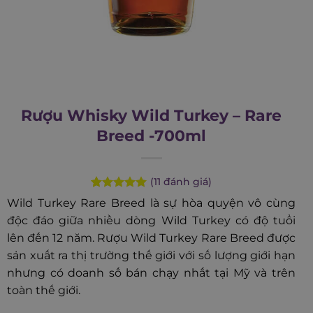
Rượu Whisky Wild Turkey – Rare
Breed -700ml
(
11
đánh giá)
Rated
11
4.91
Wild Turkey Rare Breed là sự hòa quyện vô cùng
out of 5
độc đáo giữa nhiều dòng Wild Turkey có độ tuổi
based on
customer
lên đến 12 năm. Rượu Wild Turkey Rare Breed được
ratings
sản xuất ra thị trường thế giới với số lượng giới hạn
nhưng có doanh số bán chạy nhất tại Mỹ và trên
toàn thế giới.