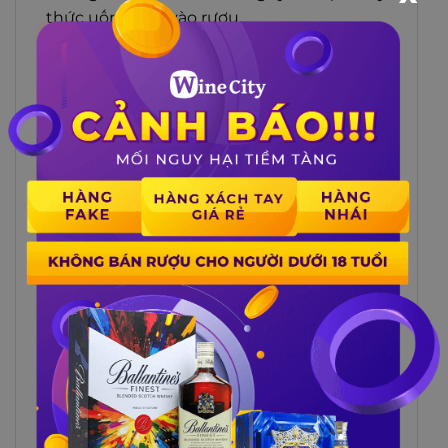
thức uống nào vào rượu.
Bên cạnh đó để thưởng thức Wild Turkey
Rare Breed cũng có nhiều cách khác như:
Uống cùng đá lạnh:
Tương tự như khi
uống nguyên chất, chỉ cần cho một viên
đá khối vào ly trước đó rồi rót một lượng
rượu Wild Turkey Rare Breed từ từ lên đá,
chờ rượu hòa tan là có thể thưởng thức;
Pha Cocktail:
Kết hợp rượu Wild Turkey
Rare Breed cùng các nguyên liệu tươi mát
hoặc cùng nhiều thức uống yêu thích
khác của bạn như soda để cho ra một loại
Cocktail vừa đơn giản và vừa độc đáo,
mang đến sự tươi trẻ đặc trưng của Wild
Turkey Rare Breed.