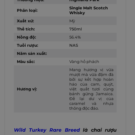
Single Malt Scotch
Phân loại:
Whisky
Xuất xứ:
Mỹ
Thể tích:
750ml
Nồng độ:
56.4
%
Tuổi rượu:
NAS
Năm sản xuất:
Màu sắc:
Vàng hổ phách
Mang hương vị vừa
mượt mà vừa đậm đà
bởi sự kết hợp hoàn
hảo của cam, quýt,
Hương vị:
việt quất tươi cùng
bánh gừng Jamaica.
Để lại dư vị của
caramel và nhựa
thông độc đáo.
Wild Turkey Rare Breed
là chai rượu