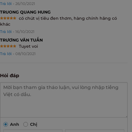
Rated
5
Trả lời
•
26/10/2021
out of 5
TRUONG QUANG HUNG
có chút vị tiêu đen thơm, hàng chính hãng có
Rated
5
khác
out of 5
Trả lời
•
16/10/2021
TRƯƠNG VĂN TUẤN
Tuyet voi
Rated
5
Trả lời
•
08/10/2021
out of 5
Hỏi đáp
Anh
Chị