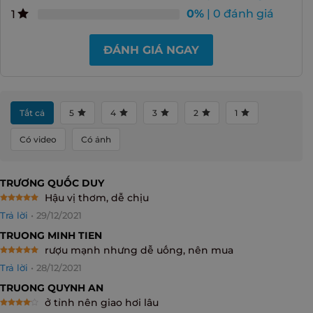
0%
| 0 đánh giá
1
ĐÁNH GIÁ NGAY
Tất cả
5
4
3
2
1
Có video
Có ảnh
TRƯƠNG QUỐC DUY
Hậu vị thơm, dễ chịu
Rated
5
Trả lời
•
29/12/2021
out of 5
TRUONG MINH TIEN
rượu mạnh nhưng dễ uống, nên mua
Rated
5
Trả lời
•
28/12/2021
out of 5
TRUONG QUYNH AN
ở tỉnh nên giao hơi lâu