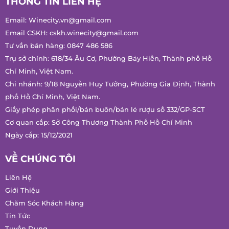
THÔNG TIN LIÊN HỆ
Email:
Winecity.vn@gmail.com
Email CSKH:
cskh.winecity@gmail.com
Tư vấn bán hàng:
0847 486 586
Trụ sở chính: 618/34 Âu Cơ, Phường Bảy Hiền, Thành phố Hồ
Chí Minh, Việt Nam.
Chi nhánh: 9/18 Nguyễn Huy Tưởng, Phường Gia Định, Thành
phố Hồ Chí Minh, Việt Nam.
Giấy phép phân phối/bán buôn/bán lẻ rượu số 332/GP-SCT
Cơ quan cấp: Sở Công Thương Thành Phố Hồ Chí Minh
Ngày cấp: 15/12/2021
VỀ CHÚNG TÔI
Liên Hệ
Giới Thiệu
Chăm Sóc Khách Hàng
Tin Tức
Tuyển Dụng