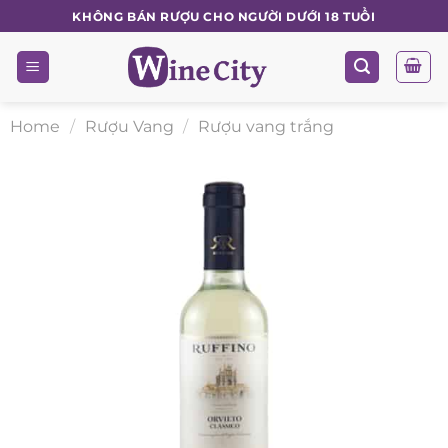
Skip
KHÔNG BÁN RƯỢU CHO NGƯỜI DƯỚI 18 TUỔI
to
content
Home
/
Rượu Vang
/
Rượu vang trắng