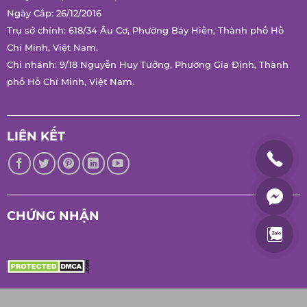
SẢN XUẤT MFRESH
Hotline:
0847 486 586
Mã Số Thuế: 0314171197
Cơ Quan Cấp: Sở Kế Hoạch Và Đầu Tư Thành Phố Hồ Chí
Minh.
Ngày Cấp: 26/12/2016
Trụ sở chính: 618/34 Âu Cơ, Phường Bảy Hiền, Thành phố Hồ
Chí Minh, Việt Nam.
Chi nhánh: 9/18 Nguyễn Huy Tưởng, Phường Gia Định, Thành
phố Hồ Chí Minh, Việt Nam.
LIÊN KẾT
CHỨNG NHẬN