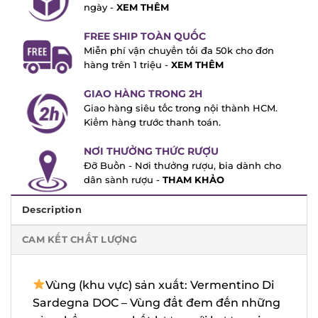
7 ngày -
XEM THÊM
FREE SHIP TOÀN QUỐC
Miễn phí vận chuyển tối đa 50k cho đơn
hàng trên 1 triệu -
XEM THÊM
GIAO HÀNG TRONG 2H
Giao hàng siêu tốc trong nội thành HCM.
Kiểm hàng trước thanh toán.
NƠI THƯỞNG THỨC RƯỢU
Đỡ Buồn - Nơi thưởng rượu, bia dành cho
dân sành rượu -
THAM KHẢO
Description
CAM KẾT CHẤT LƯỢNG
Vùng (khu vực) sản xuất: Vermentino Di
Sardegna DOC – Vùng đẩt đem đến
những sản phẩm vang chất lượng với