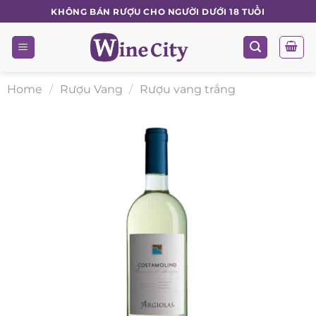
Skip
KHÔNG BÁN RƯỢU CHO NGƯỜI DƯỚI 18 TUỔI
to
content
Home
/
Rượu Vang
/
Rượu vang trắng