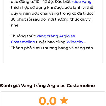
thức ăn có nguồn gốc từ hải sản, snack,
khoai tây chiên, thịt gia cầm và được
phục vụ trong điều kiện nhiệt độ phòng
lý tưởng dao động từ 10 – 12 độ. Đặc biệt
rượu vang
thích hợp sử dụng khi được
ướp lạnh vì thế quý vị nên ướp chai vang
trong xô đá trước 30 phút rồi sau đó mới
thưởng thức quý vị nhé.
Thưởng thức
vang trắng Argiolas
Costamolino
tuyệt hảo cùng
Winecity
–
Thành phố rượu thượng hạng và đẳng
cấp