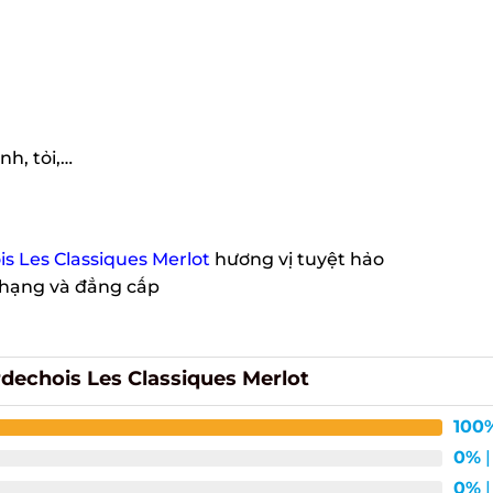
h, tỏi,…
 Les Classiques Merlot
hương vị tuyệt hảo
hạng và đẳng cấp
echois Les Classiques Merlot
X
100%
0%
| 
0%
| 