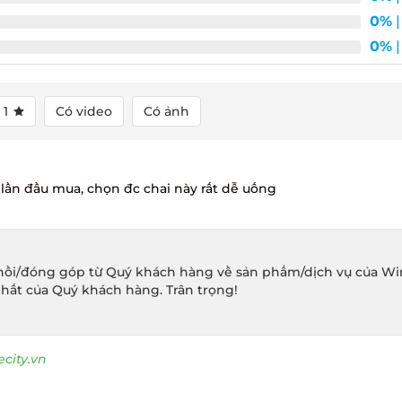
0%
| 
0%
| 
1
Có video
Có ảnh
lần đầu mua, chọn đc chai này rất dễ uống
ồi/đóng góp từ Quý khách hàng về sản phẩm/dịch vụ của Winec
hất của Quý khách hàng. Trân trọng!
ity.vn