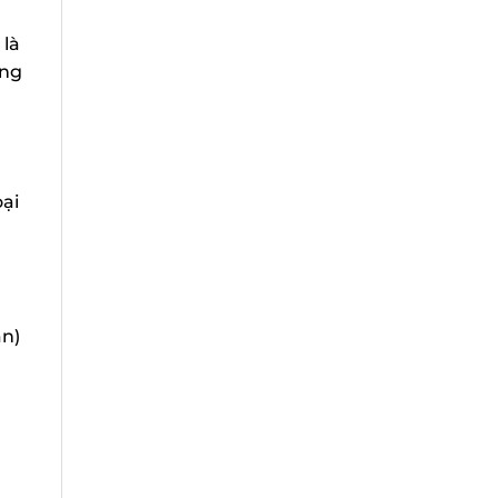
là
ng
ại
n)