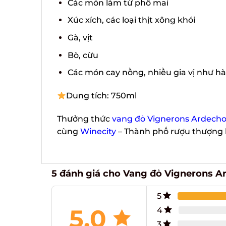
Các món làm từ phô mai
Xúc xích, các loại thịt xông khói
Gà, vịt
Bò, cừu
Các món cay nồng, nhiều gia vị như hàn
Dung tích: 750ml
Thưởng thức
vang đỏ Vignerons Ardechois
cùng
Winecity
– Thành phố rượu thượng 
5 đánh giá cho
Vang đỏ Vignerons Ard
5
5.0
4
3