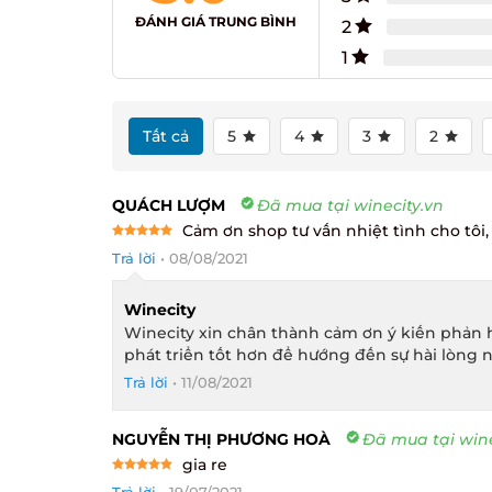
ĐÁNH GIÁ TRUNG BÌNH
2
1
Tất cả
5
4
3
2
QUÁCH LƯỢM
Đã mua tại winecity.vn
Cảm ơn shop tư vấn nhiệt tình cho tôi, 
Rated
5
Trả lời
•
08/08/2021
out of 5
Winecity
Winecity xin chân thành cảm ơn ý kiến phản h
phát triển tốt hơn để hướng đến sự hài lòng n
Trả lời
•
11/08/2021
NGUYỄN THỊ PHƯƠNG HOÀ
Đã mua tại winec
gia re
Rated
5
Trả lời
•
19/07/2021