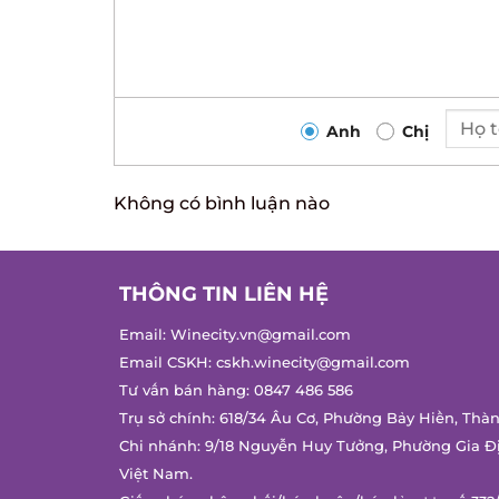
Anh
Chị
Không có bình luận nào
THÔNG TIN LIÊN HỆ
Email:
Winecity.vn@gmail.com
Email CSKH:
cskh.winecity@gmail.com
Tư vấn bán hàng:
0847 486 586
Trụ sở chính: 618/34 Âu Cơ, Phường Bảy Hiền, Thàn
Chi nhánh: 9/18 Nguyễn Huy Tưởng, Phường Gia Đị
Việt Nam.