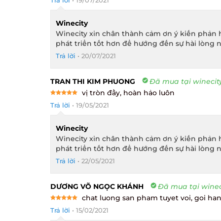
out of 5
Winecity
Winecity xin chân thành cảm ơn ý kiến phản h
phát triển tốt hơn để hướng đến sự hài lòng n
Trả lời
•
20/07/2021
TRAN THI KIM PHUONG
Đã mua tại winecity
vị tròn đầy, hoàn hảo luôn
Rated
5
Trả lời
•
19/05/2021
out of 5
Winecity
Winecity xin chân thành cảm ơn ý kiến phản h
phát triển tốt hơn để hướng đến sự hài lòng n
Trả lời
•
22/05/2021
DƯƠNG VÕ NGỌC KHÁNH
Đã mua tại wineci
chat luong san pham tuyet voi, goi han
Rated
5
Trả lời
•
15/02/2021
out of 5