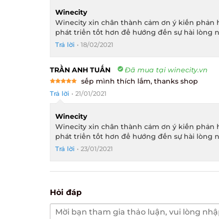
Winecity
Winecity xin chân thành cảm ơn ý kiến phản h
phát triển tốt hơn để hướng đến sự hài lòng n
Trả lời
•
18/02/2021
TRẦN ANH TUẤN
Đã mua tại winecity.vn
sếp mình thích lắm, thanks shop
Rated
5
Trả lời
•
21/01/2021
out of 5
Winecity
Winecity xin chân thành cảm ơn ý kiến phản h
phát triển tốt hơn để hướng đến sự hài lòng n
Trả lời
•
23/01/2021
Hỏi đáp