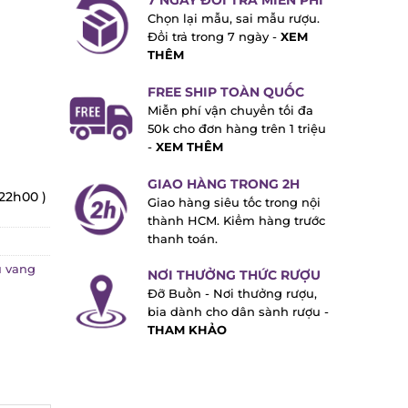
7 NGÀY ĐỔI TRẢ MIỄN PHÍ
Chọn lại mẫu, sai mẫu rượu.
Đổi trả trong 7 ngày -
XEM
THÊM
FREE SHIP TOÀN QUỐC
Miễn phí vận chuyển tối đa
50k cho đơn hàng trên 1 triệu
-
XEM THÊM
GIAO HÀNG TRONG 2H
22h00 )
Giao hàng siêu tốc trong nội
thành HCM. Kiểm hàng trước
thanh toán.
vang
NƠI THƯỞNG THỨC RƯỢU
Đỡ Buồn - Nơi thưởng rượu,
bia dành cho dân sành rượu -
THAM KHẢO