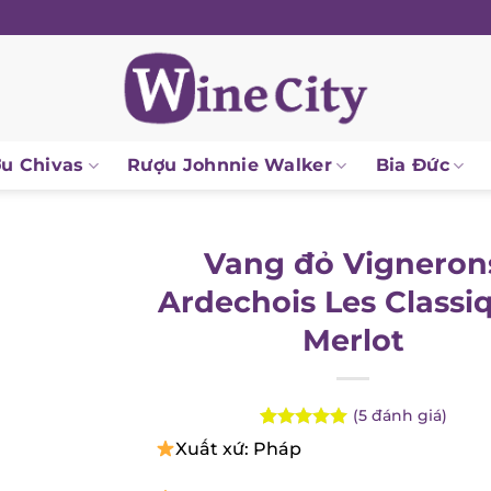
 Chivas
Rượu Johnnie Walker
Bia Đức
Vang đỏ Vigneron
Ardechois Les Classi
Merlot
(
5
đánh giá)
Rated
5
5.00
Xuất xứ: Pháp
out of 5
based on