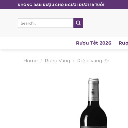
Skip
KHÔNG BÁN RƯỢU CHO NGƯỜI DƯỚI 18 TUỔI
to
content
Search
for:
Rượu Tết 2026
Rượu
Home
/
Rượu Vang
/
Rượu vang đỏ