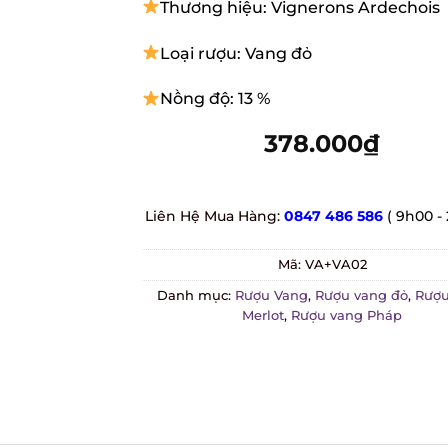
customer
Thương hiệu: Vignerons Ardechois
ratings
Loại rượu: Vang đỏ
Nồng độ: 13 %
378.000
₫
Liên Hệ Mua Hàng:
0847 486 586
( 9h00 - 
Mã:
VA+VA02
Danh mục:
Rượu Vang
,
Rượu vang đỏ
,
Rượu 
Merlot
,
Rượu vang Pháp