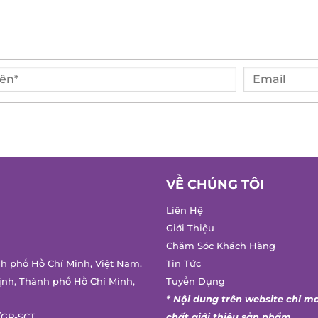
VỀ CHÚNG TÔI
Liên Hệ
Giới Thiệu
Chăm Sóc Khách Hàng
nh phố Hồ Chí Minh, Việt Nam.
Tin Tức
ịnh, Thành phố Hồ Chí Minh,
Tuyển Dụng
* Nội dung trên website chỉ m
/GP-SCT
chất giới thiệu sản phẩm.