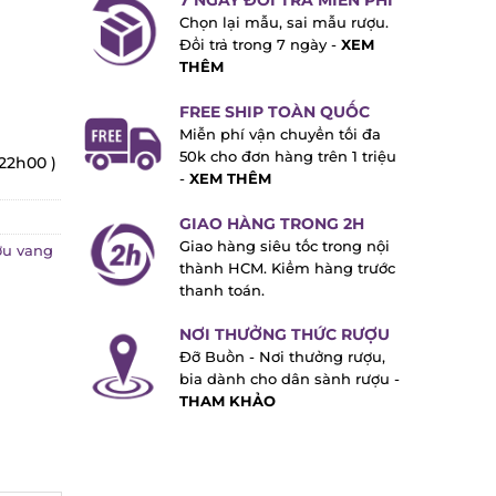
7 NGÀY ĐỔI TRẢ MIỄN PHÍ
Chọn lại mẫu, sai mẫu rượu.
Đổi trả trong 7 ngày -
XEM
THÊM
FREE SHIP TOÀN QUỐC
Miễn phí vận chuyển tối đa
50k cho đơn hàng trên 1 triệu
 22h00 )
-
XEM THÊM
GIAO HÀNG TRONG 2H
Giao hàng siêu tốc trong nội
u vang
thành HCM. Kiểm hàng trước
thanh toán.
NƠI THƯỞNG THỨC RƯỢU
Đỡ Buồn - Nơi thưởng rượu,
bia dành cho dân sành rượu -
THAM KHẢO