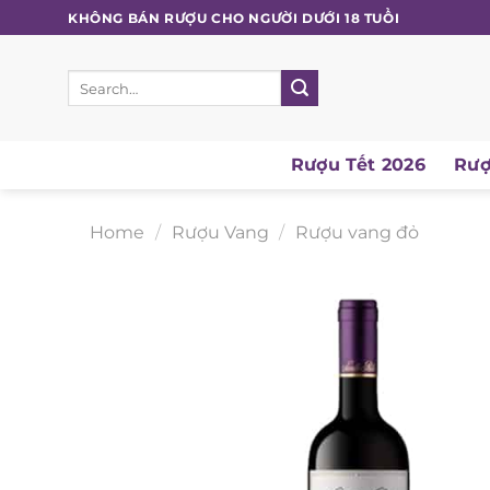
Skip
KHÔNG BÁN RƯỢU CHO NGƯỜI DƯỚI 18 TUỔI
to
content
Search
for:
Rượu Tết 2026
Rượ
Home
/
Rượu Vang
/
Rượu vang đỏ