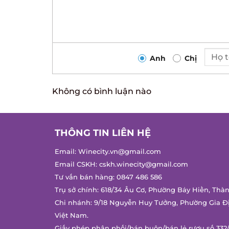
Anh
Chị
Không có bình luận nào
THÔNG TIN LIÊN HỆ
Email:
Winecity.vn@gmail.com
Email CSKH:
cskh.winecity@gmail.com
Tư vấn bán hàng:
0847 486 586
Trụ sở chính: 618/34 Âu Cơ, Phường Bảy Hiền, Thà
Chi nhánh: 9/18 Nguyễn Huy Tưởng, Phường Gia Đ
Việt Nam.
Giấy phép phân phối/bán buôn/bán lẻ rượu số 332