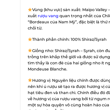
Vùng (khu vực) sản xuất: Maipo Valley 
xuất
rượu vang
quan trọng nhất của Chile
“Bordeaux của Nam Mỹ”, đặc biệt là thứ
chối từ.
Thành phần chính: 100% Shiraz/Syrah
Giống nho: Shiraz/Syrah – Syrah, còn đ
trồng trên khắp thế giới và được sử dụn
tìm thấy là con đẻ của hai giống nho ít
Mondeuse Blanche.
Hương vị: Nguyên liệu chính được dùng
nên khi ủ rượu sẽ tạo ra được hương vị củ
hạt tiêu đen và than chì. Chính điều đó
về hương vị của rượu vang bởi từ ngụm 
một sự hòa quyện vô cùng hoàn hảo của c