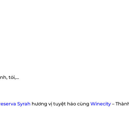
h, tỏi,…
Reserva Syrah
hương vị tuyệt hảo cùng
Winecity
– Thàn