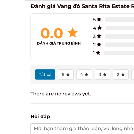
Đánh giá Vang đỏ Santa Rita Estate 
5
0.0
4
3
ĐÁNH GIÁ TRUNG BÌNH
2
1
Tất cả
5
4
3
2
There are no reviews yet.
Hỏi đáp