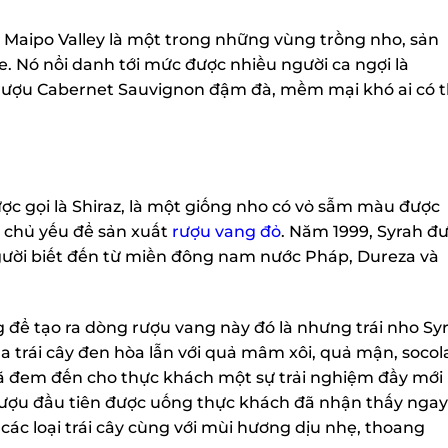
– Maipo Valley là một trong những vùng trồng nho, sản
. Nó nổi danh tới mức được nhiều người ca ngợi là
 rượu Cabernet Sauvignon đậm đà, mềm mại khó ai có 
ược gọi là Shiraz, là một giống nho có vỏ sẫm màu được
g chủ yếu để sản xuất
rượu vang đỏ
. Năm 1999, Syrah đ
 người biết đến từ miền đông nam nước Pháp, Dureza và
 để tạo ra dòng rượu vang này đó là nhưng trái nho Sy
a trái cây đen hòa lẫn với quả mâm xôi, quả mận, socol
 đã đem đến cho thực khách một sự trải nghiệm đầy mới 
rượu đầu tiên được uống thực khách đã nhận thấy ngay
ác loại trái cây cùng với mùi hương dịu nhẹ, thoang