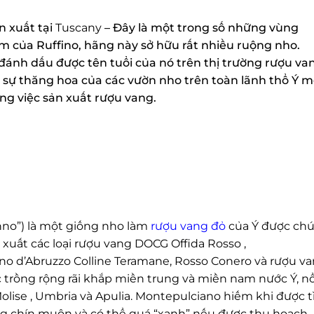
 xuất tại
Tuscany
– Đây là một trong số những vùng
m của Ruffino, hãng này sở hữu rất nhiều ruộng nho.
ánh dấu được tên tuổi của nó trên thị trường rượu van
à sự thăng hoa của các vườn nho trên toàn lãnh thổ Ý m
ng việc sản xuất rượu vang.
o”) là một giống nho làm
rượu vang đỏ
của Ý được chú 
xuất các loại rượu vang DOCG Offida Rosso ,
o d’Abruzzo Colline Teramane, Rosso Conero và rượu va
rồng rộng rãi khắp miền trung và miền nam nước Ý, nổi
 Molise , Umbria và Apulia. Montepulciano hiếm khi được t
ng chín muộn và có thể quá “xanh” nếu được thu hoạch