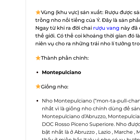
Vùng (khu vực) sản xuất: Rượu được sản
trồng nho nổi tiếng của Ý. Đây là sản phẩ
Ngay từ khi ra đời chai
rượu vang
này đã đ
thế giới. Có thể coi khoảng thời gian đó l
niên vụ cho ra những trái nho lí tưởng tro
Thành phần chính:
Montepulciano
Giống nho:
Nho Montepulciano (“mon-ta-pull-chann
nhất vì là giống nho chính dùng để sản 
Montepulciano d’Abruzzo, Montepulcian
DOC Rosso Piceno Superiore. Nho được t
bật nhất là ở Abruzzo , Lazio , Marche ,
thấy ở miền bắc Italy vì nho có xu hướ