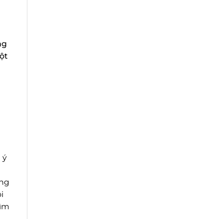
g
ột
ý
ng
ìm