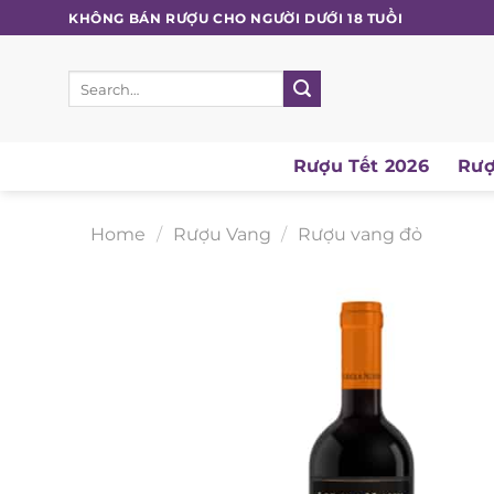
Skip
KHÔNG BÁN RƯỢU CHO NGƯỜI DƯỚI 18 TUỔI
to
content
Search
for:
Rượu Tết 2026
Rượu
Home
/
Rượu Vang
/
Rượu vang đỏ