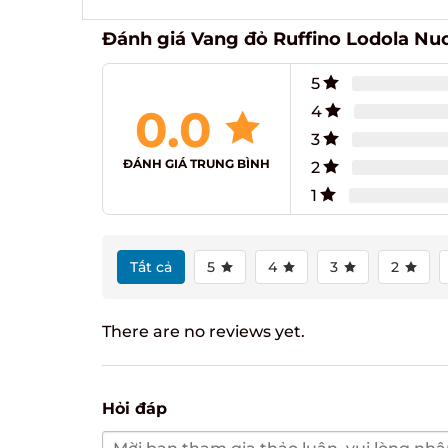
Đánh giá Vang đỏ Ruffino Lodola Nuo
5
0.0
4
3
ĐÁNH GIÁ TRUNG BÌNH
2
1
Tất cả
5
4
3
2
There are no reviews yet.
Hỏi đáp