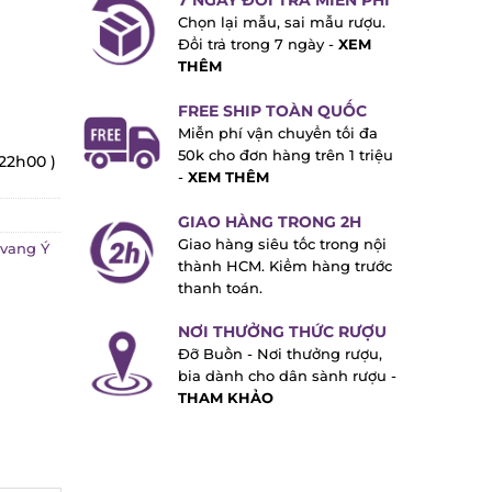
7 NGÀY ĐỔI TRẢ MIỄN PHÍ
Chọn lại mẫu, sai mẫu rượu.
Đổi trả trong 7 ngày -
XEM
THÊM
FREE SHIP TOÀN QUỐC
Miễn phí vận chuyển tối đa
50k cho đơn hàng trên 1 triệu
22h00 )
-
XEM THÊM
GIAO HÀNG TRONG 2H
Giao hàng siêu tốc trong nội
ang Ý
thành HCM. Kiểm hàng trước
thanh toán.
NƠI THƯỞNG THỨC RƯỢU
Đỡ Buồn - Nơi thưởng rượu,
bia dành cho dân sành rượu -
THAM KHẢO