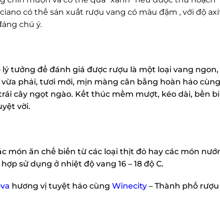
ano có thể sản xuất rượu vang có màu đậm , với độ axit
áng chú ý.
ý tưởng để đánh giá được rượu là một loại vang ngon,
t vừa phải, tươi mới, mịn màng cân bằng hoàn hảo cùng 
trái cây ngọt ngào. Kết thúc mềm mượt, kéo dài, bền bỉ
ệt vời.
 món ăn chế biến từ các loại thịt đỏ hay các món nướn
hợp sử dụng ở nhiệt độ vang 16 – 18 độ C.
va
hương vị tuyệt hảo cùng
Winecity
– Thành phố rượu