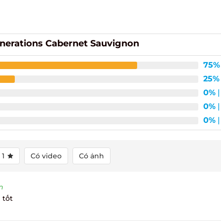
erations Cabernet Sauvignon
75%
|
25%
|
0%
| 
0%
| 
0%
| 
1
Có video
Có ảnh
tốt