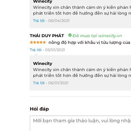
Winecity
Winecity xin chân thành cảm ơn ý kiến phản h
phát triển tốt hơn để hướng đến sự hài lòng n
Trả lời
•
06/04/2021
THÁI DUY PHÁT
Đã mua tại winecity.vn
nồng độ hợp với khẩu vị tửu lượng của tô
Rated
5
Trả lời
•
05/01/2021
out of 5
Winecity
Winecity xin chân thành cảm ơn ý kiến phản h
phát triển tốt hơn để hướng đến sự hài lòng n
Trả lời
•
06/01/2021
Hỏi đáp