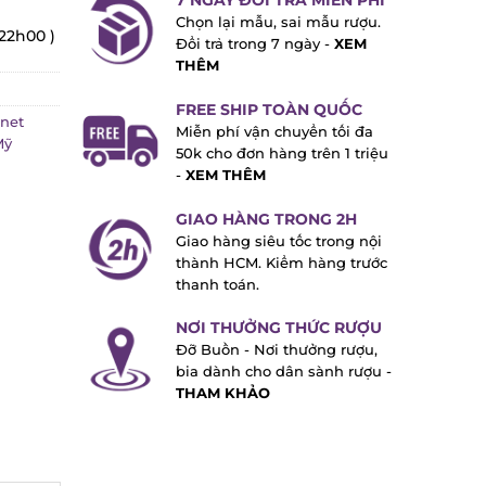
7 NGÀY ĐỔI TRẢ MIỄN PHÍ
Chọn lại mẫu, sai mẫu rượu.
22h00 )
Đổi trả trong 7 ngày -
XEM
THÊM
FREE SHIP TOÀN QUỐC
et
Miễn phí vận chuyển tối đa
ỹ
50k cho đơn hàng trên 1 triệu
-
XEM THÊM
GIAO HÀNG TRONG 2H
Giao hàng siêu tốc trong nội
thành HCM. Kiểm hàng trước
thanh toán.
NƠI THƯỞNG THỨC RƯỢU
Đỡ Buồn - Nơi thưởng rượu,
bia dành cho dân sành rượu -
THAM KHẢO