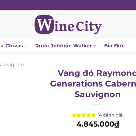
 Chivas
Rượu Johnnie Walker
Bia Đức
auvignon
Vang đỏ Raymond
Generations Cabern
Sauvignon
(
4
đánh giá)
4.845.000
₫
Rated
4
4.75
out of 5
based on