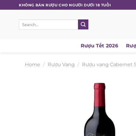
Skip
KHÔNG BÁN RƯỢU CHO NGƯỜI DƯỚI 18 TUỔI
to
content
Search
for:
Rượu Tết 2026
Rượu
Home
/
Rượu Vang
/
Rượu vang Cabernet S