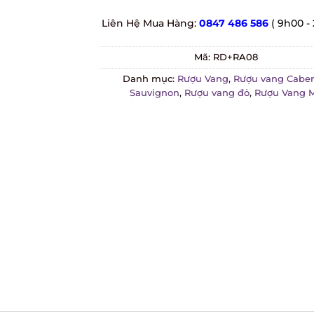
customer
ratings
Liên Hệ Mua Hàng:
0847 486 586
( 9h00 - 
Mã:
RD+RA08
Danh mục:
Rượu Vang
,
Rượu vang Cabern
Sauvignon
,
Rượu vang đỏ
,
Rượu Vang M