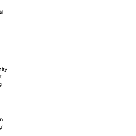
i
ày
n
ự