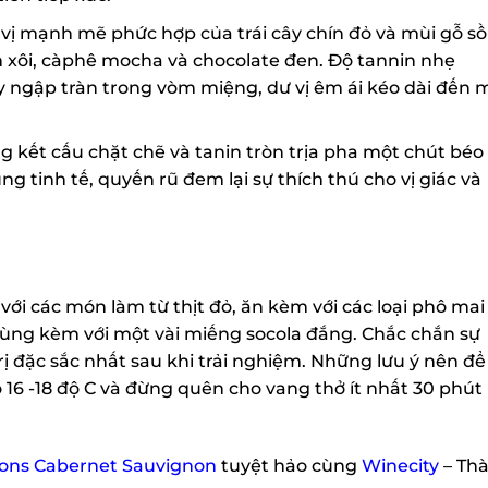
ị mạnh mẽ phức hợp của trái cây chín đỏ và mùi gỗ sồi
ôi, càphê mocha và chocolate đen. Độ tannin nhẹ
ây ngập tràn trong vòm miệng, dư vị êm ái kéo dài đến m
kết cấu chặt chẽ và tanin tròn trịa pha một chút béo
tinh tế, quyến rũ đem lại sự thích thú cho vị giác và
với các món làm từ thịt đỏ, ăn kèm với các loại phô mai
ùng kèm với một vài miếng socola đắng. Chắc chắn sự
ị đặc sắc nhất sau khi trải nghiệm. Những lưu ý nên để
X
16 -18 độ C và đừng quên cho vang thở ít nhất 30 phút
ns Cabernet Sauvignon
tuyệt hảo cùng
Winecity
– Thà