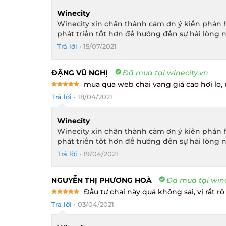
Winecity
Winecity xin chân thành cảm ơn ý kiến phản h
phát triển tốt hơn để hướng đến sự hài lòng n
Trả lời
•
15/07/2021
ĐẶNG VŨ NGHỊ
Đã mua tại winecity.vn
mua qua web chai vang giá cao hơi lo, n
Rated
5
Trả lời
•
18/04/2021
out of 5
Winecity
Winecity xin chân thành cảm ơn ý kiến phản h
phát triển tốt hơn để hướng đến sự hài lòng n
Trả lời
•
19/04/2021
NGUYỄN THỊ PHƯƠNG HOÀ
Đã mua tại winec
Đầu tư chai này quả không sai, vị rất rõ 
Rated
5
Trả lời
•
03/04/2021
out of 5