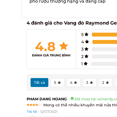
phố rượu thượng hạng và đẳng cấp
4 đánh giá cho
Vang đỏ Raymond Gen
5
4.8
4
3
ĐÁNH GIÁ TRUNG BÌNH
2
1
Tất cả
5
4
3
2
PHAM DANG HOANG
Đã mua tại winecity.vn
Mong có thế nhiều khuyến mãi nữa thì 
Rated
4
Trả lời
•
12/07/2021
out of 5