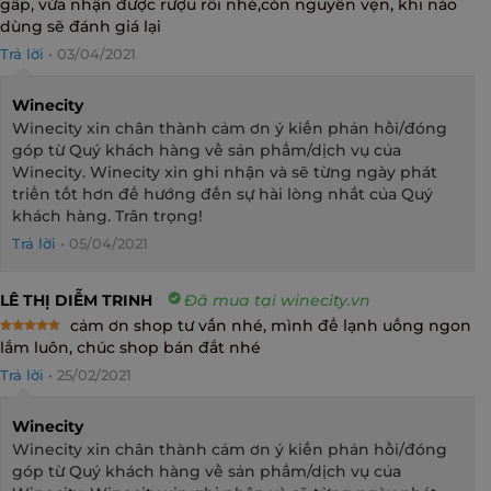
gấp, vừa nhận được rượu rồi nhé,còn nguyên vẹn, khi nào
out of 5
dùng sẽ đánh giá lại
Trả lời
•
03/04/2021
Winecity
Winecity xin chân thành cảm ơn ý kiến phản hồi/đóng
góp từ Quý khách hàng về sản phẩm/dịch vụ của
Winecity. Winecity xin ghi nhận và sẽ từng ngày phát
triển tốt hơn để hướng đến sự hài lòng nhất của Quý
khách hàng. Trân trọng!
Trả lời
•
05/04/2021
LÊ THỊ DIỄM TRINH
Đã mua tại winecity.vn
cảm ơn shop tư vấn nhé, mình để lạnh uống ngon
Rated
5
lắm luôn, chúc shop bán đắt nhé
out of 5
Trả lời
•
25/02/2021
Winecity
Winecity xin chân thành cảm ơn ý kiến phản hồi/đóng
góp từ Quý khách hàng về sản phẩm/dịch vụ của