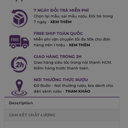
7 NGÀY ĐỔI TRẢ MIỄN PHÍ
Chọn lại mẫu, sai mẫu rượu. Đổi trả trong
7 ngày -
XEM THÊM
FREE SHIP TOÀN QUỐC
Miễn phí vận chuyển tối đa 50k cho đơn
hàng trên 1 triệu -
XEM THÊM
GIAO HÀNG TRONG 2H
Giao hàng siêu tốc trong nội thành HCM.
Kiểm hàng trước thanh toán.
NƠI THƯỞNG THỨC RƯỢU
Đỡ Buồn - Nơi thưởng rượu, bia dành cho
dân sành rượu -
THAM KHẢO
Description
CAM KẾT CHẤT LƯỢNG