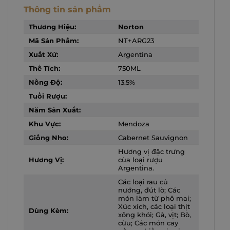
Thông tin sản phẩm
Thương Hiệu:
Norton
Mã Sản Phẩm:
NT+ARG23
Xuất Xứ:
Argentina
Thể Tích:
750ML
Nồng Độ:
13.5%
Tuổi Rượu:
Năm Sản Xuất:
Khu Vực:
Mendoza
Giống Nho:
Cabernet Sauvignon
Hương vị đặc trưng
Hương Vị:
của loại rượu
Argentina.
Các loại rau củ
nướng, đút lò; Các
món làm từ phô mai;
Xúc xích, các loại thịt
Dùng Kèm:
xông khói; Gà, vịt; Bò,
cừu; Các món cay