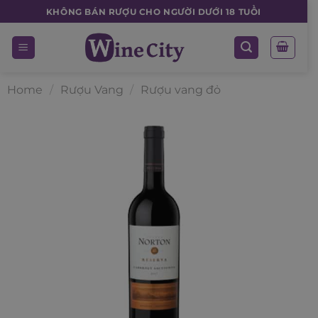
Skip
KHÔNG BÁN RƯỢU CHO NGƯỜI DƯỚI 18 TUỔI
to
content
Home
/
Rượu Vang
/
Rượu vang đỏ