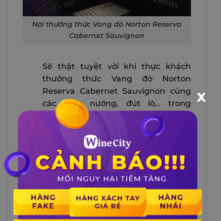
Nơi thưởng thức Vang đỏ Norton Reserva
Cabernet Sauvignon
Sẽ thật tuyệt vời khi thực khách
thưởng thức Vang đỏ Norton
Reserva Cabernet Sauvignon cùng
X
các món nướng, đút lò,.. trong
không gian đặc biệt, đậm chất
“Sài
Gòn xưa”
tại
Tiệm Đỡ Buồn.
Tại Tiệm, thực khách sẽ được trải
nghiệm phong cách phục vụ rượu
chuyên nghiệp với các món ăn được
chế biến từ
đầu bếp chuyên nghiệp
.
Vào ngày cuối tuần đẹp trời hay một
ngày họp mặt cùng bạn bè, gia đình