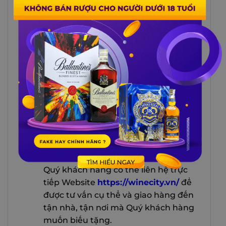
thì Tiệm Đỡ Buồn chắc chắn là nơi
mà Quý khách nên ghé để tận
hưởng trọn vẹn hương vị cuộc sống
cũng như hương vị tuyệt hảo của
loại vang đỏ đến từ nhà Norton này
nhé.
Mua Vang đỏ Norton Reserva Cabernet
Sauvignon tại Winecity
Vào những ngày bận rộn hoặc muốn
tặng một chai
Vang đỏ Norton
Reserva Cabernet Sauvignon
cho
bạn bè hay người thân của mình,
Quý khách hàng có thể liên hệ trực
tiếp Website
https://winecity.vn/
để
được tư vấn cụ thể và giao hàng đến
tận nhà, tận nơi mà Quý khách hàng
muốn biếu tặng.