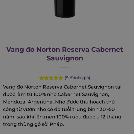
Vang đỏ Norton Reserva Cabernet
Sauvignon
(
5
đánh giá)
Rated
5
4.80
Vang đỏ Norton Reserva Cabernet Sauvignon tại
out of 5
được làm từ 100% nho Cabernet Sauvignon,
based on
customer
Mendoza, Argentina. Nho được thu hoạch thủ
ratings
công từ vườn nho có độ tuổi trung bình 30 -50
năm, sau khi lên men 100% rượu được ủ 12 tháng
trong thùng gỗ sồi Pháp.