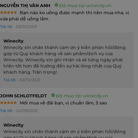
NGUYỄN THỊ VÂN ANH
Đã mua tại winecity.vn
Bạn nào ko uống được mạnh thì nên mua nha, vị
Rated
5
vừa phải dễ uống lắm
out of 5
Trả lời
•
03/10/2021
Winecity
Winecity xin chân thành cảm ơn ý kiến phản hồi/đóng
góp từ Quý khách hàng về sản phẩm/dịch vụ của
Winecity. Winecity xin ghi nhận và sẽ từng ngày phát
triển tốt hơn để hướng đến sự hài lòng nhất của Quý
khách hàng. Trân trọng!
Trả lời
•
05/10/2021
JOHN SCHLOTFELDT
Đã mua tại winecity.vn
Mới mua về đãi bạn, vị chuẩn lắm, 5 sao
Rated
5
Trả lời
•
24/09/2021
out of 5
Winecity
Winecity xin chân thành cảm ơn ý kiến phản hồi/đóng
góp từ Quý khách hàng về sản phẩm/dịch vụ của