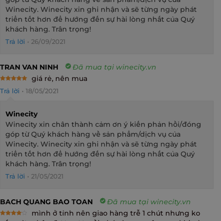
Winecity. Winecity xin ghi nhận và sẽ từng ngày phát
triển tốt hơn để hướng đến sự hài lòng nhất của Quý
khách hàng. Trân trọng!
Trả lời
•
26/09/2021
TRAN VAN NINH
Đã mua tại winecity.vn
giá rẻ, nên mua
Rated
5
Trả lời
•
18/05/2021
out of 5
Winecity
Winecity xin chân thành cảm ơn ý kiến phản hồi/đóng
góp từ Quý khách hàng về sản phẩm/dịch vụ của
Winecity. Winecity xin ghi nhận và sẽ từng ngày phát
triển tốt hơn để hướng đến sự hài lòng nhất của Quý
khách hàng. Trân trọng!
Trả lời
•
21/05/2021
BACH QUANG BAO TOAN
Đã mua tại winecity.vn
mình ở tỉnh nên giao hàng trễ 1 chút nhưng ko
Rated
4