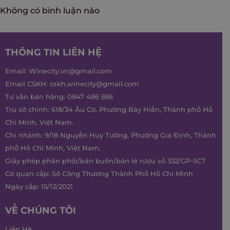
Không có bình luận nào
THÔNG TIN LIÊN HỆ
Email:
Winecity.vn@gmail.com
Email CSKH:
cskh.winecity@gmail.com
Tư vấn bán hàng:
0847 486 586
Trụ sở chính: 618/34 Âu Cơ, Phường Bảy Hiền, Thành phố Hồ
Chí Minh, Việt Nam.
Chi nhánh: 9/18 Nguyễn Huy Tưởng, Phường Gia Định, Thành
phố Hồ Chí Minh, Việt Nam.
Giấy phép phân phối/bán buôn/bán lẻ rượu số 332/GP-SCT
Cơ quan cấp: Sở Công Thương Thành Phố Hồ Chí Minh
Ngày cấp: 15/12/2021
VỀ CHÚNG TÔI
Liên Hệ