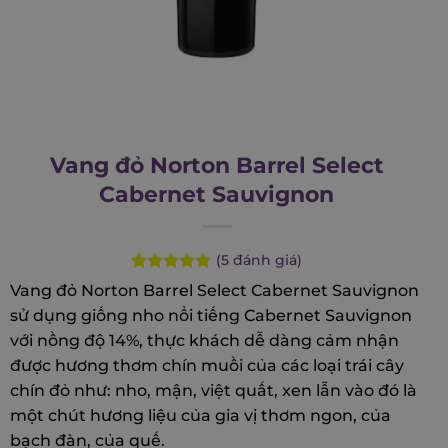
Vang đỏ Norton Barrel Select
Cabernet Sauvignon
(
5
đánh giá)
Rated
5
5.00
Vang đỏ Norton Barrel Select Cabernet Sauvignon
out of 5
sử dụng giống nho nổi tiếng Cabernet Sauvignon
based on
customer
với nồng độ 14%, thực khách dễ dàng cảm nhận
ratings
được hương thơm chín muồi của các loại trái cây
chín đỏ như: nho, mận, việt quất, xen lẫn vào đó là
một chút hương liệu của gia vị thơm ngon, của
bạch đàn, của quế.