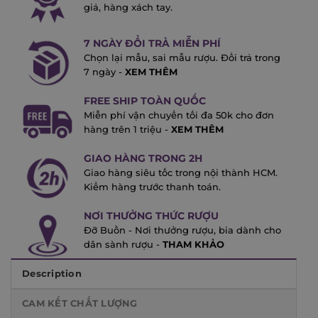
giả, hàng xách tay.
7 NGÀY ĐỔI TRẢ MIỄN PHÍ
Chọn lại mẫu, sai mẫu rượu. Đổi trả trong
7 ngày -
XEM THÊM
FREE SHIP TOÀN QUỐC
Miễn phí vận chuyển tối đa 50k cho đơn
hàng trên 1 triệu -
XEM THÊM
GIAO HÀNG TRONG 2H
Giao hàng siêu tốc trong nội thành HCM.
Kiểm hàng trước thanh toán.
NƠI THƯỞNG THỨC RƯỢU
Đỡ Buồn - Nơi thưởng rượu, bia dành cho
dân sành rượu -
THAM KHẢO
Description
CAM KẾT CHẤT LƯỢNG