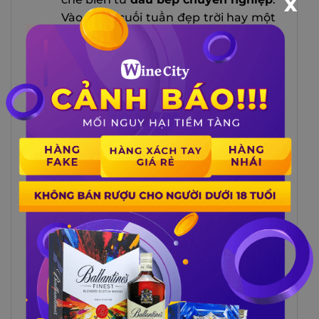
X
Vào ngày cuối tuần đẹp trời hay một
ngày họp mặt cùng bạn bè, gia đình
thì Tiệm Đỡ Buồn chắc chắn là nơi
mà Quý khách nên ghé để tận
hưởng trọn vẹn hương vị cuộc sống
cũng như hương vị tuyệt hảo của
loại vang đỏ đến từ nhà Norton này
nhé.
Mua Vang đỏ Norton Barrel Select
Cabernet Sauvignon tại Winecity
Vào những ngày bận rộn hoặc muốn
tặng một chai
Vang đỏ Norton
Barrel Select Cabernet
Sauvignon
cho bạn bè hay người
thân của mình, Quý khách hàng có
thể liên hệ trực tiếp Website