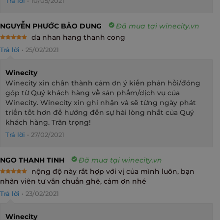
Trả lời
•
10/05/2021
NGUYỄN PHƯỚC BẢO DUNG
Đã mua tại winecity.vn
da nhan hang thanh cong
Rated
5
Trả lời
•
25/02/2021
out of 5
Winecity
Winecity xin chân thành cảm ơn ý kiến phản hồi/đóng
góp từ Quý khách hàng về sản phẩm/dịch vụ của
Winecity. Winecity xin ghi nhận và sẽ từng ngày phát
triển tốt hơn để hướng đến sự hài lòng nhất của Quý
khách hàng. Trân trọng!
Trả lời
•
27/02/2021
NGO THANH TINH
Đã mua tại winecity.vn
nộng độ này rất hợp với vị của mình luôn, bạn
Rated
5
nhân viên tư vấn chuẩn ghê, cảm ơn nhé
out of 5
Trả lời
•
23/02/2021
Winecity