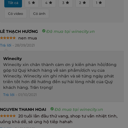
Tất cả
5
4
3
2
1
Có video
Có ảnh
LÊ THẠCH HƯƠNG
Đã mua tại winecity.vn
nen mua
Rated
5
Trả lời
•
28/09/2021
out of 5
Winecity
Winecity xin chân thành cảm ơn ý kiến phản hồi/đóng
góp từ Quý khách hàng về sản phẩm/dịch vụ của
Winecity. Winecity xin ghi nhận và sẽ từng ngày phát
triển tốt hơn để hướng đến sự hài lòng nhất của Quý
khách hàng. Trân trọng!
Trả lời
•
01/10/2021
NGUYEN THANH HOAI
Đã mua tại winecity.vn
20 tuổi lần đầu thử vang, shop tư vấn nhiệt tình,
Rated
5
uống khá dễ, sẽ ủng hộ tiếp hahah
out of 5