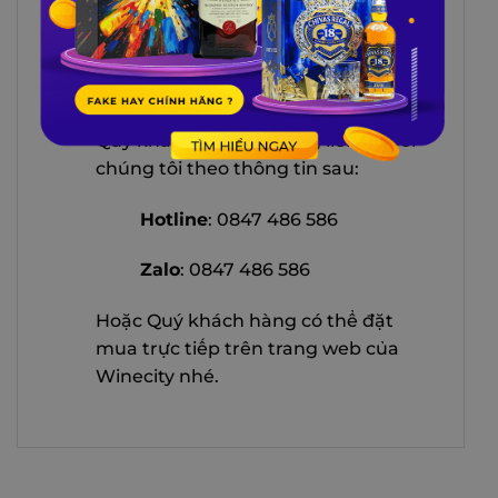
https://winecity.vn/
để được tư vấn
cụ thể và giao hàng đến tận nhà, tận
nơi mà Quý khách hàng muốn biếu
tặng.
Quý khách hàng vui lòng liên hệ với
chúng tôi theo thông tin sau:
Hotline
: 0847 486 586
Zalo
: 0847 486 586
Hoặc Quý khách hàng có thể đặt
mua trực tiếp trên trang web của
Winecity nhé.