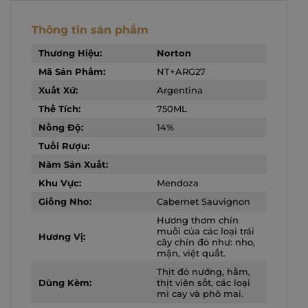
Thông tin sản phẩm
Thương Hiệu:
Norton
Mã Sản Phẩm:
NT+ARG27
Xuất Xứ:
Argentina
Thể Tích:
750ML
Nồng Độ:
14%
Tuổi Rượu:
Năm Sản Xuất:
Khu Vực:
Mendoza
Giống Nho:
Cabernet Sauvignon
Hương thơm chín
muồi của các loại trái
Hương Vị:
cây chín đỏ như: nho,
mận, việt quất.
Thịt đỏ nướng, hầm,
Dùng Kèm:
thịt viên sốt, các loại
mì cay và phô mai.