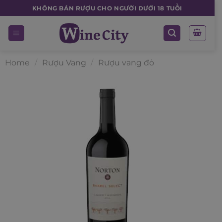
Skip
KHÔNG BÁN RƯỢU CHO NGƯỜI DƯỚI 18 TUỔI
to
content
Home
/
Rượu Vang
/
Rượu vang đỏ