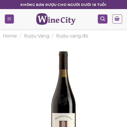
Skip
KHÔNG BÁN RƯỢU CHO NGƯỜI DƯỚI 18 TUỔI
to
content
Home
/
Rượu Vang
/
Rượu vang đỏ