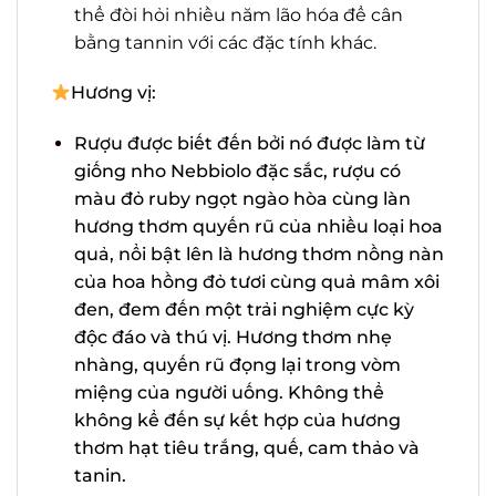
xôi, nấm cục, thuốc lá, và mận. Rượu
vang Nebbiolo có thể đòi hỏi nhiều
năm lão hóa để cân bằng tannin với các
đặc tính khác.
Hương vị:
Rượu được biết đến bởi nó được làm từ
giống nho Nebbiolo đặc sắc, rượu có
màu đỏ ruby ngọt ngào hòa cùng làn
hương thơm quyến rũ của nhiều loại
X
hoa quả, nổi bật lên là hương thơm
nồng nàn của hoa hồng đỏ tươi cùng
quả mâm xôi đen, đem đến một trải
nghiệm cực kỳ độc đáo và thú vị.
Hương thơm nhẹ nhàng, quyến rũ
đọng lại trong vòm miệng của người
uống. Không thể không kể đến sự kết