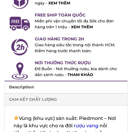
7 ngày -
XEM THÊM
FREE SHIP TOÀN QUỐC
Miễn phí vận chuyển tối đa 50k cho đơn
hàng trên 1 triệu -
XEM THÊM
GIAO HÀNG TRONG 2H
Giao hàng siêu tốc trong nội thành HCM.
Kiểm hàng trước thanh toán.
NƠI THƯỞNG THỨC RƯỢU
Đỡ Buồn - Nơi thưởng rượu, bia dành cho
dân sành rượu -
THAM KHẢO
Description
CAM KẾT CHẤT LƯỢNG
Vùng (khu vực) sản xuất: Piedmont –
Nơi này là khu vực cho ra đời
rượu vang
nổi tiếng thế giới và cũng là tên vùng