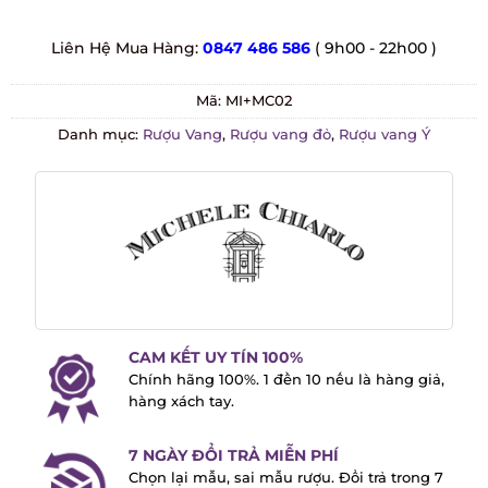
Liên Hệ Mua Hàng:
0847 486 586
( 9h00 - 22h00 )
Mã:
MI+MC02
Danh mục:
Rượu Vang
,
Rượu vang đỏ
,
Rượu vang Ý
CAM KẾT UY TÍN 100%
Chính hãng 100%. 1 đền 10 nếu là hàng
giả, hàng xách tay.
7 NGÀY ĐỔI TRẢ MIỄN PHÍ
Chọn lại mẫu, sai mẫu rượu. Đổi trả trong