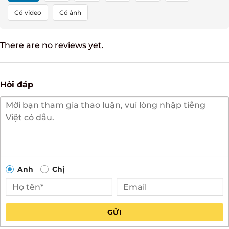
Tất cả
5
4
3
2
1
Có video
Có ảnh
There are no reviews yet.
Hỏi đáp
Anh
Chị