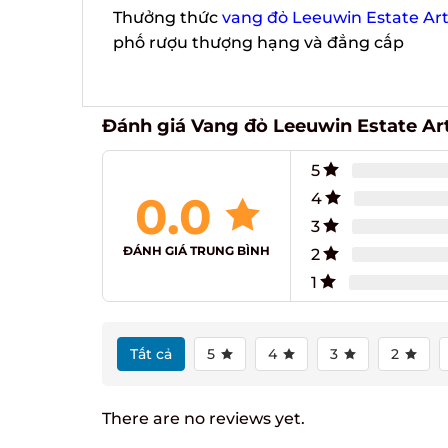
Thưởng thức
vang đỏ Leeuwin Estate Art S
phố rượu thượng hạng và đẳng cấp
Đánh giá Vang đỏ Leeuwin Estate Art 
5
0.0
4
3
ĐÁNH GIÁ TRUNG BÌNH
2
1
Tất cả
5
4
3
2
There are no reviews yet.