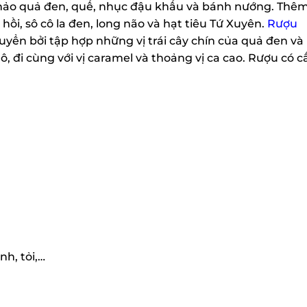
thảo quả đen, quế, nhục đậu khấu và bánh nướng. Thêm
ồi, sô cô la đen, long não và hạt tiêu Tứ Xuyên.
Rượu
ển bởi tập hợp những vị trái cây chín của quả đen và
đi cùng với vị caramel và thoảng vị ca cao. Rượu có cấ
h, tỏi,…