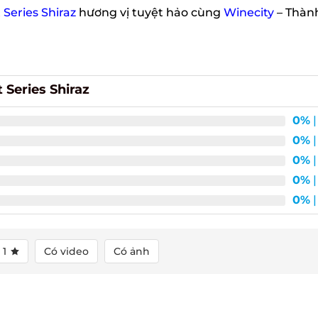
eries Shiraz
hương vị tuyệt hảo cùng
Winecity
– Thành
Series Shiraz
0%
| 
0%
| 
0%
| 
0%
| 
0%
| 
1
Có video
Có ảnh