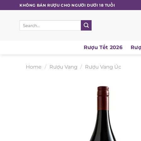
Skip
KHÔNG BÁN RƯỢU CHO NGƯỜI DƯỚI 18 TUỔI
to
content
Search
for:
Rượu Tết 2026
Rượu
Home
/
Rượu Vang
/
Rượu Vang Úc