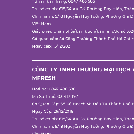
Tư vấn bán hàng:
0847 486 586
Trụ sở chính: 618/34 Âu Cơ, Phường Bảy Hiền, Thàn
Chi nhánh: 9/18 Nguyễn Huy Tưởng, Phường Gia Đị
Việt Nam.
Giấy phép phân phối/bán buôn/bán lẻ rượu số 332/
Cơ quan cấp: Sở Công Thương Thành Phố Hồ Chí M
Ngày cấp: 15/12/2021
CÔNG TY TNHH THƯƠNG MẠI DỊCH V
MFRESH
Hotline:
0847 486 586
Mã Số Thuế: 0314171197
Cơ Quan Cấp: Sở Kế Hoạch Và Đầu Tư Thành Phố Hồ
Ngày Cấp: 26/12/2016
Trụ sở chính: 618/34 Âu Cơ, Phường Bảy Hiền, Thàn
Chi nhánh: 9/18 Nguyễn Huy Tưởng, Phường Gia Đị
Việt Nam.