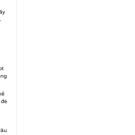
ây
t
ng
ế
đẻ
âu