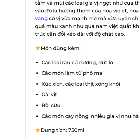
tằm và mùi các loại gia vị ngọt như của 
vào đó là hương thơm của hoa violet, hoa h
vang
có vị vừa mạnh mẽ mà vừa uyển chuy
quả màu xanh như quả nam việt quất khô, 
trúc cân đối kéo dài với độ chát cao.
Món dùng kèm:
Các loại rau củ nướng, đút lò
Các món làm từ phô mai
Xúc xích, các loại thịt xông khói
Gà, vịt
Bò, cừu
Các món cay nồng, nhiều gia vị như hàn
Dung tích: 750ml