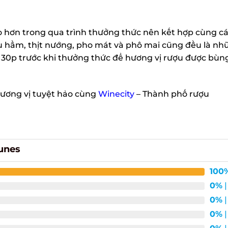
X
hơn trong qua trình thưởng thức nên kết hợp cùng cá
u hầm, thịt nướng, pho mát và phô mai cũng đều là nh
 30p trước khi thưởng thức để hương vị rượu được bùng
ơng vị tuyệt hảo cùng
Winecity
– Thành phố rượu
unes
100%
0%
| 
0%
| 
0%
| 