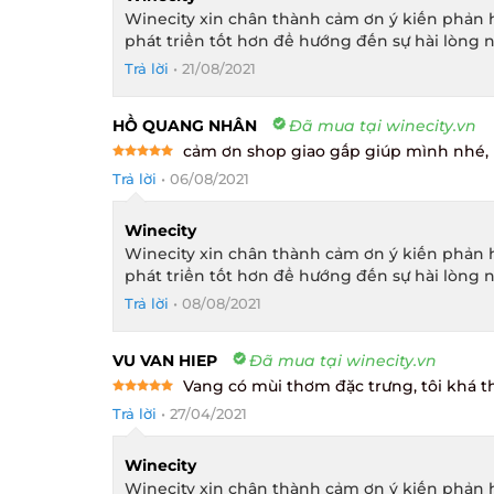
Winecity xin chân thành cảm ơn ý kiến phản h
phát triển tốt hơn để hướng đến sự hài lòng n
Trả lời
•
21/08/2021
HỒ QUANG NHÂN
Đã mua tại winecity.vn
cảm ơn shop giao gấp giúp mình nhé, 
Rated
5
Trả lời
•
06/08/2021
out of 5
Winecity
Winecity xin chân thành cảm ơn ý kiến phản h
phát triển tốt hơn để hướng đến sự hài lòng n
Trả lời
•
08/08/2021
VU VAN HIEP
Đã mua tại winecity.vn
Vang có mùi thơm đặc trưng, tôi khá th
Rated
5
Trả lời
•
27/04/2021
out of 5
Winecity
Winecity xin chân thành cảm ơn ý kiến phản h