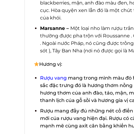
blackberries, mận, anh đào màu đen, hoa, 
cục. Hòa quyện xen lẫn đó là một chút 
của khói.
Marsanne –
Một loại nho làm rượu trắn
thường được pha trộn với Roussanne . Ở 
. Ngoài nước Pháp, nó cũng được trồng ở 
sót ), Tây Ban Nha (nơi nó được gọi là M
Hương vị:
Rượu vang
mang trong mình màu đỏ hồ
sắc đặc trưng đó là hương thơm nồng nà
hương thơm của anh đào, táo, mận, mâ
thanh lịch của gỗ sồi và hương gia vị ca
Rượu mang đầy đủ những nét cổ điển 
mới của rượu vang hiện đại. Rượu có cấ
mạnh mẽ cùng axit cân bằng khiến hươ