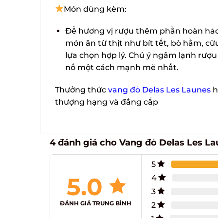
Món dùng kèm:
Để hương vị rượu thêm phần hoàn hảo 
món ăn từ thịt như bít tết, bò hầm, cừ
lựa chọn hợp lý. Chú ý ngâm lạnh rượu
nổ một cách mạnh mẽ nhất.
Thưởng thức
vang đỏ Delas Les Launes
hư
thượng hạng và đẳng cấp
4 đánh giá cho
Vang đỏ Delas Les La
5
5.0
4
3
ĐÁNH GIÁ TRUNG BÌNH
2