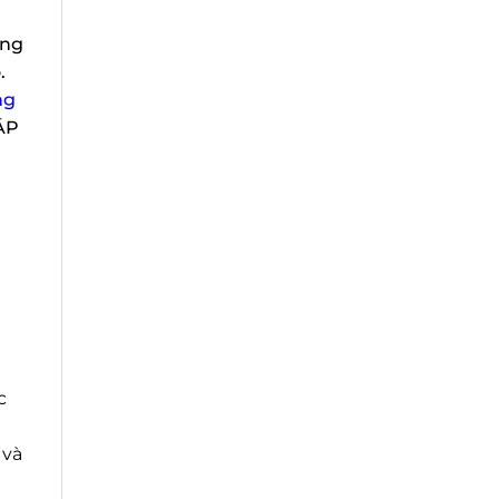
ng
g
ÁP
và