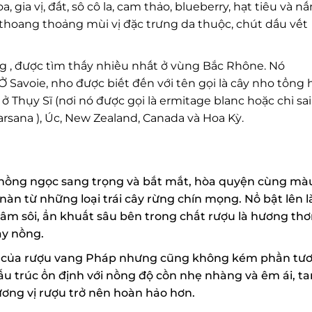
gia vị, đất, sô cô la, cam thảo, blueberry, hạt tiêu và nấ
thoang thoảng mùi vị đặc trưng da thuộc, chút dấu vết
g , được tìm thấy nhiều nhất ở vùng Bắc Rhône. Nó
Savoie, nho được biết đến với tên gọi là cây nho tổng 
Thụy Sĩ (nơi nó được gọi là ermitage blanc hoặc chỉ sai
arsana ), Úc, New Zealand, Canada và Hoa Kỳ.
ng ngọc sang trọng và bắt mắt, hòa quyện cùng màu
n từ những loại trái cây rừng chín mọng. Nổ bật lên là
m sôi, ẩn khuất sâu bên trong chất rượu là hương thơ
y nồng.
của rượu vang Pháp nhưng cũng không kém phần tươi
u trúc ổn định với nồng độ cồn nhẹ nhàng và êm ái, tan
ng vị rượu trở nên hoàn hảo hơn.