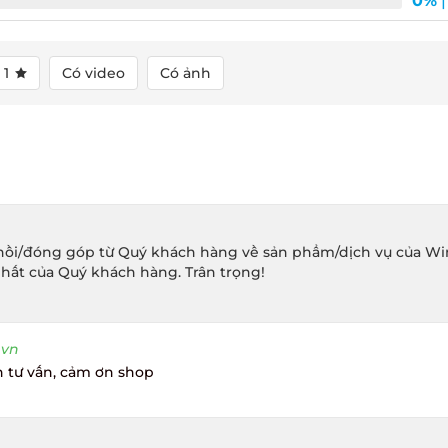
0%
| 
1
Có video
Có ảnh
ồi/đóng góp từ Quý khách hàng về sản phẩm/dịch vụ của Winec
hất của Quý khách hàng. Trân trọng!
vn
tư vấn, cảm ơn shop