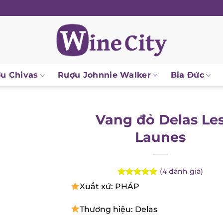
 Chivas
Rượu Johnnie Walker
Bia Đức
Vang đỏ Delas Les
Launes
(
4
đánh giá)
Rated
4
5.00
Xuất xứ: PHÁP
out of 5
based on
customer
Thương hiệu: Delas
ratings