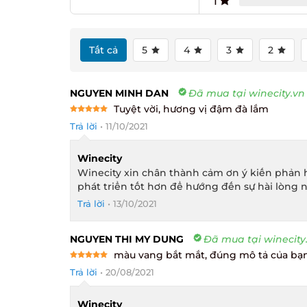
1
Tất cả
5
4
3
2
NGUYEN MINH DAN
Đã mua tại winecity.vn
Tuyệt vời, hương vị đậm đà lắm
Rated
5
Trả lời
•
11/10/2021
out of 5
Winecity
Winecity xin chân thành cảm ơn ý kiến phản h
phát triển tốt hơn để hướng đến sự hài lòng n
Trả lời
•
13/10/2021
NGUYEN THI MY DUNG
Đã mua tại winecity.
màu vang bắt mắt, đúng mô tả của bạn 
Rated
5
Trả lời
•
20/08/2021
out of 5
Winecity