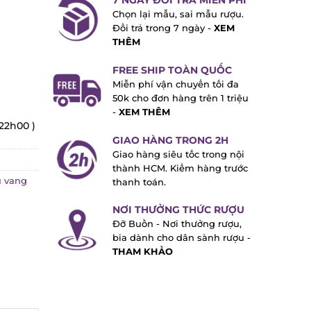
7 NGÀY ĐỔI TRẢ MIỄN PHÍ
Chọn lại mẫu, sai mẫu rượu.
Đổi trả trong 7 ngày -
XEM
THÊM
FREE SHIP TOÀN QUỐC
Miễn phí vận chuyển tối đa
50k cho đơn hàng trên 1 triệu
-
XEM THÊM
22h00 )
GIAO HÀNG TRONG 2H
Giao hàng siêu tốc trong nội
thành HCM. Kiểm hàng trước
vang
thanh toán.
NƠI THƯỞNG THỨC RƯỢU
Đỡ Buồn - Nơi thưởng rượu,
bia dành cho dân sành rượu -
THAM KHẢO