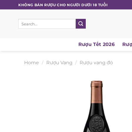
Skip
KHÔNG BÁN RƯỢU CHO NGƯỜI DƯỚI 18 TUỔI
to
content
Search
for:
Rượu Tết 2026
Rượu
Home
/
Rượu Vang
/
Rượu vang đỏ