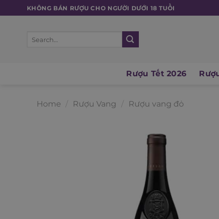
Skip
KHÔNG BÁN RƯỢU CHO NGƯỜI DƯỚI 18 TUỔI
to
content
Search
for:
Rượu Tết 2026
Rượu
Home
/
Rượu Vang
/
Rượu vang đỏ