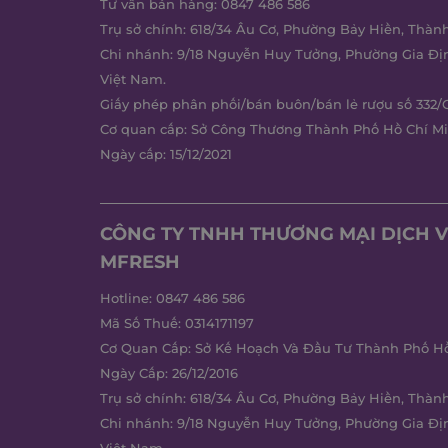
Tư vấn bán hàng:
0847 486 586
Trụ sở chính: 618/34 Âu Cơ, Phường Bảy Hiền, Thàn
Chi nhánh: 9/18 Nguyễn Huy Tưởng, Phường Gia Đị
Việt Nam.
Giấy phép phân phối/bán buôn/bán lẻ rượu số 332/
Cơ quan cấp: Sở Công Thương Thành Phố Hồ Chí M
Ngày cấp: 15/12/2021
CÔNG TY TNHH THƯƠNG MẠI DỊCH V
MFRESH
Hotline:
0847 486 586
Mã Số Thuế: 0314171197
Cơ Quan Cấp: Sở Kế Hoạch Và Đầu Tư Thành Phố Hồ
Ngày Cấp: 26/12/2016
Trụ sở chính: 618/34 Âu Cơ, Phường Bảy Hiền, Thàn
Chi nhánh: 9/18 Nguyễn Huy Tưởng, Phường Gia Đị