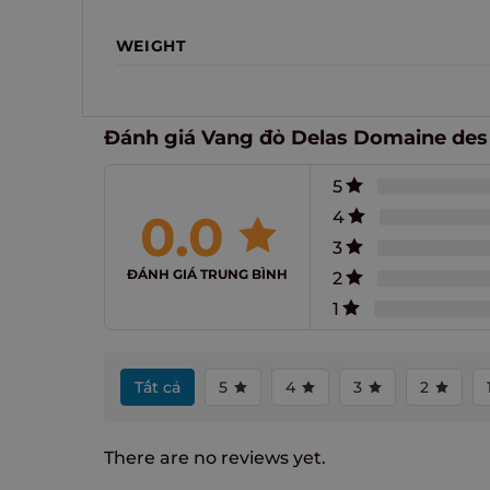
WEIGHT
Đánh giá Vang đỏ Delas Domaine des
5
0.0
4
3
ĐÁNH GIÁ TRUNG BÌNH
2
1
Tất cả
5
4
3
2
There are no reviews yet.