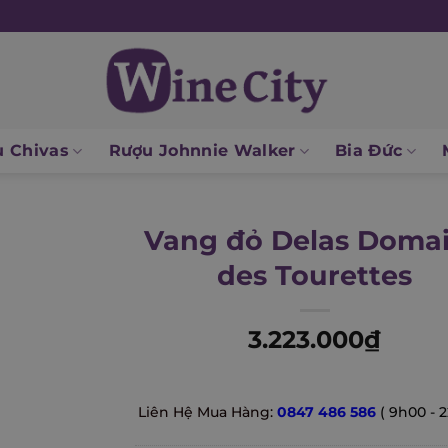
 Chivas
Rượu Johnnie Walker
Bia Đức
Vang đỏ Delas Doma
des Tourettes
3.223.000
₫
Liên Hệ Mua Hàng:
0847 486 586
( 9h00 - 