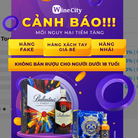
33 kg
 Tourettes
0%
| 
0%
| 
0%
| 
0%
| 
0%
| 
1
Có video
Có ảnh