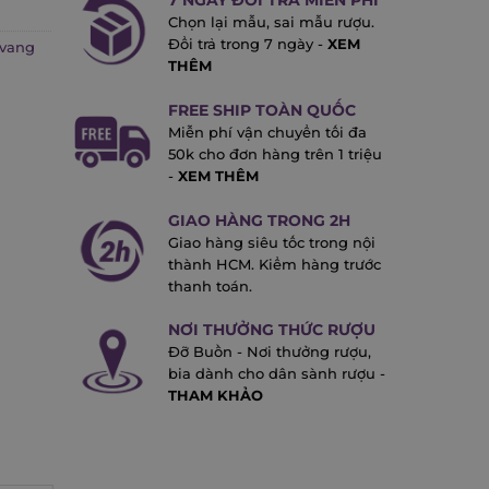
7 NGÀY ĐỔI TRẢ MIỄN PHÍ
Chọn lại mẫu, sai mẫu rượu.
Đổi trả trong 7 ngày -
XEM
vang
THÊM
FREE SHIP TOÀN QUỐC
Miễn phí vận chuyển tối đa
50k cho đơn hàng trên 1 triệu
-
XEM THÊM
GIAO HÀNG TRONG 2H
Giao hàng siêu tốc trong nội
thành HCM. Kiểm hàng trước
thanh toán.
NƠI THƯỞNG THỨC RƯỢU
Đỡ Buồn - Nơi thưởng rượu,
bia dành cho dân sành rượu -
THAM KHẢO