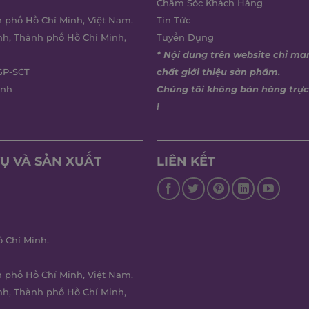
Chăm Sóc Khách Hàng
h phố Hồ Chí Minh, Việt Nam.
Tin Tức
nh, Thành phố Hồ Chí Minh,
Tuyển Dụng
* Nội dung trên website chỉ ma
GP-SCT
chất giới thiệu sản phẩm.
inh
Chúng tôi không bán hàng trực
!
Ụ VÀ SẢN XUẤT
LIÊN KẾT
 Chí Minh.
h phố Hồ Chí Minh, Việt Nam.
nh, Thành phố Hồ Chí Minh,