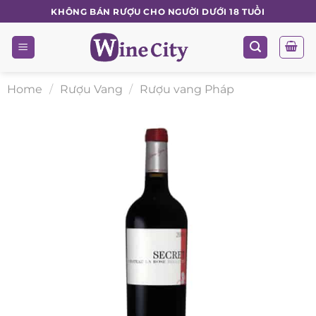
Skip
KHÔNG BÁN RƯỢU CHO NGƯỜI DƯỚI 18 TUỔI
to
content
Home
/
Rượu Vang
/
Rượu vang Pháp