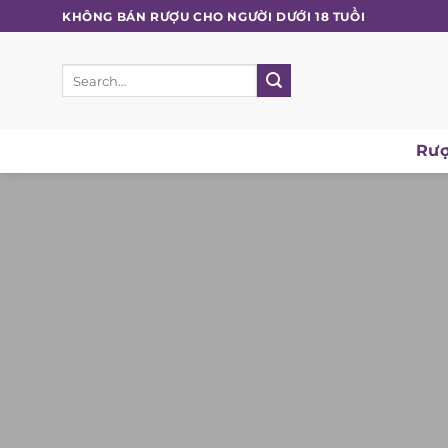
Skip
KHÔNG BÁN RƯỢU CHO NGƯỜI DƯỚI 18 TUỔI
to
content
Search
for:
Rượ