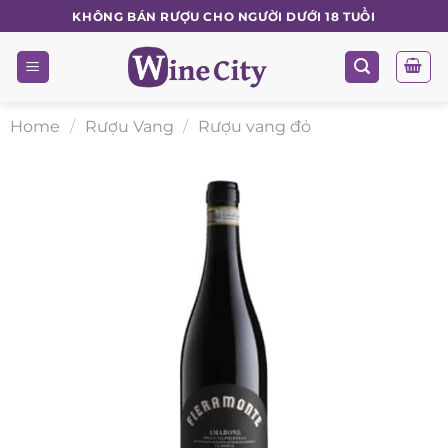
Skip
KHÔNG BÁN RƯỢU CHO NGƯỜI DƯỚI 18 TUỔI
to
content
Home
/
Rượu Vang
/
Rượu vang đỏ