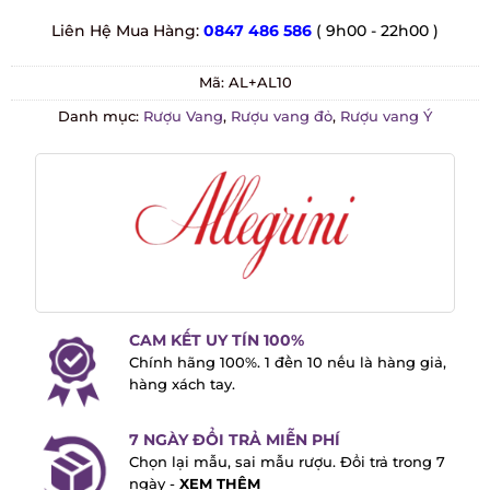
Liên Hệ Mua Hàng:
0847 486 586
( 9h00 - 22h00 )
Mã:
AL+AL10
Danh mục:
Rượu Vang
,
Rượu vang đỏ
,
Rượu vang Ý
CAM KẾT UY TÍN 100%
Chính hãng 100%. 1 đền 10 nếu là hàng
giả, hàng xách tay.
7 NGÀY ĐỔI TRẢ MIỄN PHÍ
Chọn lại mẫu, sai mẫu rượu. Đổi trả trong
7 ngày -
XEM THÊM