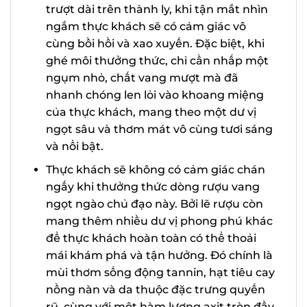
mềm mại và trượt dài trên thành ly, khi
tận mắt nhìn ngắm thực khách sẽ có
cảm giác vô cùng bồi hồi và xao xuyến.
Đặc biệt, khi ghé môi thưởng thức, chỉ
cần nhấp một ngụm nhỏ, chất vang
X
mượt mà đã nhanh chóng len lỏi vào
khoang miệng của thực khách, mang
theo một dư vị ngọt sâu và thơm mát
vô cùng tươi sáng và nổi bật.
Thực khách sẽ không có cảm giác chán
ngấy khi thưởng thức dòng rượu vang
ngọt ngào chủ đạo này. Bởi lẽ rượu còn
mang thêm nhiều dư vị phong phú
khác để thực khách hoàn toàn có thể
thoải mái khám phá và tận hưởng. Đó
chính là mùi thơm sống động tannin,
hạt tiêu cay nồng nàn và da thuộc đặc
trưng quyến rũ, cùng với một hàm