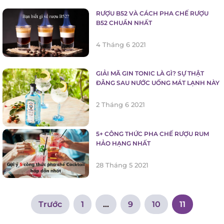
RƯỢU B52 VÀ CÁCH PHA CHẾ RƯỢU
B52 CHUẨN NHẤT
4 Tháng 6 2021
GIẢI MÃ GIN TONIC LÀ GÌ? SỰ THẬT
ĐẰNG SAU NƯỚC UỐNG MÁT LẠNH
NÀY
2 Tháng 6 2021
5+ CÔNG THỨC PHA CHẾ RƯỢU RUM
HẢO HẠNG NHẤT
28 Tháng 5 2021
Navigation
Trước
1
…
9
10
11