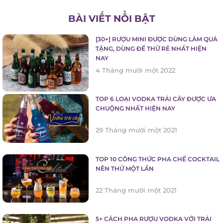
BÀI VIẾT NỔI BẬT
[30+] RƯỢU MINI ĐƯỢC DÙNG LÀM
QUÀ TẶNG, DÙNG ĐỂ THỬ RẺ NHẤT
HIỆN NAY
4 Tháng mười một 2022
TOP 6 LOẠI VODKA TRÁI CÂY ĐƯỢC
ƯA CHUỘNG NHẤT HIỆN NAY
29 Tháng mười một 2021
TOP 10 CÔNG THỨC PHA CHẾ
COCKTAIL NÊN THỬ MỘT LẦN
22 Tháng mười một 2021
5+ CÁCH PHA RƯỢU VODKA VỚI TRÁI