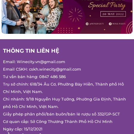
THÔNG TIN LIÊN HỆ
Email:
Winecity.vn@gmail.com
Email CSKH:
cskh.winecity@gmail.com
Tư vấn bán hàng:
0847 486 586
Trụ sở chính: 618/34 Âu Cơ, Phường Bảy Hiền, Thành phố Hồ
Chí Minh, Việt Nam.
Chi nhánh: 9/18 Nguyễn Huy Tưởng, Phường Gia Định, Thành
phố Hồ Chí Minh, Việt Nam.
Giấy phép phân phối/bán buôn/bán lẻ rượu số 332/GP-SCT
Cơ quan cấp: Sở Công Thương Thành Phố Hồ Chí Minh
Ngày cấp: 15/12/2021
VỀ CHÚNG TÔI