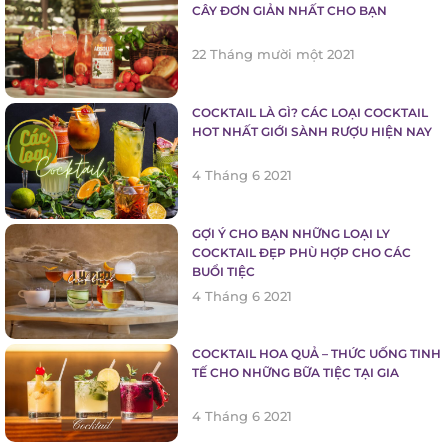
CÂY ĐƠN GIẢN NHẤT CHO BẠN
22 Tháng mười một 2021
COCKTAIL LÀ GÌ? CÁC LOẠI COCKTAIL
HOT NHẤT GIỚI SÀNH RƯỢU HIỆN NAY
4 Tháng 6 2021
GỢI Ý CHO BẠN NHỮNG LOẠI LY
COCKTAIL ĐẸP PHÙ HỢP CHO CÁC
BUỔI TIỆC
4 Tháng 6 2021
COCKTAIL HOA QUẢ – THỨC UỐNG
TINH TẾ CHO NHỮNG BỮA TIỆC TẠI GIA
4 Tháng 6 2021