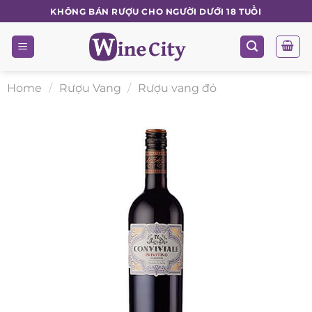
Skip
KHÔNG BÁN RƯỢU CHO NGƯỜI DƯỚI 18 TUỔI
to
content
Home
/
Rượu Vang
/
Rượu vang đỏ