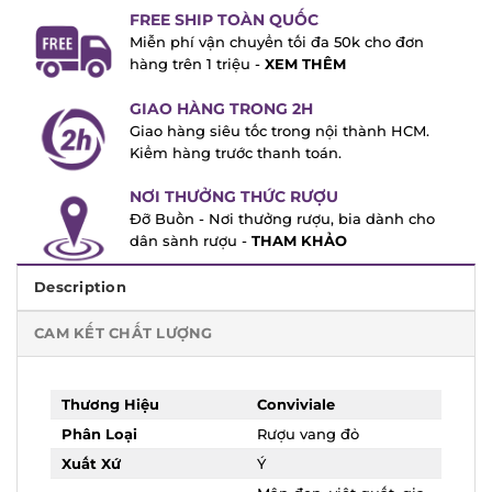
FREE SHIP TOÀN QUỐC
Miễn phí vận chuyển tối đa 50k cho đơn
hàng trên 1 triệu -
XEM THÊM
GIAO HÀNG TRONG 2H
Giao hàng siêu tốc trong nội thành HCM.
Kiểm hàng trước thanh toán.
NƠI THƯỞNG THỨC RƯỢU
Đỡ Buồn - Nơi thưởng rượu, bia dành cho
dân sành rượu -
THAM KHẢO
Description
CAM KẾT CHẤT LƯỢNG
Thương Hiệu
Conviviale
Phân Loại
Rượu vang đỏ
Xuất Xứ
Ý
Mận đen, việt quất,