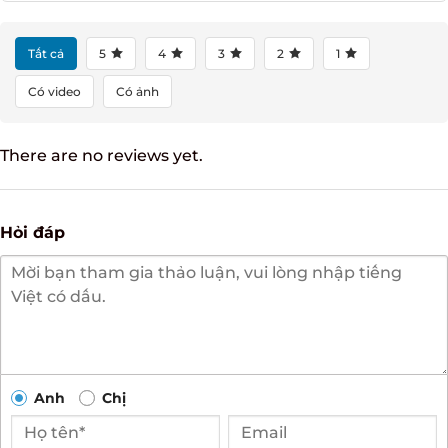
Tất cả
5
4
3
2
1
Có video
Có ảnh
There are no reviews yet.
Hỏi đáp
Anh
Chị