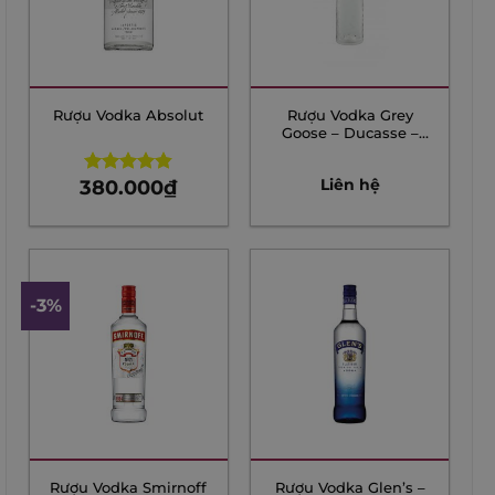
Rượu Vodka Absolut
Rượu Vodka Grey
Goose – Ducasse –
700ml
380.000
₫
Liên hệ
Rated
4.85
out of 5
-3%
Rượu Vodka Smirnoff
Rượu Vodka Glen’s –