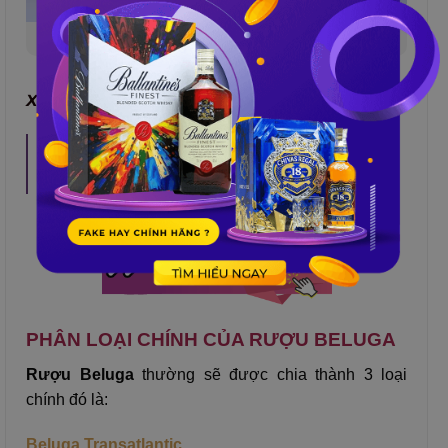
Đặc điểm chung của rượu beluga
Xem thêm:
Rượu Vodka bao nhiêu độ? Loại
Vodka được ưu chuộng hiện nay
PHÂN LOẠI CHÍNH CỦA RƯỢU BELUGA
Rượu Beluga
thường sẽ được chia thành 3 loại
chính đó là:
Beluga Transatlantic