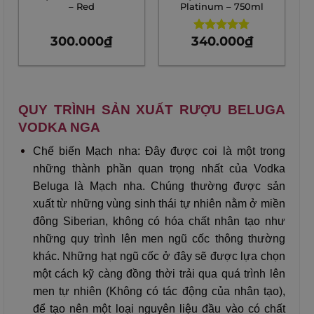
– Red
Platinum – 750ml
300.000
₫
340.000
₫
Rated
4.75
out of 5
QUY TRÌNH SẢN XUẤT RƯỢU BELUGA
VODKA NGA
Chế biến Mạch nha: Đây được coi là một trong
những thành phần quan trọng nhất của Vodka
Beluga là Mạch nha. Chúng thường được sản
xuất từ những vùng sinh thái tự nhiên nằm ở miền
đông Siberian, không có hóa chất nhân tạo như
những quy trình lên men ngũ cốc thông thường
khác. Những hạt ngũ cốc ở đây sẽ được lựa chọn
một cách kỹ càng đồng thời trải qua quá trình lên
men tự nhiên (Không có tác động của nhân tạo),
để tạo nên một loại nguyên liệu đầu vào có chất