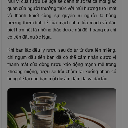
Mùi vị của rượu Beluga sẽ đánh thức tất cả mọi giác
quan của người thưởng thức với mùi hương tươi mát
và thanh khiết cùng sự quyến rũ người ta bằng
hương thơm tinh tế của mạch nha, lúa mạch và đặc
biệt hơn hết là những thảo dược núi đồi hoang da chỉ
có trên đất nước Nga.
Khi bạn lắc đều ly rượu sau đó từ từ đưa lên miệng,
chỉ ngụm đầu tiên bạn đã có thể cảm nhận được vị
thanh mát của dòng rượu xáo động mạnh mẽ trong
khoang miệng, rượu sẽ trôi chậm rãi xuống phần cổ
họng để lại cho bạn một dư âm đậm đà và dài lâu.