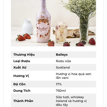
Thương Hiệu
Baileys
Loại Rượu
Rượu sữa
Xuất Xứ
Scotland
Hương vị hoa quả xen
Hương Vị
lẫn vani
Độ Cồn
17%
Dung Tích
750ml
Sữa tươi, whiskey
Thành Phần
Ireland và hương vị
dâu tây