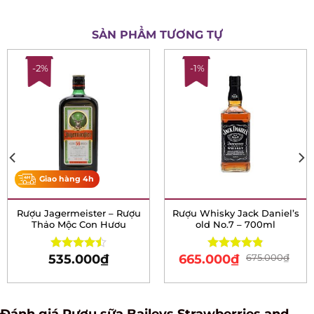
SẢN PHẨM TƯƠNG TỰ
-2%
-1%
Giao hàng 4h
Rượu Jagermeister –
Rượu Whisky Jack
Rượu Thảo Mộc Con Hươu
Daniel’s old No.7 – 700ml
535.000
₫
665.000
₫
675.000
₫
Rated
Rated
4.83
4.50
out
out of 5
of 5
Đánh giá Rượu sữa Baileys Strawberries and