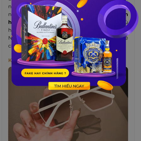
nhiều loại trang phục khác nhau và là điểm
nhấn thú vị,
làm cho bộ trang phục trở nên
hoàn thiện hơn.
Hãy chọn dây chuyền bạc phù
hợp với phong cách và sở thích của bạn gái.
Nếu bạn gái thích phong cách tối giản, có thể
chọn dây chuyền đơn giản với thiết kế tinh tế.
Kính Mát