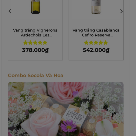
Vang trắng Vignerons
Vang trắng Casablanca
Ardechois Les
Cefiro Reserva
Classiques Sauvignon
Sauvignon Blanc
Blanc
378.000
₫
542.000
₫
Rated
5.00
Rated
4.75
out of 5
out of 5
Combo Socola Và Hoa