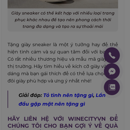
Giày sneaker có thể kết hợp với nhiều loại trang
phục khác nhau để tạo nên phong cách thời
trang đa dạng và tạo ra sự thoải mái
Tặng giày sneaker là một ý tưởng hay để thể
hiện tình cảm và sự quan tâm đối với bạn gái.
Có rất nhiều thương hiệu và mẫu mã giày trên
thị trường. Hãy tìm hiểu về kích cỡ giày và kiểu
dáng mà bạn gái thích để có thể lựa chọn một
đôi giày phù hợp và ưng ý nhất nhé!
Giải đáp:
Tỏ tình nên tặng gì
,
Lần
đầu gặp mặt nên tặng gì
HÃY LIÊN HỆ VỚI WINECITYVN ĐỂ
CHÚNG TÔI CHO BẠN GỢI Ý VỀ QUÀ