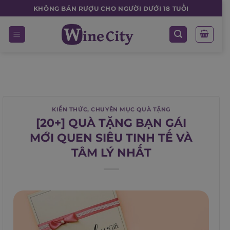
Skip
KHÔNG BÁN RƯỢU CHO NGƯỜI DƯỚI 18 TUỔI
to
content
KIẾN THỨC
,
CHUYÊN MỤC QUÀ TẶNG
[20+] QUÀ TẶNG BẠN GÁI
MỚI QUEN SIÊU TINH TẾ VÀ
TÂM LÝ NHẤT