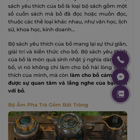
sách yêu thích của bố là loại bộ sách gồm một
số cuốn sách mà bố đã đọc hoặc muốn đọc,
thuộc các thể loại khác nhau, như văn học, lịch
sử, khoa học, kinh doanh…
Bộ sách yêu thích của bố mang lại sự thư giãn,
giải trí và kiến thức cho bố. Bộ sách yêu thích
của bố là món quà sinh nhật ý nghĩa dành cho
bố, vì nó không chỉ làm cho bố hài lòng về sở
thích của mình, mà còn
làm cho bố cảm nhận
được sự quan tâm và lắng nghe của bạn đối
với bố
.
Bộ Ấm Pha Trà Gốm Bát Tràng