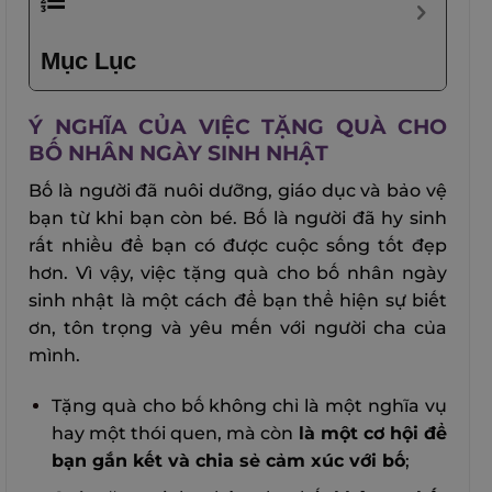
Mục Lục
Ý NGHĨA CỦA VIỆC TẶNG QUÀ CHO
BỐ NHÂN NGÀY SINH NHẬT
Bố là người đã nuôi dưỡng, giáo dục và bảo vệ
bạn từ khi bạn còn bé. Bố là người đã hy sinh
rất nhiều để bạn có được cuộc sống tốt đẹp
hơn. Vì vậy, việc tặng quà cho bố nhân ngày
sinh nhật là một cách để bạn thể hiện sự biết
ơn, tôn trọng và yêu mến với người cha của
mình.
Tặng quà cho bố không chỉ là một nghĩa vụ
hay một thói quen, mà còn
là một cơ hội để
bạn gắn kết và chia sẻ cảm xúc với bố
;