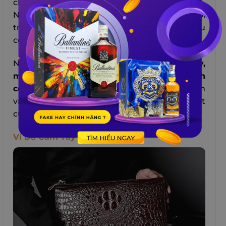
chất 100%, có độ bền, sáng bóng và giá trị cao.
Nhẫn vàng 24K không chỉ là một phụ kiện thời
trang mà còn là một biểu tượng của sự giàu
có, quyền lực và may mắn.
Nhẫn vàng 24K cũng có
ý nghĩa phong thủy,
mang lại sự bình an, hạnh phúc và thành
công cho người đeo
. Bạn có thể chọn nhẫn
vàng 24K theo kiểu dáng, kích cỡ hay họa tiết
của nhẫn.
Ví Da Cầm Tay