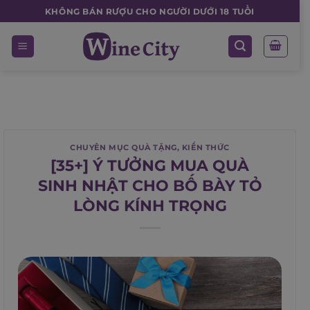
Skip
KHÔNG BÁN RƯỢU CHO NGƯỜI DƯỚI 18 TUỔI
to
content
CHUYÊN MỤC QUÀ TẶNG
,
KIẾN THỨC
[35+] Ý TƯỞNG MUA QUÀ
SINH NHẬT CHO BỐ BÀY TỎ
LÒNG KÍNH TRỌNG