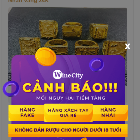
Nhẫn Vàng 24K
X
Sự quý giá và vẻ đẹp sang trọng từ nhẫn vàng
24K
Một món quà sinh nhật khác dành cho bố yêu
thích trang sức là nhẫn vàng 24K. Nhẫn vàng
24K là loại nhẫn được làm từ vàng nguyên