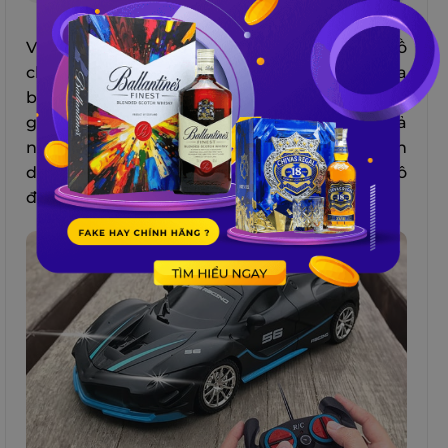
Với vô số mẫu mã, kích thước và màu sắc, đồ
chơi này phù hợp với sở thích và khả năng của
bé. Không chỉ tạo ra niềm vui cho bé mà còn
giúp kích thích tư duy sáng tạo, nâng cao khả
năng quan sát, nhận dạng màu sắc, hình
dạng và âm thanh. Lựa chọn những chiếc ô tô
đồ chơi chất lượng, an toàn và bền vững.