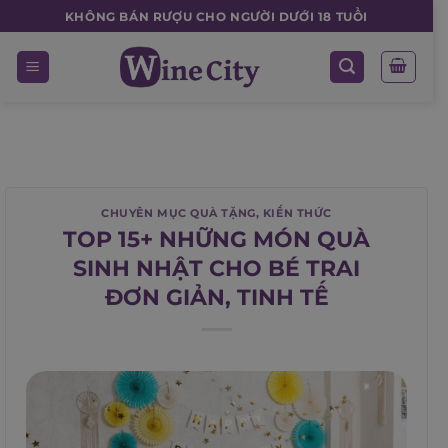
Skip
KHÔNG BÁN RƯỢU CHO NGƯỜI DƯỚI 18 TUỔI
to
content
CHUYÊN MỤC QUÀ TẶNG
,
KIẾN THỨC
TOP 15+ NHỮNG MÓN QUÀ
SINH NHẬT CHO BÉ TRAI
ĐƠN GIẢN, TINH TẾ