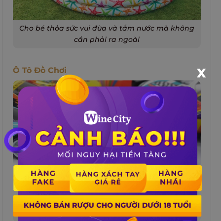
Cho bé thỏa sức vui đùa và tắm nước mà không
cần phải ra ngoài
Ô Tô Đồ Chơi
X
Ô tô đồ chơi