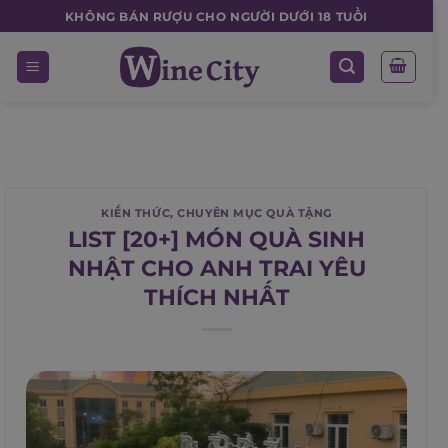
Skip
KHÔNG BÁN RƯỢU CHO NGƯỜI DƯỚI 18 TUỔI
to
content
KIẾN THỨC
,
CHUYÊN MỤC QUÀ TẶNG
LIST [20+] MÓN QUÀ SINH
NHẬT CHO ANH TRAI YÊU
THÍCH NHẤT