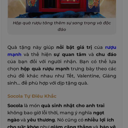
Hộp quà rượu tăng thêm sự sang trọng và độc
đáo
Quà tặng này giúp
nổi bật giá trị
của
rượu
mạnh
và thể hiện
sự quan tâm
và
chu đáo
của bạn đối với người nhận. Bạn có thể lựa
chọn
hộp quà rượu mạnh
trưng bày theo các
chủ đề khác nhau như Tết, Valentine, Giáng
sinh… để phù hợp với dịp tặng quà.
Socola Tự Điêu Khắc
Socola
là món
quà sinh nhật cho anh trai
không bao giờ lỗi thời, mang ý nghĩa
ngọt
ngào
và
yêu thương
. Nó cũng có
nhiều lợi ích
cho sức khỏe
như
giảm căng thẳng
và
bảo vệ