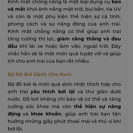
Kính mắt chống nắng là một loại dụng cụ
bảo
vệ mắt
khỏi ánh nắng mặt trời, bụi bẩn, tia UV
và còn là một phụ kiện thể hiện sự cá tính,
phong cách và sự năng động của anh trai.
Kính mắt chống nắng có thể giúp anh trai
tăng cường thị lực,
giảm căng thẳng và đau
đầu
khi lái xe hoặc làm việc ngoài trời. Đây
chắc hẳn sẽ là một món quà tuyệt vời và giúp
ích cho anh trai của bạn rất nhiều.
Bộ Đồ Bơi Dành Cho Nam
Bộ đồ bơi là món quà sinh nhật thích hợp cho
anh trai
yêu thích bơi lội
và thư giãn dưới
nước. Đồ bơi không chỉ bảo vệ cơ thể và tăng
cường sức khỏe mà còn
thể hiện sự năng
động
và
khỏe khoắn
, giúp anh trai bạn tận
hưởng những giây phút thoải mái và thú vị khi
bơi lội.