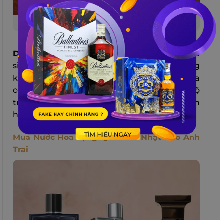
Phụ kiện giúp tạo điểm nhấn cho bộ trang phục
Dây thắt lưng bằng da
cũng là một loại quà
sinh nhật cho anh trai
đơn giản
nhưng không
kém phần
tinh tế.
Bởi dây thắt lưng bằng da
có thể giúp anh trai tạo điểm nhấn cho bộ
trang phục, nâng tầm phong cách và tự tin
hơn khi xuất hiện trước đám đông.
Mua Nước Hoa Tặng Quà Sinh Nhật Cho Anh
Trai