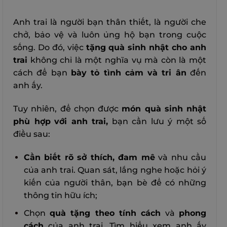
Anh trai là người bạn thân thiết, là người che
chở, bảo vệ và luôn ủng hộ bạn trong cuộc
sống. Do đó, việc
tặng quà sinh nhật cho anh
trai
không chỉ là một nghĩa vụ mà còn là một
cách để bạn
bày tỏ tình cảm và tri ân
đến
anh ấy.
Tuy nhiên, để chọn được
món quà sinh nhật
phù hợp
với anh trai,
bạn cần lưu ý một số
điều sau:
Cần biết rõ sở thích, đam mê
và nhu cầu
của anh trai. Quan sát, lắng nghe hoặc hỏi ý
kiến của người thân, bạn bè để có những
thông tin hữu ích;
Chọn
quà tặng theo tính cách
và
phong
cách
của anh trai. Tìm hiểu xem anh ấy