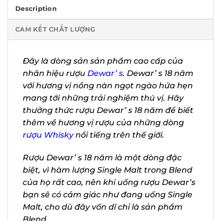
Description
CAM KẾT CHẤT LƯỢNG
Đây là dòng sản sản phẩm cao cấp của
nhãn hiệu rượu
Dewar’ s
. Dewar’ s 18
năm với hương vị nồng nàn ngọt ngào
hứa hẹn mang tới những trải nghiệm thú
vị. Hãy thưởng thức rượu Dewar’ s 18
năm để biết thêm về hương vị rượu của
những dòng
rượu Whisky
nổi tiếng trên
thế giới.
Rượu Dewar’ s 18 năm là một dòng đặc
biệt, vì hàm lượng Single Malt trong
Blend của họ rất cao, nên khi uống rượu
Dewar’s bạn sẽ có cảm giác như đang
uống Single Malt, cho dù đây vốn dĩ chỉ là