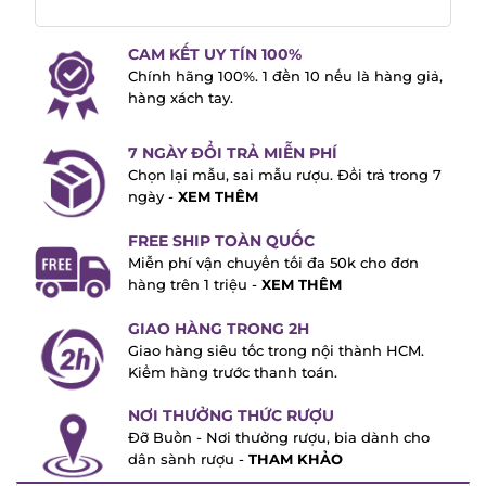
CAM KẾT UY TÍN 100%
Chính hãng 100%. 1 đền 10 nếu là hàng
giả, hàng xách tay.
7 NGÀY ĐỔI TRẢ MIỄN PHÍ
Chọn lại mẫu, sai mẫu rượu. Đổi trả trong
7 ngày -
XEM THÊM
FREE SHIP TOÀN QUỐC
Miễn phí vận chuyển tối đa 50k cho đơn
hàng trên 1 triệu -
XEM THÊM
GIAO HÀNG TRONG 2H
Giao hàng siêu tốc trong nội thành HCM.
Kiểm hàng trước thanh toán.
NƠI THƯỞNG THỨC RƯỢU
Đỡ Buồn - Nơi thưởng rượu, bia dành cho
dân sành rượu -
THAM KHẢO