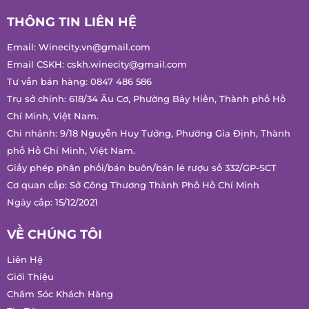
Không có bình luận nào
THÔNG TIN LIÊN HỆ
Email:
Winecity.vn@gmail.com
Email CSKH:
cskh.winecity@gmail.com
Tư vấn bán hàng:
0847 486 586
Trụ sở chính: 618/34 Âu Cơ, Phường Bảy Hiền, Thành phố Hồ
Chí Minh, Việt Nam.
Chi nhánh: 9/18 Nguyễn Huy Tưởng, Phường Gia Định, Thành
phố Hồ Chí Minh, Việt Nam.
Giấy phép phân phối/bán buôn/bán lẻ rượu số 332/GP-SCT
Cơ quan cấp: Sở Công Thương Thành Phố Hồ Chí Minh
Ngày cấp: 15/12/2021
VỀ CHÚNG TÔI
Liên Hệ