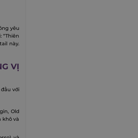
 ông yêu
: “Thiên
ail này.
G VỊ
 đầu với
gin, Old
n khô và
osso) và