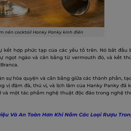
àm nên cocktail Hanky Panky kinh điển
ự kết hợp phức tạp của các yếu tố trên. Nó bắt đầu
 sự ngọt ngào và cân bằng từ vermouth đỏ, và kết t
 Branca.
n sự hòa quyện và cân bằng giữa các thành phần, tạ
g vị đậm đà, thú vị, và lịch lãm của Hanky Panky đã 
ail và một tác phẩm nghệ thuật độc đáo trong nghệ t
iệu Và An Toàn Hơn Khi Nắm Các Loại Rượu Tron