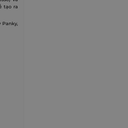
 tạo ra
y Panky,