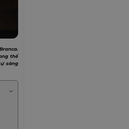
Branca.
ong thế
sự sáng