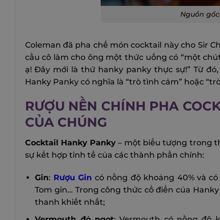
Nguồn gốc 
Coleman đã pha chế món cocktail này cho Sir Cha
cầu cô làm cho ông một thức uống có “một chút
ạ! Đây mới là thứ hanky panky thực sự!” Từ đó
Hanky Panky có nghĩa là “trò tình cảm” hoặc “trò
RƯỢU NỀN CHÍNH PHA COCKT
CỦA CHÚNG
Cocktail Hanky Panky
– một biểu tượng trong th
sự kết hợp tinh tế của các thành phần chính:
Gin
:
Rượu Gin
có nồng độ khoảng 40% và có n
Tom gin… Trong công thức cổ điển của Hanky 
thanh khiết nhất;
Vermouth đỏ ngọt
: Vermouth có nồng độ kh