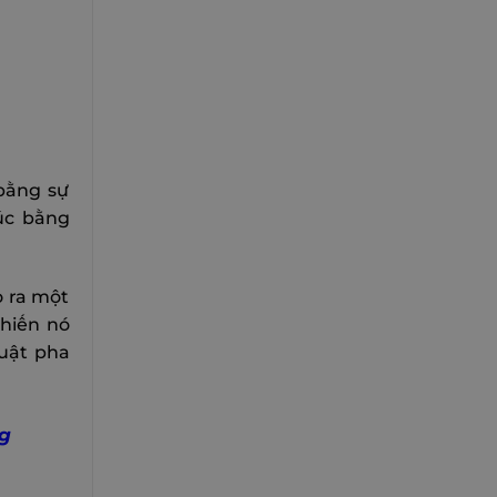
 bằng sự
húc bằng
o ra một
khiến nó
huật pha
g