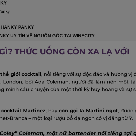
NKY
Panky
L HANKY PANKY
KY UY TÍN VỀ NGUỒN GỐC TẠI WINECITY
GÌ? THỨC UỐNG CÒN XA LẠ VỚI
thế giới cocktail
, nổi tiếng với sự độc đáo và hương vị 
el, London, bởi Ada Coleman, người đã làm nên một 
g mình câu chuyện của một thời kỳ huy hoàng và sự 
cocktail Martinez
, hay
còn gọi là Martini ngọt
, được
et-Branca – một loại rượu bổ dạ ngon có vị đắng từ Ý.
“Coley” Coleman, một nữ bartender nổi tiếng tại