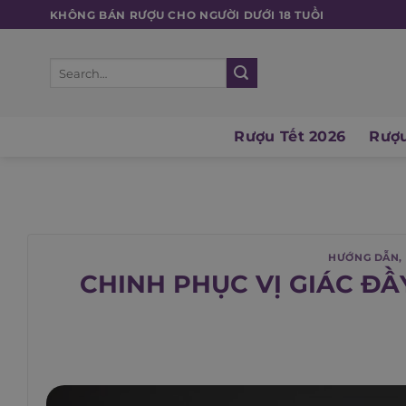
Skip
KHÔNG BÁN RƯỢU CHO NGƯỜI DƯỚI 18 TUỔI
to
content
Search
for:
Rượu Tết 2026
Rượu
HƯỚNG DẪN
,
CHINH PHỤC VỊ GIÁC ĐẦ