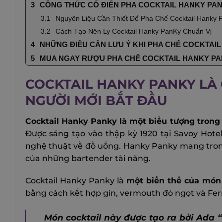
CÔNG THỨC CỔ ĐIỂN PHA COCKTAIL HANKY PA
Nguyên Liệu Cần Thiết Để Pha Chế Cocktail Hanky 
Cách Tạo Nên Ly Cocktail Hanky PanKy Chuẩn Vị
NHỮNG ĐIỀU CẦN LƯU Ý KHI PHA CHẾ COCKTAI
MUA NGAY RƯỢU PHA CHẾ COCKTAIL HANKY PAN
COCKTAIL HANKY PANKY LÀ 
NGƯỜI MỚI BẮT ĐẦU
Cocktail Hanky Panky
là một biểu tượng trong 
Được sáng tạo vào thập kỷ 1920 tại Savoy Hot
nghệ thuật về đồ uống. Hanky Panky mang tron
của những bartender tài năng.
Cocktail Hanky Panky là
một biến thể của món 
bằng cách kết hợp gin, vermouth đỏ ngọt và Fern
Món cocktail này được tạo ra bởi Ada 