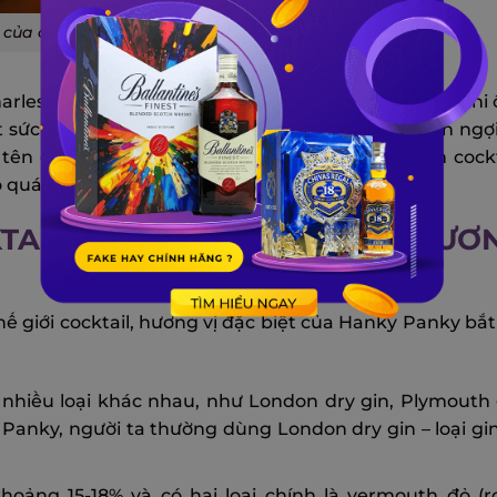
của cocktail Hanky Panky
rles Hawtrey, một diễn viên và nhà văn nổi tiếng, khi
 sức mạnh”. Sau khi uống xong, Hawtrey đã khen ngợi
, tên gọi Hanky Panky đã được dùng để chỉ món cockt
 quái gở” trong tiếng Anh.
AIL HANKY PANKY LÀ GÌ? HƯƠN
ế giới cocktail, hương vị đặc biệt của Hanky Panky bắt
hiều loại khác nhau, như London dry gin, Plymouth 
Panky, người ta thường dùng London dry gin – loại gi
oảng 15-18% và có hai loại chính là vermouth đỏ (r