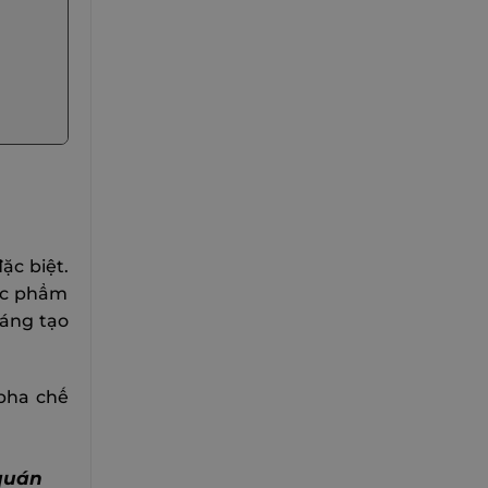
đặc biệt.
tác phẩm
sáng tạo
 pha chế
 quán