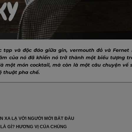
 tạp và độc đáo giữa gin, vermouth đỏ và Fernet 
lãm của nó đã khiến nó trở thành một biểu tượng tr
 là một món cocktail, mà còn là một câu chuyện về 
 thuật pha chế.
 XA LẠ VỚI NGƯỜI MỚI BẮT ĐẦU
LÀ GÌ? HƯƠNG VỊ CỦA CHÚNG