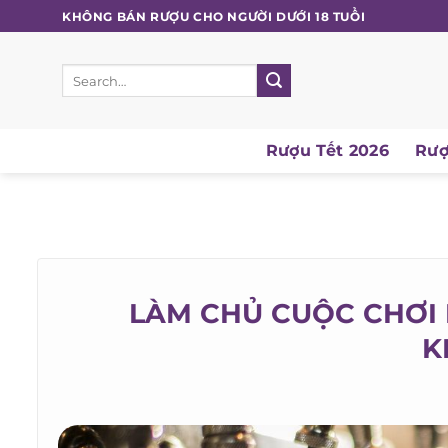
Skip
KHÔNG BÁN RƯỢU CHO NGƯỜI DƯỚI 18 TUỔI
to
content
Search
for:
Rượu Tết 2026
Rượu
LÀM CHỦ CUỘC CHƠI K
K