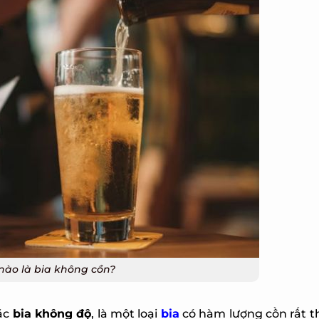
X
ào là bia không cồn?
c
bia không độ
, là một loại
bia
có hàm lượng cồn rất t