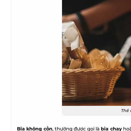
Thế n
Bia không cồn
, thường được gọi là
bia chay
hoặ