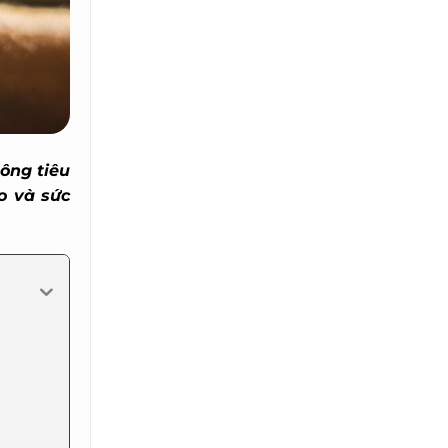
ng tiêu
o và sức