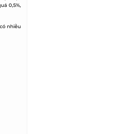
á 0,5%,
ó nhiều