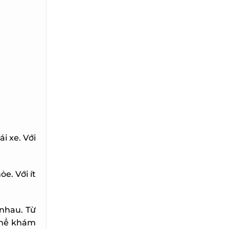
 xe. Với
. Với ít
nhau. Từ
thể khám