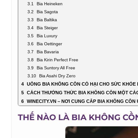
Bia Heineken
Bia Sagota
Bia Baltika
Bia Steiger
Bia Luxury
Bia Oettinger
Bia Bavaria
Bia Kirin Perfect Free
Bia Suntory All Free
Bia Asahi Dry Zero
UỐNG BIA KHÔNG CỒN CÓ HẠI CHO SỨC KHỎE 
CÁCH THƯỞNG THỨC BIA KHÔNG CỒN MỘT CÁC
WINECITY.VN – NƠI CUNG CẤP BIA KHÔNG CỒN U
THẾ NÀO LÀ BIA KHÔNG CỒ