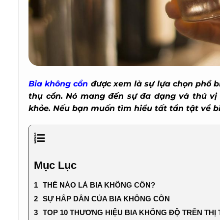
Bia không cồn
được xem là sự lựa chọn phổ bi
thụ cồn. Nó mang đến sự đa dạng và thú vị tro
khỏe.
Nếu bạn muốn tìm hiểu tất tần tật về bi
Mục Lục
THẾ NÀO LÀ BIA KHÔNG CỒN?
SỰ HẤP DẪN CỦA BIA KHÔNG CỒN
TOP 10 THƯƠNG HIỆU BIA KHÔNG ĐỘ TRÊN THỊ 