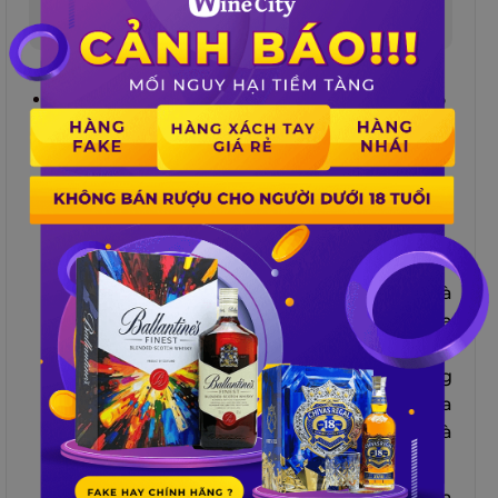
Uống bia có thể dẫn đến dị tật bẩm sinh cho em
bé
Dị tật bẩm sinh
: Uống bia khi mang thai có
thể gây ra các dị tật bẩm sinh ở thai nhi, bao
gồm các vấn đề về hình thái, trí não, hệ
thần kinh trung ương, tim mạch, tiết niệu
và xương khớp. Một số dị tật bẩm sinh do
uống bia gây ra là:
Đầu nhỏ (microcephaly)
: Đây là
một tình trạng khi kích thước của
đầu thai nhi nhỏ hơn so với trung
bình. Điều này có thể ảnh hưởng
đến sự phát triển của não và gây ra
các khó khăn về trí tuệ, học tập và
giao tiếp.
Khuôn mặt bất thường
: Uống bia