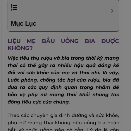
Mục Lục
LIỆU MẸ BẦU UỐNG BIA ĐƯỢC
KHÔNG?
Việc tiêu thụ rượu và bia trong thời kỳ mang
thai có thể gây ra nhiều hậu quả đáng kể
đối với sức khỏe của mẹ và thai nhi. Vì vậy,
Luật phòng, chống tác hại của rượu, bia đã
đưa ra các quy định quan trọng nhằm để
bảo vệ phụ nữ mang thai khỏi những tác
động tiêu cực của chúng.
Theo các chuyên gia dinh dưỡng và sức khỏe,
phụ nữ mang thai không nên uống bia hoặc
bất kỳ thức uống nào có cồn. Lý do là cồn