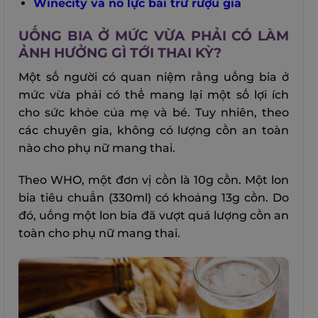
Winecity và nỗ lực bài trừ rượu giả
UỐNG BIA Ở MỨC VỪA PHẢI CÓ LÀM
ẢNH HƯỞNG GÌ TỚI THAI KỲ?
Một số người có quan niệm rằng uống bia ở
mức vừa phải có thể mang lại một số lợi ích
cho sức khỏe của mẹ và bé. Tuy nhiên, theo
các chuyên gia, không có lượng cồn an toàn
nào cho phụ nữ mang thai.
Theo WHO, một đơn vị cồn là 10g cồn. Một lon
bia tiêu chuẩn (330ml) có khoảng 13g cồn. Do
đó, uống một lon bia đã vượt quá lượng cồn an
toàn cho phụ nữ mang thai.