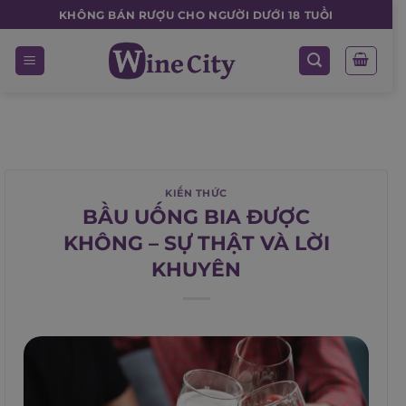
Skip
KHÔNG BÁN RƯỢU CHO NGƯỜI DƯỚI 18 TUỔI
to
content
KIẾN THỨC
BẦU UỐNG BIA ĐƯỢC
KHÔNG – SỰ THẬT VÀ LỜI
KHUYÊN