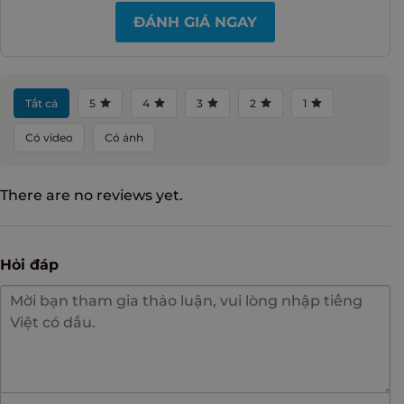
ĐÁNH GIÁ NGAY
Tất cả
5
4
3
2
1
Có video
Có ảnh
There are no reviews yet.
Hỏi đáp