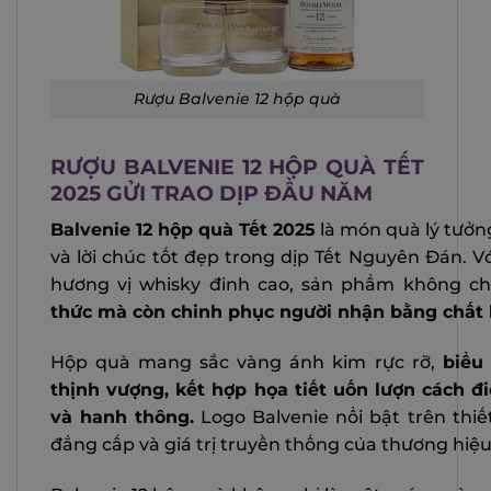
Rượu Balvenie 12 hộp quà
RƯỢU BALVENIE 12 HỘP QUÀ TẾT
2025 GỬI TRAO DỊP ĐẦU NĂM
Balvenie 12 hộp quà Tết 2025
là món quà lý tưởn
và lời chúc tốt đẹp trong dịp Tết Nguyên Đán. Vớ
hương vị whisky đỉnh cao, sản phẩm không c
thức mà còn chinh phục người nhận bằng chất 
Hộp quà mang sắc vàng ánh kim rực rỡ,
biểu
thịnh vượng, kết hợp họa tiết uốn lượn cách đ
và hanh thông.
Logo Balvenie nổi bật trên thiế
đẳng cấp và giá trị truyền thống của thương hiệu