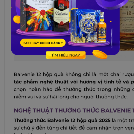
Hương vị rượu Balvenie 12 hộp quà 
Balvenie 12 hộp quà không chỉ là một chai rượ
tác phẩm nghệ thuật với hương vị tinh tế và 
chọn hoàn hảo để thưởng thức trong những d
niềm vui và sự hài lòng cho người thưởng thức.
NGHỆ THUẬT THƯỞNG THỨC BALVENIE 1
Thưởng thức Balvenie 12 hộp quà 2025
là một tr
sự chú ý đến từng chi tiết để cảm nhận trọn vẹ