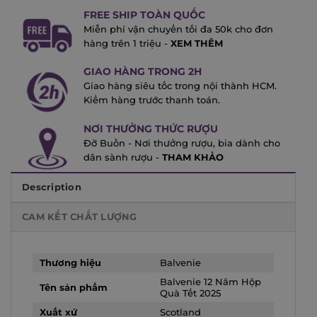
FREE SHIP TOÀN QUỐC
Miễn phí vận chuyển tối đa 50k cho đơn
hàng trên 1 triệu -
XEM THÊM
GIAO HÀNG TRONG 2H
Giao hàng siêu tốc trong nội thành HCM.
Kiểm hàng trước thanh toán.
NƠI THƯỞNG THỨC RƯỢU
Đỡ Buồn - Nơi thưởng rượu, bia dành cho
dân sành rượu -
THAM KHẢO
Description
CAM KẾT CHẤT LƯỢNG
Thương hiệu
Balvenie
Balvenie 12 Năm Hộp
Tên sản phẩm
Quà Tết 2025
Xuất xứ
Scotland