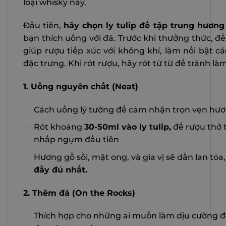
loại whisky này.
Đầu tiên,
hãy chọn ly tulip để tập trung hương
bạn thích uống với đá. Trước khi thưởng thức, để
giúp rượu tiếp xúc với không khí, làm nổi bật 
đặc trưng. Khi rót rượu, hãy rót từ từ để tránh là
1. Uống nguyên chất (Neat)
Cách uống lý tưởng để cảm nhận trọn vẹn hươ
Rót khoảng
30-50ml vào ly tulip,
để rượu thở t
nhấp ngụm đầu tiên
Hương gỗ sồi, mật ong, và gia vị sẽ dần lan t
đầy đủ nhất.
2. Thêm đá (On the Rocks)
Thích hợp cho những ai muốn làm dịu cường đ