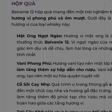
HỘP QUÀ
Balvenie 12 hộp quà mang đến một trải nghiệm
hương vị phong phú và êm mượt.
Dưới đây là
hương vị của loại whisky này:
Mật Ong Ngọt Ngào:
Hương vị mật ong là đ
thưởng thức
Balvenie 12.
Vị ngọt ngào của 
giác êm dịu và dễ chịu, làm hài lòng cả nhữn
tính nhất
Vani Phong Phú:
Hương vani tạo nên một lớp
làm tăng thêm sự hấp dẫn cho rượu.
Vani kế
ong, tạo nên một sự hòa quyện tuyệt vời
Gỗ Sồi Cay Nhẹ:
Quá trình ủ trong thùng gỗ
s
đến một chút cay nhẹ và hương gỗ đặc trưng.
làm tăng thêm độ phức tạp cho rượu mà cò
hoàn hảo giữa các tầng hương vị
Trái Cây Khô:
Một chút hương vị của
trái cây