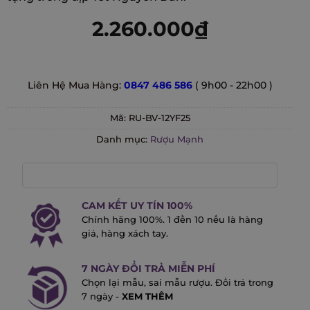
2.260.000
₫
Liên Hệ Mua Hàng:
0847 486 586
( 9h00 - 22h00 )
Mã:
RU-BV-12YF25
Danh mục:
Rượu Mạnh
CAM KẾT UY TÍN 100%
Chính hãng 100%. 1 đền 10 nếu là hàng
giả, hàng xách tay.
7 NGÀY ĐỔI TRẢ MIỄN PHÍ
Chọn lại mẫu, sai mẫu rượu. Đổi trả trong
7 ngày -
XEM THÊM