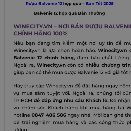
Rượu Balvenie 12
hộp quà
– Bản Tết 2025
Balvenie 12 hộp quà Bản Thường
WINECITY.VN – NƠI BÁN RƯỢU BALVENI
CHÍNH HÃNG 100%
Nếu bạn đang tìm kiếm một nơi uy tín để mu
Winecity.vn là lựa chọn hoàn hảo.
Winecity.vn
Balvenie 12 chính hãng,
đảm bảo chất lượng 
Ngoài ra,
Winecity.vn
còn có
nhiều chương trì
giúp bạn có thể mua được Balvenie 12 với giá tốt 
Hãy truy cập Winecity.vn để đặt hàng ngay hôm 
vụ mua sắm tuyệt vời. Ngoài ra, chúng tôi cũ
TP.HCM
để đáp ứng nhu cầu Khách lẻ.
Để nhận 
vụ chăm sóc Khách hàng khi mua hàng tại Wine
hotline
0847 486 586
ngay nhé! Mời bạn ghé t
để trải nghiệm mua hàng và các công thức p
lượng.