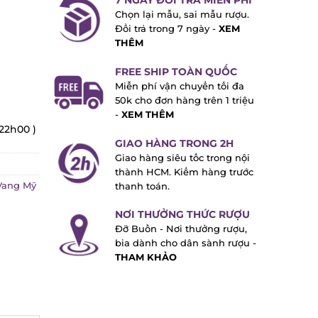
7 NGÀY ĐỔI TRẢ MIỄN PHÍ
Chọn lại mẫu, sai mẫu rượu.
Đổi trả trong 7 ngày -
XEM
THÊM
FREE SHIP TOÀN QUỐC
Miễn phí vận chuyển tối đa
50k cho đơn hàng trên 1 triệu
-
XEM THÊM
22h00 )
GIAO HÀNG TRONG 2H
Giao hàng siêu tốc trong nội
thành HCM. Kiểm hàng trước
ang Mỹ
thanh toán.
NƠI THƯỞNG THỨC RƯỢU
Đỡ Buồn - Nơi thưởng rượu,
bia dành cho dân sành rượu -
THAM KHẢO