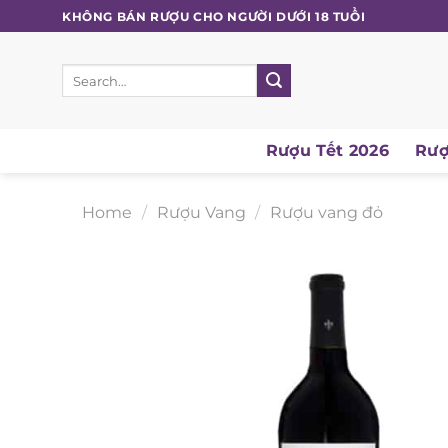
Skip
KHÔNG BÁN RƯỢU CHO NGƯỜI DƯỚI 18 TUỔI
to
content
Search
for:
Rượu Tết 2026
Rượu
Home
/
Rượu Vang
/
Rượu vang đỏ