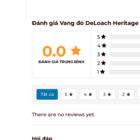
Đánh giá Vang đỏ DeLoach Heritage R
5
0.0
4
3
ĐÁNH GIÁ TRUNG BÌNH
2
1
Tất cả
5
4
3
2
There are no reviews yet.
Hỏi đáp