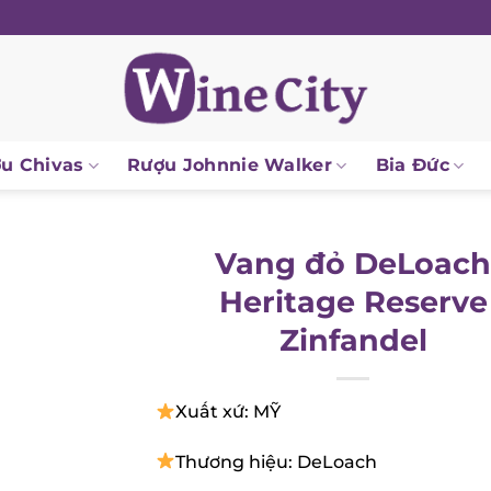
 Chivas
Rượu Johnnie Walker
Bia Đức
Vang đỏ DeLoach
Heritage Reserve
Zinfandel
Xuất xứ: MỸ
Thương hiệu: DeLoach