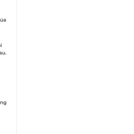
ủa
u.
ng